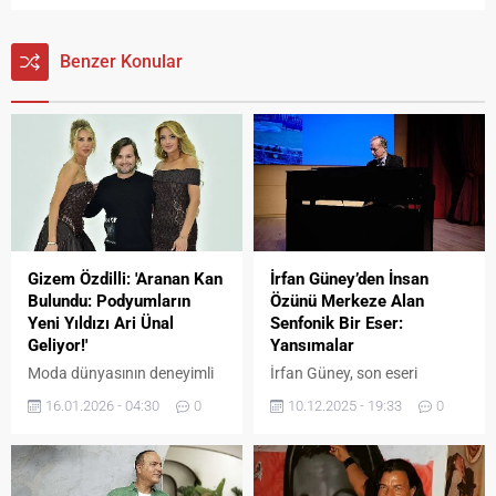
Benzer Konular
Gizem Özdilli: 'Aranan Kan
İrfan Güney’den İnsan
Bulundu: Podyumların
Özünü Merkeze Alan
Yeni Yıldızı Ari Ünal
Senfonik Bir Eser:
Geliyor!'
Yansımalar
Moda dünyasının deneyimli
İrfan Güney, son eseri
ismi, ünlü manken ve sunucu
“Yansımalar”ı On Air Music
16.01.2026 - 04:30
0
10.12.2025 - 19:33
0
Gizem Özdilli, sektördeki
Co. markasıyla yayımladı.
“yeni model” eksikliğine
Akademisyen, mühendis,
dikkat çekerek müjdeyi verdi.
besteci ve söz yazarı
Moda organizatörü ve
kimliklerini uzun yıllara