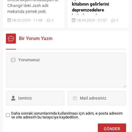
kitabının gelirlerini
Cihangir’deki Jash adlı
depremzedelere
mekanda yemek yedi.
bağışlayacak
Asuman Dabak, mekan
08.02.2025 - 11:48
0
18.04.2023 - 21:57
0
dışında bekleyen basın
Abdurrahman Delen, uzun
mensuplarını görünce,
yıllardır müzik dünyasının
“Arkadaşlar, çok soğuk, kar
sevilen isimlerinden biri
Bir Yorum Yazın
yağıyor. Eğer beni
olarak tanınıyor.
bekliyorsanız, yüreğim
elvermez,” dedi. Dabak, “Üç
hafta evvel ‘Baldız’ adlı filmin
çekimlerine başladık. Az
evvel setten çıktık, şimdi
arkadaşlarımla biraz
sohbet...
Daha sonraki yorumlarımda kullanılması için adım, e-posta adresim
ve site adresim bu tarayıcıya kaydedilsin.