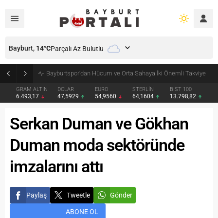
Bayburt,
14
°C
Parçalı Az Bulutlu
Bayburt’ta Minik Öğrencilere Jandarma Mesleği Tanıtıldı
GRAM ALTIN
DOLAR
EURO
STERLİN
BIST 100
6.493,17
47,5929
54,9560
64,1604
13.798,82
Serkan Duman ve Gökhan
Duman moda sektöründe
imzalarını attı
Paylaş
Tweetle
Gönder
ABONE OL