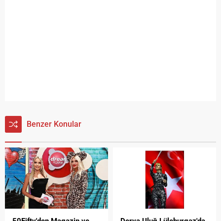
Benzer Konular
50Fifty'den Magazin ve
Derya Uluğ Lüleburgaz'da