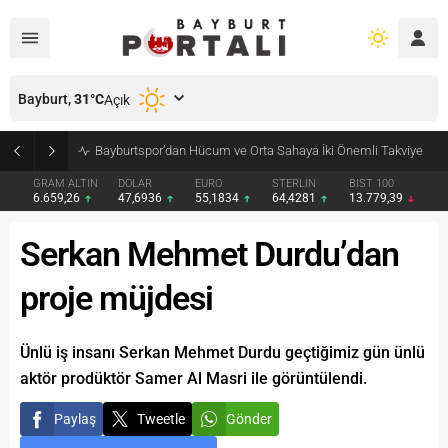
Bayburt,
31
°C
Açık
Bayburt’ta Minik Öğrencilere Jandarma Mesleği Tanıtıldı
GRAM ALTIN
DOLAR
EURO
STERLİN
BIST 100
6.659,26
47,6936
55,1834
64,4281
13.779,39
Serkan Mehmet Durdu’dan
proje müjdesi
Ünlü iş insanı Serkan Mehmet Durdu geçtiğimiz gün ünlü
aktör prodüktör Samer Al Masri ile görüntülendi.
Paylaş
Tweetle
Gönder