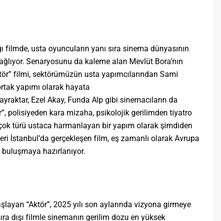
ı filmde, usta oyuncuların yanı sıra sinema dünyasının
 sağlıyor. Senaryosunu da kaleme alan Mevlüt Bora’nın
ör” filmi, sektörümüzün usta yapımcılarından Sami
rtak yapımı olarak hayata
Bayraktar, Ezel Akay, Funda Alp gibi sinemacıların da
”, polisiyeden kara mizaha, psikolojik gerilimden tiyatro
k çok türü ustaca harmanlayan bir yapım olarak şimdiden
eri İstanbul’da gerçekleşen film, eş zamanlı olarak Avrupa
e buluşmaya hazırlanıyor.
şlayan “Aktör”, 2025 yılı son aylarında vizyona girmeye
sıra dışı filmle sinemanın gerilim dozu en yüksek