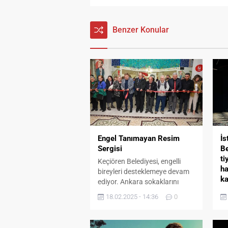
Benzer Konular
Engel Tanımayan Resim
İs
Sergisi
Be
ti
Keçiören Belediyesi, engelli
ha
bireyleri desteklemeye devam
ka
ediyor. Ankara sokaklarını
renklendirmesiyle bilinen, engel
Şe
18.02.2025 - 14:36
0
tanımayan sanatçı
yı
Muhammed Yalçın’ın
Bu
birbirinden özel resimlerinden
Ce