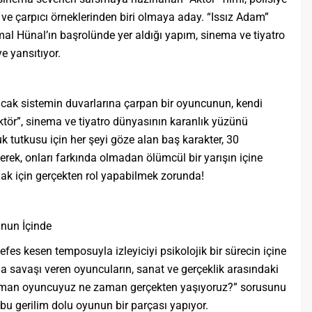
t ve çarpıcı örneklerinden biri olmaya aday. “Issız Adam”
mal Hünal’ın başrolünde yer aldığı yapım, sinema ve tiyatro
e yansıtıyor.
cak sistemin duvarlarına çarpan bir oyuncunun, kendi
ktör”, sinema ve tiyatro dünyasının karanlık yüzünü
uk tutkusu için her şeyi göze alan baş karakter, 30
ek, onları farkında olmadan ölümcül bir yarışın içine
ak için gerçekten rol yapabilmek zorunda!
unun İçinde
fes kesen temposuyla izleyiciyi psikolojik bir sürecin içine
a savaşı veren oyuncuların, sanat ve gerçeklik arasındaki
 zaman oyuncuyuz ne zaman gerçekten yaşıyoruz?” sorusunu
de bu gerilim dolu oyunun bir parçası yapıyor.