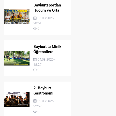
Bayburtspor’dan
Hücum ve Orta
Sahaya İki Önemli
05.08.2026 -
Takviye
20:51
0
Bayburt’ta Minik
Öğrencilere
Jandarma Mesleği
04.08.2026 -
Tanıtıldı
18:27
0
2. Bayburt
Gastronomi
Festivali BAYDER
02.08.2026 -
Müzik Korosu
22:59
Konseriyle Final
0
Yaptı