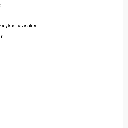
.
deneyime hazır olun
sı