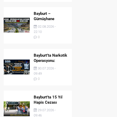
Bayburt –
Gümüşhane
Hattında Elektronik
02.08.2026 -
Denetleme Sistemi
22:10
(EDS) Devreye Girdi
0
Bayburt’ta Narkotik
Operasyonu:
Midesinden 47
30.07.2026 -
Parça Uyuşturucu
09:49
Çıktı!
0
Bayburt’ta 15 Yıl
Hapis Cezası
Bulunan Şahıs
29.07.2026 -
JASAT’ın
09:46