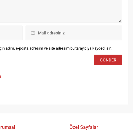
hikâyelerine de değindi.
Beylikdüzü Belediyesi’nin
sanatın her alanından...
in adım, e-posta adresim ve site adresim bu tarayıcıya kaydedilsin.
m
rumsal
Özel Sayfalar