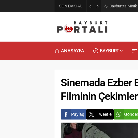
SON DAKİKA
Bayburt’ta Minik
ANASAYFA
BAYBURT
Sinemada Ezber Bo
Filminin Çekimler
Paylaş
Tweetle
Gönde