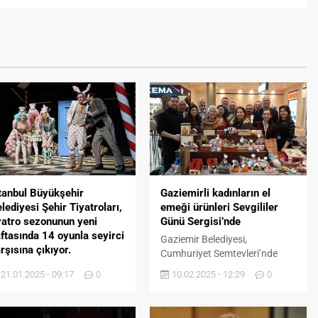
tanbul Büyükşehir
Gaziemirli kadınların el
lediyesi Şehir Tiyatroları,
emeği ürünleri Sevgililer
yatro sezonunun yeni
Günü Sergisi’nde
ftasında 14 oyunla seyirci
Gaziemir Belediyesi,
rşısına çıkıyor.
Cumhuriyet Semtevleri’nde
hir Tiyatroları’nın 110.
düzenlediği kurslara katılan
21.01.2025 - 09:17
0
10.02.2025 - 12:29
0
lında sanatseverleri Mihail
kadınların el emeği ürünlerini,
lgakov’dan Suat Derviş’e,
Optimum AVM’de düzenlediği
ngiz Özek’ten Bilgesu
14 Şubat Sevgililer Günü