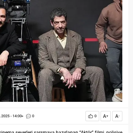
Öğreniriz?
Öğrenme, istisnasız tüm
toplumların gelişiminde ve
değişiminde geniş yer etmiş
hayati öneme sahip bir olgu
olarak tarih boyunca konu olmuş
temel bir insan işlevidir.
Öğrenme eğitim bilimcilerce
kişinin çevresi ile etkileşimi
sonucunda meydana gelen kalıcı
izli bilişsel, duyuşsal ve
davranışsal...
A
A
.2025 - 14:00
0
0
+
-
inema severleri sarsmaya hazırlanan “Aktör” filmi, polisiye