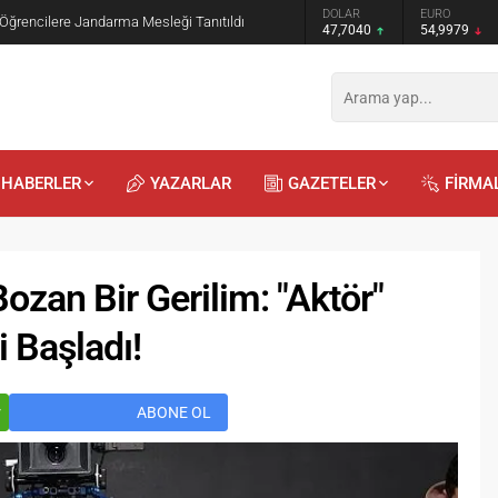
GRAM ALTIN
DOLAR
EURO
 Öğrencilere Jandarma Mesleği Tanıtıldı
6.587,65
47,7040
54,9979
HABERLER
YAZARLAR
GAZETELER
FİRMA
zan Bir Gerilim: "Aktör"
i Başladı!
Recep
Kayalı
29.04.2026 - 12:23
r
ABONE OL
Duyularla mı, Duygularla mı