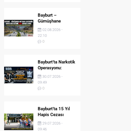
Bayburt –
Gümüşhane
Hattında Elektronik
02.08.2026 -
Denetleme Sistemi
22:10
(EDS) Devreye Girdi
0
Bayburt’ta Narkotik
Operasyonu:
Midesinden 47
30.07.2026 -
Parça Uyuşturucu
09:49
Çıktı!
0
Bayburt’ta 15 Yıl
Hapis Cezası
Bulunan Şahıs
29.07.2026 -
JASAT’ın
09:46