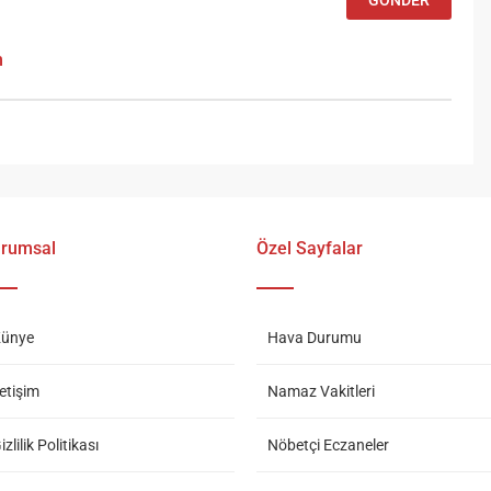
m
rumsal
Özel Sayfalar
ünye
Hava Durumu
letişim
Namaz Vakitleri
izlilik Politikası
Nöbetçi Eczaneler