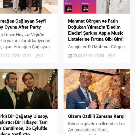
rmağan Çağlayan Seyfi
Mahmut Görgen ve Fatih
y Oyunu After Party
Doğukan Yılmaz'ın 'Eledim
Eledim' Şarkısı Apple Music
 yıl önce Huysuz Virjin’in
Listelerine Fırtına Gibi Girdi
tin yazarı olarak kariyerine
şlayan Armağan Çağlayan,
Aranjör ve DJ Mahmut Görgen,
tasına saygı olarak hayat
Universal Vibes albümünün
20.12.2024 - 12:24
0
23.03.2025 - 20:34
0
rdiği ve kapalı gişe oynayan
çıkış şarkısı “Eledim Eledim” ile
eyfi Bey’ adlı oyununun
Apple Music listelerine fırtına
lasını İstanbul Fişekhane’de
gibi giriş yaptı! Vokallerinde
el bir gösterimle
Fatih Doğukan Yılmaz’ın yer
rçekleştirdi. Sahne
aldığı bu güçlü parça, dünya
stümüne Gülşah
çapında büyük ses getirdi ve
raçoğlu’nun imza attığı
Türk bayrağını uluslararası
rkiye eğlence dünyasında
platformlarda gururla
vrim yaratan ikon Seyfi
dalgalandırdı! New Music
rsunoğlu’nun incelikli
Daily Türkiye – 469 şarkı
rklı Bir Çağatay Ulusoy,
Gizem Özdilli Zamana Karşı!
rtresini ele...
arasına 111....
şkırtıcı Bir Hikaye: Tam
Kıbrıs’ın gözde otellerinden Les
r Centilmen, 26 Eylül’de
Ambassadeurs Hotel,
dece Netflix’te