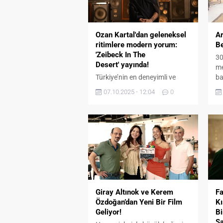
Ozan Kartal'dan geleneksel
A
ritimlere modern yorum:
Be
'Zeibeck In The
30
Desert' yayında!
me
Türkiye’nin en deneyimli ve
ba
başarılı perküsyonistlerinden
us
07.10.2025 - 12:04
0
Ozan Kartal, uzun zamandır
ve
beklenen ilk solo projesi
‘S
Zeibeck In The Desert şarkısını
ga
müzikseverlerle buluşturdu.
öz
Sibel Can’dan Ebru Gündeş’e,
ge
Hakan Altun’dan Semicenk’e
ko
kadar Türkiye’nin dev isimlerine
Sa
sahne ve stüdyoda eşlik eden,
Tü
uluslararası projelerle ritim
de
evrenini genişleten Kartal,
Du
Giray Altınok ve Kerem
Fa
birikimini kendi özgün projesi
po
Özdoğan’dan Yeni Bir Film
Kı
“Zeibeck In The...
Geliyor!
Bi
Sa