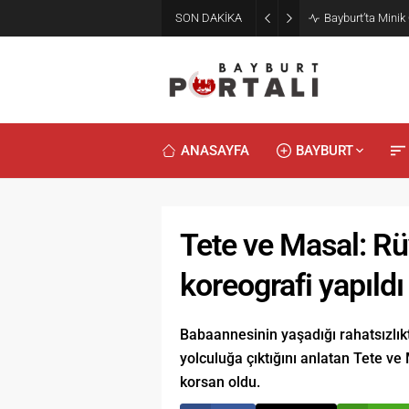
SON DAKİKA
Bayburt’ta Minik
ANASAYFA
BAYBURT
Tete ve Masal: Rüy
koreografi yapıldı
Babaannesinin yaşadığı rahatsızlıkt
yolculuğa çıktığını anlatan Tete ve 
korsan oldu.