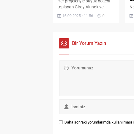
Her projeleriyle büyük beğeni
toplayan Giray Altınok ve
Ne
Kerem Özdoğan, bu kez bir
ba
16.09.2025 - 11:56
0
ajan filmiyle geliyor. MGX
fi
Film’in yapımcılığını üstlendiği
ta
‘D.I.S.C.O’ isimli filmin çekimleri
fi
Kıbrıs’ta başladı. Yarattıkları
her proje büyük ilgiyle izlenen
Bir Yorum Yazın
Giray Altınok ve Kerem
Özdoğan’dan ajan filmi
geliyor… Yapımcılığını MGX
Film’in üstlendiği, yönetmen
koltuğunda Ömer Faruk
Sorak’ın yer...
Daha sonraki yorumlarımda kullanılması iç