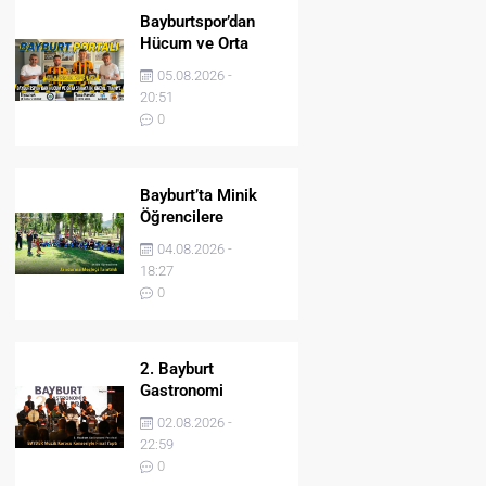
Bayburtspor’dan
Hücum ve Orta
Sahaya İki Önemli
05.08.2026 -
Takviye
20:51
0
Bayburt’ta Minik
Öğrencilere
Jandarma Mesleği
04.08.2026 -
Tanıtıldı
18:27
0
2. Bayburt
Gastronomi
Festivali BAYDER
02.08.2026 -
Müzik Korosu
22:59
Konseriyle Final
0
Yaptı