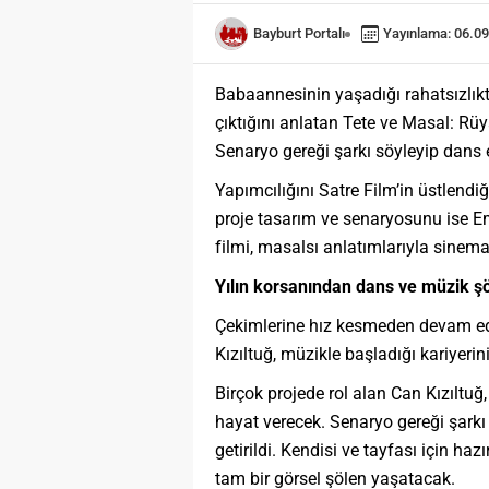
Bayburt Portalı
Yayınlama: 06.09
Babaannesinin yaşadığı rahatsızlıkta
çıktığını anlatan Tete ve Masal: Rüya
Senaryo gereği şarkı söyleyip dans e
Yapımcılığını Satre Film’in üstlend
proje tasarım ve senaryosunu ise Em
filmi, masalsı anlatımlarıyla sinem
Yılın korsanından dans ve müzik şö
Çekimlerine hız kesmeden devam edi
Kızıltuğ, müzikle başladığı kariyer
Birçok projede rol alan Can Kızıltuğ
hayat verecek. Senaryo gereği şarkı
getirildi. Kendisi ve tayfası için h
tam bir görsel şölen yaşatacak.