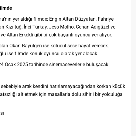
filmde
a’nın yer aldığı filmde; Engin Altan Düzyatan, Fahriye
 Kızıltuğ, İnci Türkay, Jess Molho, Cenan Adıgüzel ve
Altan Erkekli gibi birçok başarılı oyuncu yer alıyor.
 olan Okan Bayülgen ise kötücül sese hayat verecek.
oğlu ise filmde konuk oyuncu olarak yer alacak.
 24 Ocak 2025 tarihinde sinemaseverlerle buluşacak.
k sebebiyle artık kendini hatırlamayacağından korkan küçük
tsızlığı alt etmek için masallarla dolu sihirli bir yolculuğa
sı