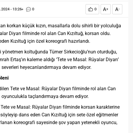
A
A
.2024 - 13:26
0
0
+
-
n korkan küçük kızın, masallarla dolu sihirli bir yolculuğa
lar Diyarı filminde rol alan Can Kızıltuğ, korsan oldu.
den Kızıltuğ için özel koreografi hazırlandı.
iği yönetmen koltuğunda Tümer Sirkecioğlu’nun oturduğu,
rah Ertaş’ın kaleme aldığı ‘Tete ve Masal: Rüyalar Diyarı’
a severleri heyecanlandırmaya devam ediyor.
leni
len Tete ve Masal: Rüyalar Diyarı filminde rol alan Can
ini oyunculukla taçlandırmaya devam ediyor.
, Tete ve Masal: Rüyalar Diyarı filminde korsan karakterine
 söyleyip dans eden Can Kızıltuğ için sete özel eğitmenler
azırlanan koreografi sayesinde şov yapan yetenekli oyuncu,