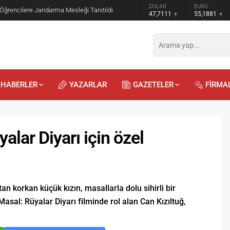
GRAM ALTIN
DOLAR
EURO
 Öğrencilere Jandarma Mesleği Tanıtıldı
6.660,55
47,7111
55,1881
HABERLER
YAZARLAR
GAZETELER
FİRMA
alar Diyarı için özel
Recep
Kayalı
an korkan küçük kızın, masallarla dolu sihirli bir
29.04.2026 - 12:23
Masal: Rüyalar Diyarı filminde rol alan Can Kızıltuğ,
Duyularla mı, Duygularla mı