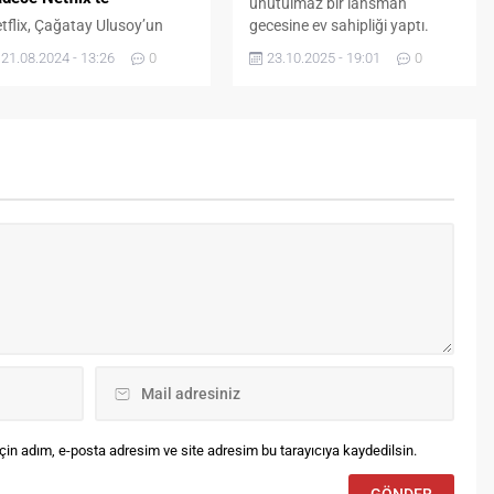
unutulmaz bir lansman
tflix, Çağatay Ulusoy’un
gecesine ev sahipliği yaptı.
şrolünde yer aldığı yeni
İsviçre’nin ünlü saat markası
21.08.2024 - 13:26
0
23.10.2025 - 19:01
0
lmi Tam Bir Centilmen’in yayın
Genius’un Kıbrıs lansmanında
rihini özel bir video ve
sahneye çıkan Gizem Özdilli,
lmden karelerle duyurdu.
zarafeti ve enerjisiyle geceye
damgasını vurdu. Tanıtımın
yüzü olarak gecede yer alan
Özdilli, “Hayatımda hiç saat
kullanmadım, zamanı ilk kez
koluma taktım!” sözleriyle
dikkatleri üzerine çekti....
in adım, e-posta adresim ve site adresim bu tarayıcıya kaydedilsin.