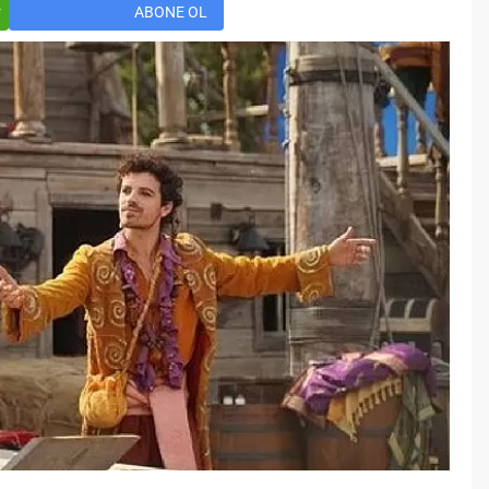
Öğreniriz?
r
ABONE OL
Öğrenme, istisnasız tüm
toplumların gelişiminde ve
değişiminde geniş yer etmiş
hayati öneme sahip bir olgu
olarak tarih boyunca konu olmuş
temel bir insan işlevidir.
Öğrenme eğitim bilimcilerce
kişinin çevresi ile etkileşimi
sonucunda meydana gelen kalıcı
izli bilişsel, duyuşsal ve
davranışsal...