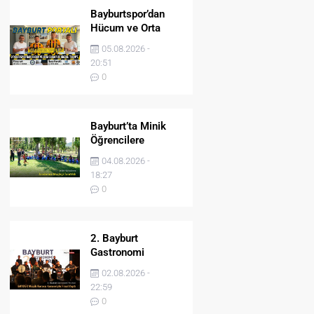
Bayburtspor’dan
Hücum ve Orta
Sahaya İki Önemli
05.08.2026 -
Takviye
20:51
0
Bayburt’ta Minik
Öğrencilere
Jandarma Mesleği
04.08.2026 -
Tanıtıldı
18:27
0
2. Bayburt
Gastronomi
Festivali BAYDER
02.08.2026 -
Müzik Korosu
22:59
Konseriyle Final
0
Yaptı