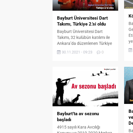
Kö
Bayburt Üniversitesi Dart
Ba
Takımı, Türkiye 2.’si oldu
G
Bayburt Üniversitesi Dart
Et
Takımı, 32 kulübün katılımı ile
ye
Ankara’da düzenlenen Türkiye
Ön
Kulüplerarası Dart
30.11.2021 - 09:23
0
ma
Şampiyonasında 2. oldu.
Ba
Türkiye Bocce Bowling ve Dart
pa
Federasyonu tarafından 27 –
Be
28 Kasım 2021 tarihlerinde, 32
ya
kulübün katılımı ile Ankara’da
ga
yapılan Türkiye Kulüplerarası
Öz
Dart Şampiyonası sona erdi. İlk
3 
tur müsabakalarında, 8 grupta
4’er takımın yer aldığı...
Ba
Bayburt’ta av sezonu
ve
başladı
De
4915 sayılı Kara Avcılığı
Ba
Kanunu ve 2019-2020 Merkez