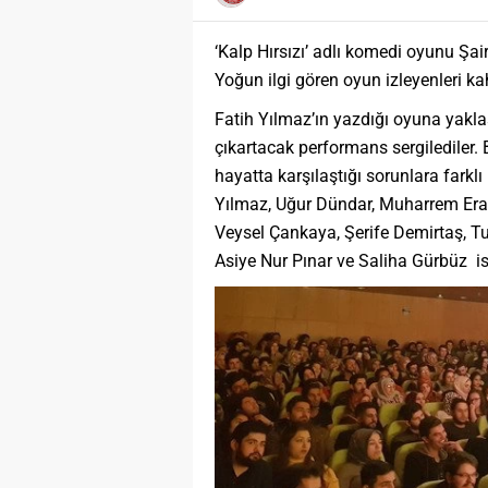
‘Kalp Hırsızı’ adlı komedi oyunu Şai
Yoğun ilgi gören oyun izleyenleri 
Fatih Yılmaz’ın yazdığı oyuna yakla
çıkartacak performans sergilediler.
hayatta karşılaştığı sorunlara farklı
Yılmaz, Uğur Dündar, Muharrem Er
Veysel Çankaya, Şerife Demirtaş, T
Asiye Nur Pınar ve Saliha Gürbüz isi