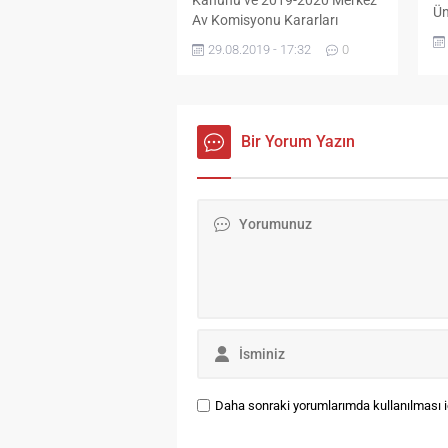
Ün
Av Komisyonu Kararları
Fa
doğrultusunda uygulanan
29.08.2019 - 17:32
0
ve
Kara Avcılığı faaliyetleri
dü
bölgemizde 24 Ağustos 2019
il
tarihinde Bıldırcın, Üveyik,
Kü
Alakarga, Küçükkarga,
Fa
Ekinkargası, Leşkargası,
Bir Yorum Yazın
ge
Saksağan, ve Yaban Domuzu
tö
avı ile başlayacaktır. Alınan
ve
karar uyarınca genel ve devlet
Ra
avlaklarda Çarşamba,
de
Cumartesi, Pazar ve Resmi
Ka
tatillerde (İdari tatiller dahi)...
Daha sonraki yorumlarımda kullanılması iç