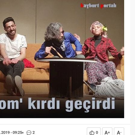
z?
(Bayburtlu Coşkun)
 istisnasız tüm
Derinden hayranlık duyduğum
rın gelişiminde ve
divan edebiyatı şairlerinden
nde geniş yer etmiş
birisidir Taşlıcalı Yahya Bey. Beş
neme sahip bir olgu
adet mesnevi tarzı eseriyle
arih boyunca konu olmuş
hamse sahibi kabul edilir aynı
 insan işlevidir.
zamanda. Taşlıcalı Yahya’nın beş
eğitim bilimcilerce
mesnevisinden birisi 1537
evresi ile etkileşimi
tarihinde kaleme aldığı Şah u
a meydana gelen kalıcı
Geda adlı eseridir. ‘On Yedinci
şsel, duyuşsal ve
Asırda Bir Bahar...
al...
A
A
.2019 - 09:25
2
0
+
-