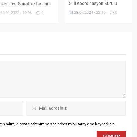
3. İl Koordinasyon Kurulu
iversitesi Sanat ve Tasarım
Toplantısı Vali Vekili Yunus
kültesi Dekanlığına
28.07.2024 - 22:16
0
03.01.2022 - 19:06
0
Coşkun’un başkanlığında
kaleten atanan Prof. Dr.
gerçekleşti. Toplantının açılış
zenlenen devir teslim töreni
konuşmasını yapan Vali Vekili
e görevine başladı. Bâbertî
Coşkun, ilimiz ve bölge
lliyesi Sanat ve Tasarım
yatırımcı kuruluşlarının
kültesi Dekanlık makamında
Bayburt genelinde devam eden
rçekleştirilen devir teslim
yatırımları ile planlanan diğer
reninde, dekanlık görevini
yatırım projelerinin koordineli
kaleten yürüten Prof. Dr.
bir şekilde yürütülmesi ve
fet Metin, görevini yeni
kamu kurum ve kuruluşları
kan vekili Prof. Dr. Mahir
arasından koordinasyon
dakal’a...
sağlanması...
in adım, e-posta adresim ve site adresim bu tarayıcıya kaydedilsin.