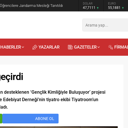
ronomi Festivali BAYDER Müzik Korosu
GRAM ALTIN
DOLAR
 Yaptı
6.660,55
47,7111
HABERLER
YAZARLAR
GAZETELER
FİRMA
geçirdi
n desteklenen ‘Gençlik Kimliğiyle Buluşuyor’ projesi
 Edebiyat Derneği’nin tiyatro ekibi Tiyatroom’un
Recep
Kayalı
Önder
Eryılmaz
29.04.2026 - 12:23
23.07.2025 - 13:00
adı.
r
ABONE OL
a mı, Duygularla mı
Bilinmeyen Bayburtlu Şairler 3