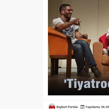
Öğreniri
Öğrenme,
toplumla
değişimi
hayati ö
olarak t
temel bir
Öğrenme 
kişinin ç
sonucund
izli bili
davranışs
Bayburt Portalı
Yayınlama: 06.05