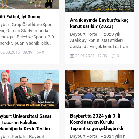
tü Futbol, İyi Sonuç
Aralık ayında Bayburt’ta kaç
yburt Grup Özel İdare Spor
konut satıldı? (2023)
enç Osman Stadyumunda
Bayburt Portalı – 2023 yılı
imesgut Belediye Spor’u 2-0
Aralık ayı konut istatistikleri
nerek 3 puanın sahibi oldu.
açıklandı. En çok konut satılan
ceki Hafta Van Bld. Spor
02.03.2015 - 09:39
0
iller ile en az konut satılan iller
ğlubiyetiyle evine dönen
22.01.2024 - 12:30
0
hangileri? 2023 yılı Aralık
yburt mutlak 3 puan
ayında Bayburt’ta kaç konut
rolasıyla çıktığı Etişmesgut
satıldı? işte detaylar… Türkiye
lediye Spor maçında ikinci
genelinde 2023 yılında 1
rıda bulduğu gollerle
milyon 225 bin 926 konut
libiyete ulaştı. Bayburt Grup
satıldı Konut satışları 2023
el İdare Gençlik spor mutlak
yılında bir önceki yıla göre...
puan...
Bayburt’ta 2024 yılı 3. İl
yburt Üniversitesi Sanat
Koordinasyon Kurulu
 Tasarım Fakültesi
Toplantısı gerçekleştirildi
kanlığında Devir Teslim
Bayburt Portalı – 2024 yılının
yburt Portalı – Bayburt