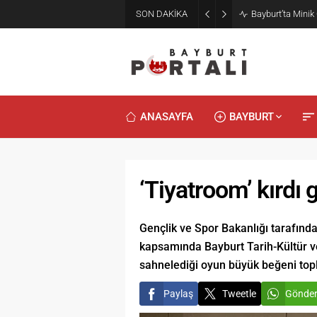
2. Bayburt Gast
SON DAKİKA
Konseriyle Final
ANASAYFA
BAYBURT
‘Tiyatroom’ kırdı 
Gençlik ve Spor Bakanlığı tarafında
kapsamında Bayburt Tarih-Kültür ve
sahnelediği oyun büyük beğeni topl
Paylaş
Tweetle
Gönde
Duyularl