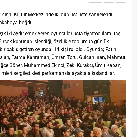
r Zihni Kültür Merkezi’nde iki gün üst üste sahnelendi.
kahkahaya boğdu.
şık iki aydır emek veren oyuncular usta tiyatroculara taş
 Birçok konunun işlendiği, özellikle toplumun günlük
 bir bakış getiren oyunda 14 kişi rol aldı. Oyunda; Fatih
aslan, Fatma Kahraman, Ümran Toru, Gülcan İnan, Mahmut
uğçe Söner, Muhammed Ekinci, Zeki Kurakçı, Ümit Kaban,
mleri sergiledikleri performansla ayakta alkışlandılar.