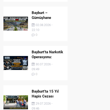
Bayburt –
Gümüşhane
Hattında Elektronik
02.08.2026 -
Denetleme Sistemi
22:10
(EDS) Devreye Girdi
0
Bayburt’ta Narkotik
Operasyonu:
Midesinden 47
30.07.2026 -
Parça Uyuşturucu
09:49
Çıktı!
0
Bayburt’ta 15 Yıl
Hapis Cezası
Bulunan Şahıs
29.07.2026 -
JASAT’ın
09:46