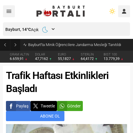
Bayburt,
14
°C
Açık
Bayburt’ta Minik Öğrencilere Jandarma Mesleği Tanıtıldı
GRAM ALTIN
DOLAR
EURO
STERLİN
BIST 100
6.659,91
47,7162
55,1827
64,4172
13.779,39
Trafik Haftası Etkinlikleri
Başladı
Paylaş
Tweetle
Gönder
ABONE OL