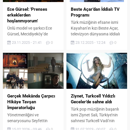
Ece Gürsel: 'Prenses
Beste Açar’dan İddialı TV
erkeklerden
Programı
hoşlanmıyorum'
Türk müziğinin efsane ismi
Ünlü model ve şarkıcı Ece
Kayahan’ın kızı Beste Açar,
Gürsel, Mecidiyeköy’de
televizyon dünyasına iddialı
bulunan Arabesque adlı
bir projeyle giriş yapıyor.
23.11.2025 - 21:41
0
23.12.2025 - 12:24
0
mekânda sahne almadan
Beste Açar, Habercaddesi TV
önce basın mensuplarının
ekranlarında haftada bir
sorularını yanıtladı. Yeni
yayınlanacak olan “Beste ile
çıkacak şarkısından konser
Her Şey Mümkün” adlı
temposuna, modellik
programıyla izleyiciyle
kariyerinden kabare
buluşmaya hazırlanıyor.
sahnesine kadar birçok
Samimi anlatımı, güçlü
konuda samimi
iletişimi ve çok yönlü
açıklamalarda bulundu.
içeriğiyle dikkat çeken
Gerçek Mekânda Çarpıcı
Ziynet, Turkcell Yıldızlı
Gürsel, yakında dinleyiciyle
program, müzik, sanat,
Hikâye Tavşan
Geceler’de sahne aldı
buluşacak yeni şarkısı için
magazin ve sosyal...
İmparatorluğu
Türk pop müziğinin başarılı
“Çok heyecanlıyım,
Yönetmenliğini ve
ismi Ziynet Sali, Türkiye’nin
çalışmalar güzel gidiyor”
senaryosunu Seyfettin
sahnesi Turkcell Vadi’nin
dedi. Konserlerinin tüm
Tokmak’ın üstlendiği, aldığı
Atlantis Yapım
hızıyla sürdüğünü...
15.02.2026 - 03:46
0
31.07.2023 - 00:07
0