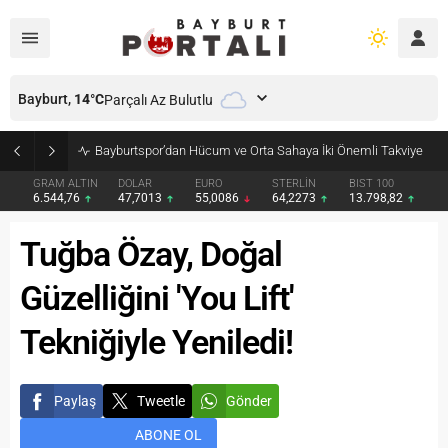
Bayburt,
14
°C
Parçalı Az Bulutlu
Bayburtspor’dan Hücum ve Orta Sahaya İki Önemli Takviye
GRAM ALTIN
DOLAR
EURO
STERLİN
BIST 100
6.544,76
47,7013
55,0086
64,2273
13.798,82
Tuğba Özay, Doğal
Güzelliğini 'You Lift'
Tekniğiyle Yeniledi!
Paylaş
Tweetle
Gönder
ABONE OL