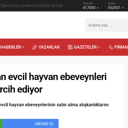
GRAM ALTIN
DOLAR
EURO
 Öğrencilere Jandarma Mesleği Tanıtıldı
6.614,69
47,7050
55,0521
HABERLER
YAZARLAR
GAZETELER
FİRMA
n evcil hayvan ebeveynleri
ercih ediyor
Recep
Kayalı
vcil hayvan ebeveynlerinin satın alma alışkanlıklarını
29.04.2026 - 12:23
Duyularla mı, Duygularla mı
r
ABONE OL