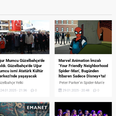
ğur Mumcu Güzelbahçe'de
Marvel Animation İmzalı
ıldı. Güzelbahçe'de Uğur
‘Your Friendly Neighborhood
mcu ismi Atatürk Kültür
Spider-Man’, Bugünden
erkezi'nde yaşayacak
İtibaren Sadece Disney+’ta!
zelbahçe Yelki
Peter Parker’ın Spider-Man’e
hallesi’nde bulunan Uğur
dönüşmesiyle başlayan şehrin
24.01.2025 - 21:36
0
29.01.2025 - 20:48
0
umcu büstü önünde
tepelerinden merkezine inen
rçekleştirilen törene CHP
kötülere karşı mücadelesi,
zelbahçe İlçe Başkanı
bugünden itibaren Disney+’taki
vrim Seyrek, Güzelbahçe
yerini aldı. Peter Parker,
lediye Başkan Mustafa
oldukça sıradan biri gibi