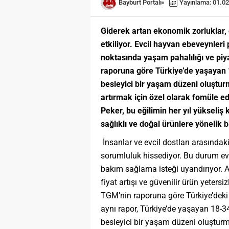
Bayburt Portalı
Yayınlama: 01.02
Giderek artan ekonomik zorluklar, e
etkiliyor. Evcil hayvan ebeveynleri p
noktasında yaşam pahalılığı ve piy
raporuna göre Türkiye’de yaşayan 
besleyici bir yaşam düzeni oluşturm
artırmak için özel olarak fomüle e
Peker, bu eğilimin her yıl yükseli
sağlıklı ve doğal ürünlere yönelik b
İnsanlar ve evcil dostları arasında
sorumluluk hissediyor. Bu durum evc
bakım sağlama isteği uyandırıyor. 
fiyat artışı ve güvenilir ürün yetersiz
TGM’nin raporuna göre Türkiye’deki
aynı rapor, Türkiye’de yaşayan 18-3
besleyici bir yaşam düzeni oluşturmay