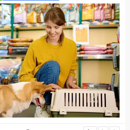
Öğreniriz?
Öğrenme, istisnasız tüm
toplumların gelişiminde ve
değişiminde geniş yer etmiş
hayati öneme sahip bir olgu
olarak tarih boyunca konu olmuş
temel bir insan işlevidir.
Öğrenme eğitim bilimcilerce
kişinin çevresi ile etkileşimi
sonucunda meydana gelen kalıcı
izli bilişsel, duyuşsal ve
davranışsal...