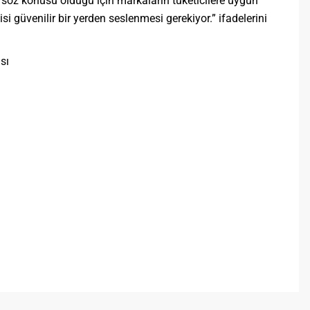
ı söz konusu olduğu için markaların tüketicilere uygun
lisi güvenilir bir yerden seslenmesi gerekiyor.” ifadelerini
sı