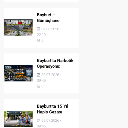
Bayburt –
Gümüşhane
Hattında Elektronik
02.08.2026 -
Denetleme Sistemi
22:10
(EDS) Devreye Girdi
0
Bayburt’ta Narkotik
Operasyonu:
Midesinden 47
30.07.2026 -
Parça Uyuşturucu
09:49
Çıktı!
0
Bayburt’ta 15 Yıl
Hapis Cezası
Bulunan Şahıs
29.07.2026 -
JASAT’ın
09:46