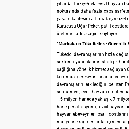
yıllarda Türkiye’deki evcil hayvan ba
noktasında daha fazla çaba sarfetme
yaşam kalitesini artırmak için özel
Kurucusu Uğur Peker, patili dostlara
üretimini artıracağını söylüyor.
“Markaların Tüketicilere Güvenilir
Tüketici davranışlarının hızla değişt
sektörü oyuncularının stratejik hamle
sağlığına yönelik hizmet sağlayan ür
koruması gerekiyor. İnsanlar ve evci
davranışlarını etkilediğini belirten 
sürdürmesi, evcil hayvan ürünleri paz
1,5 milyon hanede yaklaşık 7 mil
hane penatrasyonu, evcil hayvanlara
hayvan ebeveynleri, patili dostların
maliyetine rağmen onlar için en sağlı