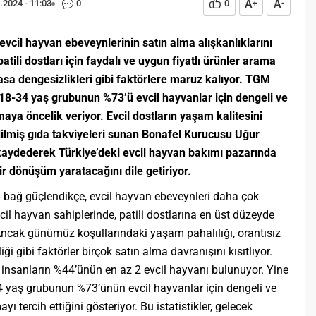
A
A
.2024 - 11:03
0
0
+
-
vcil hayvan ebeveynlerinin satın alma alışkanlıklarını
atili dostları için faydalı ve uygun fiyatlı ürünler arama
asa dengesizlikleri gibi faktörlere maruz kalıyor. TGM
18-34 yaş grubunun %73’ü evcil hayvanlar için dengeli ve
aya öncelik veriyor. Evcil dostların yaşam kalitesini
dilmiş gıda takviyeleri sunan Bonafel Kurucusu Uğur
ş kaydederek Türkiye’deki evcil hayvan bakımı pazarında
ir dönüşüm yaratacağını dile getiriyor.
ki bağ güçlendikçe, evcil hayvan ebeveynleri daha çok
il hayvan sahiplerinde, patili dostlarına en üst düzeyde
Ancak günümüz koşullarındaki yaşam pahalılığı, orantısız
liği gibi faktörler birçok satın alma davranışını kısıtlıyor.
 insanların %44’ünün en az 2 evcil hayvanı bulunuyor. Yine
4 yaş grubunun %73’ünün evcil hayvanlar için dengeli ve
ı tercih ettiğini gösteriyor. Bu istatistikler, gelecek