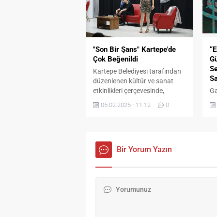
atar. Greenwich Village’ın
Gü
efsanevi müzisyenleriyle güçlü
Mu
bağlar kurarak hızla yükselen
Ba
gizemli genç, sonunda tüm
Na
dünyada yankı uyandıran çığır
Şa
"Son Bir Şans" Kartepe'de
“E
açıcı, tartışmalı bir
üy
Çok Beğenildi
Gü
performansa...
te
Se
Kartepe Belediyesi tarafından
ka
Sa
düzenlenen kültür ve sanat
etkinlikleri çerçevesinde,
Ga
sahnelenen “Son Bir Şans” adlı
sa
05.02.2025 - 11:12
0
tiyatro oyunu izleyicilerden
se
tam not aldı. Kartepe
ki
Belediyesi’nin kültür ve sanat
de
etkinlikleri çerçevesinde, Kültür
sü
ve Sosyal İşler Müdürlüğü
Bir Yorum Yazın
Gü
tarafından organize edilen Son
ya
Bir Şans adlı tiyatro gösterisi,
ön
Necip Fazıl Kısakürek Kültür
de
Merkezi’nde yoğun bir ilgiyle
al
sahnelendi....
Me
he
ge