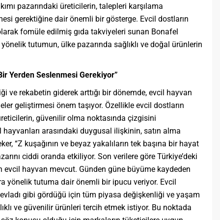
kımı pazarındaki üreticilerin, talepleri karşılama
si gerektiğine dair önemli bir gösterge. Evcil dostların
 olarak fomüle edilmiş gıda takviyeleri sunan Bonafel
 yönelik tutumun, ülke pazarında sağlıklı ve doğal ürünlerin
 Bir Yerden Seslenmesi Gerekiyor”
iği ve rekabetin giderek arttığı bir dönemde, evcil hayvan
ler geliştirmesi önem taşıyor. Özellikle evcil dostların
eticilerin, güvenilir olma noktasında çizgisini
l hayvanları arasındaki duygusal ilişkinin, satın alma
Peker, “Z kuşağının ve beyaz yakalıların tek başına bir hayat
arını ciddi oranda etkiliyor. Son verilere göre Türkiye’deki
yon evcil hayvan mevcut. Günden güne büyüme kaydeden
 yönelik tutuma dair önemli bir ipucu veriyor. Evcil
ı evladı gibi gördüğü için tüm piyasa değişkenliği ve yaşam
klı ve güvenilir ürünleri tercih etmek istiyor. Bu noktada