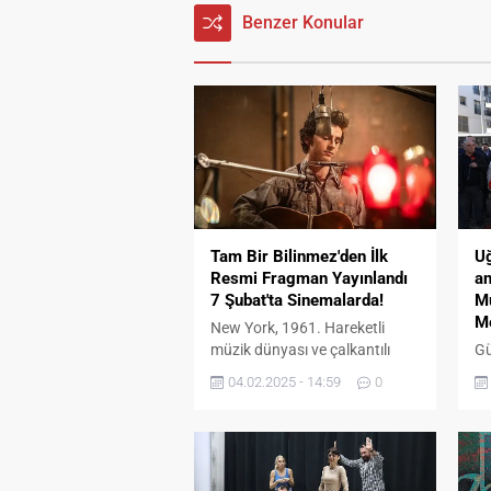
Benzer Konular
Tam Bir Bilinmez'den İlk
U
Resmi Fragman Yayınlandı
an
7 Şubat'ta Sinemalarda!
Mu
M
New York, 1961. Hareketli
müzik dünyası ve çalkantılı
Gü
kültürel değişimlerin ortasında,
Ma
04.02.2025 - 14:59
0
Minnesota’dan 19 yaşındaki
M
bir şarkıcı, gitarı ve devrim
ge
niteliğindeki yeteneğiyle
Gü
Amerikan müziğinin seyrini
De
değiştirmek üzere şehre adım
Be