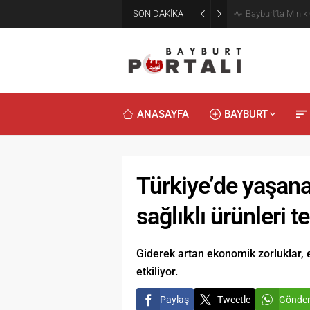
SON DAKİKA
Bayburt’ta Minik
ANASAYFA
BAYBURT
Türkiye’de yaşana
sağlıklı ürünleri t
Giderek artan ekonomik zorluklar, e
etkiliyor.
Paylaş
Tweetle
Gönde