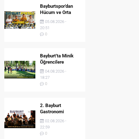
Bayburtspor’dan
Hücum ve Orta
Sahaya İki Önemli
05.08.2026 -
Takviye
20:51
0
Bayburt’ta Minik
Öğrencilere
Jandarma Mesleği
04.08.2026 -
Tanıtıldı
18:27
0
2. Bayburt
Gastronomi
Festivali BAYDER
02.08.2026 -
Müzik Korosu
22:59
Konseriyle Final
0
Yaptı