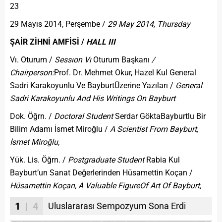
23
29 Mayıs 2014, Perşembe /
29 May 2014, Thursday
ŞAİR ZİHNİ AMFİSİ /
HALL III
Vı. Oturum /
Sessıon Vı
Oturum Başkanı
/
Chairperson:
Prof. Dr. Mehmet Okur, Hazel Kul General
Sadri Karakoyunlu Ve BayburtÜzerine Yazıları /
General
Sadri Karakoyunlu And His Writings On Bayburt
Dok. Öğrn. /
Doctoral Student
Serdar GöktaBayburtlu Bir
Bilim Adamı İsmet Miroğlu /
A Scientist From Bayburt,
İsmet Miroğlu,
Yük. Lis. Öğrn. /
Postgraduate Student
Rabia Kul
Bayburt’un Sanat Değerlerinden Hüsamettin Koçan /
Hüsamettin Koçan, A Valuable Figure
Of Art Of Bayburt,
1
| 4
Uluslararası Sempozyum Sona Erdi