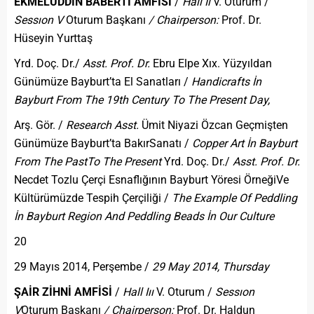
EKMELÛDDİN BABERTİ AMFİSİ
/
Hall Iı
V. Oturum /
Sessıon V
Oturum Başkanı
/ Chairperson:
Prof. Dr.
Hüseyin Yurttaş
Yrd. Doç. Dr./
Asst. Prof. Dr.
Ebru Elpe Xıx. Yüzyıldan
Günümüze Bayburt’ta El Sanatları /
Handicrafts İn
Bayburt From The 19th Century To The Present Day,
Arş. Gör. /
Research Asst.
Ümit Niyazi Özcan Geçmişten
Günümüze Bayburt’ta BakırSanatı /
Copper Art İn Bayburt
From The Past
To The Present
Yrd. Doç. Dr./
Asst. Prof. Dr.
Necdet Tozlu Çerçi Esnaflığının Bayburt Yöresi ÖrneğiVe
Kültürümüzde Tespih Çerçiliği /
The Example Of Peddling
İn Bayburt Region And Peddling Beads İn Our Culture
20
29 Mayıs 2014, Perşembe /
29 May 2014, Thursday
ŞAİR ZİHNİ AMFİSİ
/
Hall Iıı
V. Oturum /
Sessıon
V
Oturum Başkanı
/ Chairperson:
Prof. Dr. Haldun