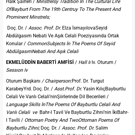
Halk Şairleri /
Minstrelsy Tradition İn The Cultural Life
Of
Bayburt From The 19th Centruy To The Present And
Prominent Minstrels;
Doç. Dr. /
Assoc. Prof. Dr.
Elza İsmayılovaSeyid
Abdülgasım Nebati Ve Aşık Celali Poeziyasında Ortak
Konular /
Common
Subjects İn The Poems Of Seyid
Abdülgasım
Nebati And Aşık Celali
EKMELÛDDİN BABERTİ AMFİSİ
/
Hall Iı
Iv. Oturum /
Sessıon Iv
Oturum Başkanı
/ Chairperson:
Prof. Dr. Turgut
KarabeyYrd. Doç. Dr. /
Asst.
Prof. Dr.
Yasin KılıçBayburtlu
Celali Ve Vanlı Celali’ninŞiirlerinde Dil Becerileri /
Language Skills İn
The Poems Of Bayburtlu Celali And
Vanlı Celali ve
Bahr-I Tavil Ve Bayburtlu Zihni’nin İkiBahr-
I Tavîli /
Ottoman Poetry And Two
Ottoman Poems Of
Bayburtlu Zihni;
Doç. Dr. /
Assoc. Prof. Dr.
Salim