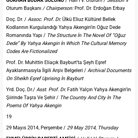
GÖKHAN BUDAK SOLUNU
/
Hall I
V. Oturum /
Sessıon V
Oturum Başkanı
/ Chairperson:
Prof. Dr. Erdoğan Erbay
Doç. Dr. /
Assoc. Prof. Dr.
Ülkü Eliuz Kültürel Bellek
Kodlarının Kurgulandığı Yahya Akengin’in Oğuz Dede
Romanında Yapı /
The Structure İn The Novel Of “Oğuz
Dede” By Yahya Akengin İn Which The Cultural Memory
Codes Are Fictionalized
Prof. Dr. Muhittin Eliaçık Bayburt’ta Şeyh Eşref
Ayaklanmasıyla İlgili Arşiv Belgeleri /
Archival Documents
On Sheikh Eşref Uprising İn Bayburt
Yrd. Doç. Dr./
Asst. Prof. Dr.
Fatih Yalçın Yahya Akengin’in
Şiirinde Taşra Ve Şehir /
The Country And City İn The
Poems Of Yahya Akengin
19
29 Mayıs 2014, Perşembe /
29 May 2014, Thursday