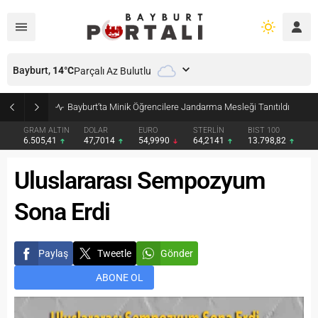
Bayburt,
14
°C
Parçalı Az Bulutlu
Bayburt’ta Minik Öğrencilere Jandarma Mesleği Tanıtıldı
GRAM ALTIN
DOLAR
EURO
STERLİN
BIST 100
6.505,41
47,7014
54,9990
64,2141
13.798,82
Uluslararası Sempozyum
Sona Erdi
Paylaş
Tweetle
Gönder
ABONE OL