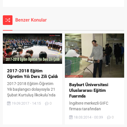
Benzer Konular
2017-2018 Eğitim
Öğretim Yılı Ders Zili Çaldı
2017-2018 Eğitim Öğretim
Bayburt Üniversitesi
Yılı başlangıcı dolayısıyla 21
Uluslararası Eğitim
Şubat Kurtuluş İlkokulu’nda
Fuarında
tören düzenlendi. İlköğretim
İngiltere merkezli GIFC
19.09.2017 - 14:15
0
Haftası kutlama törenine,
firması tarafından
Vali Ali Hamza Pehlivan,
Pakistan’ın Karaçi, Lahor ve
18.03.2014 - 00:39
0
Garnizon Komutanı Davut
İslamabad şehirlerinde
Balibaşa, Belediye Başkan
düzenlenen ”TURKEY STUDY