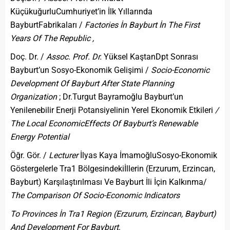
KüçükuğurluCumhuriyet’in İlk Yıllarında
BayburtFabrikaları /
Factories İn Bayburt İn The First
Years Of The Republic ,
Doç. Dr. /
Assoc. Prof. Dr.
Yüksel KaştanDpt Sonrası
Bayburt’un Sosyo-Ekonomik Gelişimi /
Socio-Economic
Development Of Bayburt After State Planning
Organization
; Dr.Turgut Bayramoğlu Bayburt’un
Yenilenebilir Enerji Potansiyelinin Yerel Ekonomik Etkileri
/
The Local Economic
Effects Of Bayburt’s Renewable
Energy Potential
Öğr. Gör. /
Lecturer
İlyas Kaya İmamoğluSosyo-Ekonomik
Göstergelerle Tra1 Bölgesindekiİllerin (Erzurum, Erzincan,
Bayburt) Karşılaştırılması Ve Bayburt İli İçin Kalkınma/
The Comparison Of Socio-Economic Indicators
To Provinces İn Tra1 Region (Erzurum, Erzincan, Bayburt)
And Development For Bayburt,