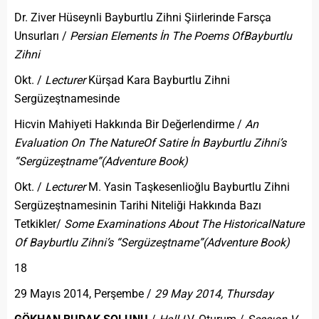
Dr. Ziver Hüseynli Bayburtlu Zihni Şiirlerinde Farsça
Unsurları /
Persian Elements İn The Poems Of
Bayburtlu
Zihni
Okt. /
Lecturer
Kürşad Kara Bayburtlu Zihni
Sergüzeştnamesinde
Hicvin Mahiyeti Hakkında Bir Değerlendirme /
An
Evaluation On The Nature
Of Satire İn Bayburtlu Zihni’s
“Sergüzeştname”
(Adventure Book)
Okt. /
Lecturer
M. Yasin Taşkesenlioğlu Bayburtlu Zihni
Sergüzeştnamesinin Tarihi Niteliği Hakkında Bazı
Tetkikler/
Some Examinations About The Historical
Nature
Of Bayburtlu Zihni’s “Sergüzeştname”
(Adventure Book)
18
29 Mayıs 2014, Perşembe /
29 May 2014, Thursday