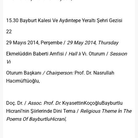
15.30 Bayburt Kalesi Ve Aydıntepe Yeraltı Şehri Gezisi
22
29 Mayıs 2014, Perşembe /
29 May 2014, Thursday
Ekmelûddin Baberti Amfisi /
Hall Iı
Vı. Oturum /
Sessıon
Vı
Oturum Başkanı
/ Chairperson:
Prof. Dr. Nasrullah
Hacımüftüoğlu,
Doç. Dr. /
Assoc. Prof. Dr.
KıyasettinKoçoğluBayburtlu
Hicranî’nin Şiirlerinde Dini Tema /
Religious Theme İn The
Poems Of Bayburtlu
Hicranî,