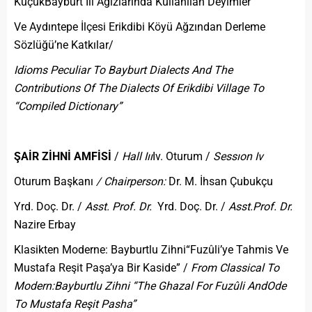
KüçükBayburt İli Ağızlarında Kullanılan Deyimler
Ve Aydıntepe İlçesi Erikdibi Köyü Ağzından Derleme
Sözlüğü’ne Katkılar/
Idioms Peculiar To Bayburt Dialects And The
Contributions Of The Dialects Of Erikdibi Village To
“Compiled Dictionary”
ŞAİR ZİHNİ AMFİSİ
/
Hall Iıı
Iv. Oturum /
Sessıon Iv
Oturum Başkanı
/ Chairperson:
Dr. M. İhsan Çubukçu
Yrd. Doç. Dr. /
Asst. Prof. Dr.
Yrd. Doç. Dr. /
Asst.
Prof. Dr.
Nazire Erbay
Klasikten Moderne: Bayburtlu Zihni“Fuzûli’ye Tahmis Ve
Mustafa Reşit Paşa’ya Bir Kaside” /
From Classical To
Modern:
Bayburtlu Zihni “The Ghazal For Fuzûli And
Ode
To Mustafa Reşit Pasha”