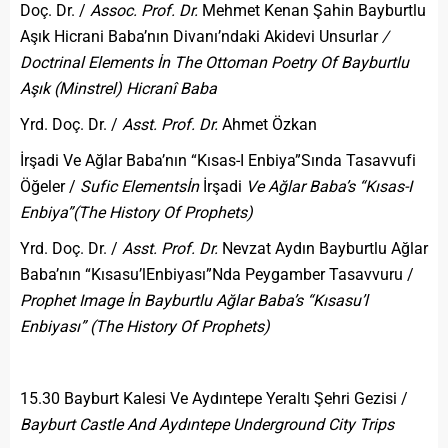
Doç. Dr. /
Assoc. Prof. Dr.
Mehmet Kenan Şahin Bayburtlu
Aşık Hicrani Baba’nın Divanı’ndaki Akidevi Unsurlar
/
Doctrinal Elements İn The Ottoman Poetry Of Bayburtlu
Aşık (Minstrel) Hicranî Baba
Yrd. Doç. Dr. /
Asst. Prof. Dr.
Ahmet Özkan
İrşadi Ve Ağlar Baba’nın “Kısas-I Enbiya”Sında Tasavvufi
Öğeler /
Sufic Elements
İn
İrşadi
Ve Ağlar Baba’s “Kısas-I
Enbiya”
(The History Of Prophets)
Yrd. Doç. Dr. /
Asst. Prof. Dr.
Nevzat Aydın Bayburtlu Ağlar
Baba’nın “Kısasu’lEnbiyası”Nda Peygamber Tasavvuru /
Prophet Image İn Bayburtlu Ağlar Baba’s “Kısasu’l
Enbiyası” (The History Of Prophets)
15.30 Bayburt Kalesi Ve Aydıntepe Yeraltı Şehri Gezisi /
Bayburt Castle And Aydıntepe Underground City Trips