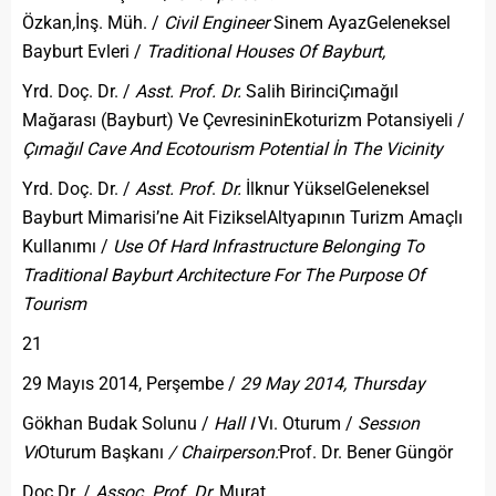
Özkan
,
İnş. Müh. /
Civil Engineer
Sinem AyazGeleneksel
Bayburt Evleri /
Traditional Houses Of Bayburt,
Yrd. Doç. Dr. /
Asst. Prof. Dr.
Salih BirinciÇımağıl
Mağarası (Bayburt) Ve ÇevresininEkoturizm Potansiyeli /
Çımağıl Cave And Ecotourism Potential İn The Vicinity
Yrd. Doç. Dr. /
Asst. Prof
.
Dr.
İlknur YükselGeleneksel
Bayburt Mimarisi’ne Ait FizikselAltyapının Turizm Amaçlı
Kullanımı /
Use Of Hard Infrastructure Belonging To
Traditional Bayburt Architecture For The Purpose Of
Tourism
21
29 Mayıs 2014, Perşembe /
29 May 2014, Thursday
Gökhan Budak Solunu /
Hall I
Vı. Oturum /
Sessıon
Vı
Oturum Başkanı
/ Chairperson:
Prof. Dr. Bener Güngör
Doç.Dr. /
Assoc. Prof. Dr.
Murat