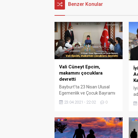
Benzer Konular
Vali Cüneyt Epcim,
İy
makamını çocuklara
Ad
devretti
Ka
Bayburt’ta 23 Nisan Ulusal
İy
Egemenlik ve Çocuk Bayramı
ad
etkinlikleri kapsamında Vali
İt
23.04.2021 - 22:02
0
Cüneyt Epcim, makamını
Ka
öğrencilere devretti. Türkiye
gi
Büyük Millet Meclisi
(TBMM)’nin açılışının 101. Yıl
dönümü ve Ulusal Egemenlik
ve Çocuk Bayramı Bayburt’ta