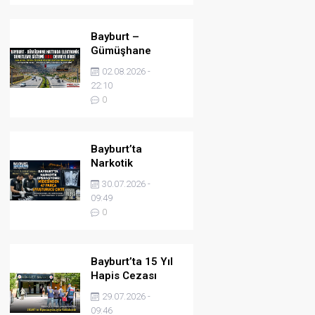
Bayburt –
Gümüşhane
Hattında
02.08.2026 -
Elektronik
22:10
Denetleme
0
Sistemi (EDS)
Devreye Girdi
Bayburt’ta
Narkotik
Operasyonu:
30.07.2026 -
Midesinden 47
09:49
Parça Uyuşturucu
0
Çıktı!
Bayburt’ta 15 Yıl
Hapis Cezası
Bulunan Şahıs
29.07.2026 -
JASAT’ın
09:46