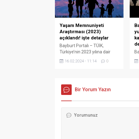
düzenlenen etkinliklerle
kutlandı. Pandemi tedbirleri
nedeniyle etkinliklerin bir kısmı
çevrimiçi yapıldı. 23 Nisan
Yaşam Memnuniyeti
Ba
kutlamalarının geleneksel
Araştırması (2023)
yu
etkinliği tedbirler eşliğinde...
açıklandı! işte detaylar
ka
de
Bayburt Portalı – TÜİK,
Türkiye’nin 2023 yılına dair
Ba
Yaşam Memnuniyeti
dı
16.02.2024 - 11:14
0
Araştırması’nı açıkladı. İşte
ed
detaylar… Türkiye’nin %52,7’si
aç
mutlu Yaşam memnuniyeti
Ba
araştırması sonuçlarına göre,
İş
mutlu olduğunu beyan eden
Bir Yorum Yazın
Tü
18 ve üzeri yaştaki bireylerin
et
oranı, 2022 yılında %49,7 iken
gö
2023 yılında 3,0 puan artarak
yı
%52,7 oldu. Mutsuz olduğunu
%3
beyan eden bireylerin oranı
ki
ise...