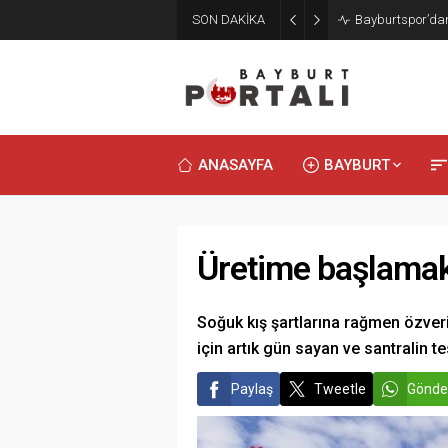
SON DAKİKA
Bayburt’ta Minik
ANASAYFA
BAYBURT
Üretime başlamak 
Soğuk kış şartlarına rağmen özver
için artık gün sayan ve santralin t
Paylaş
Tweetle
Gönde