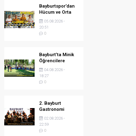
Bayburtspor’dan
Hücum ve Orta
Sahaya İki Önemli
05.08.2026 -
Takviye
20:51
0
Bayburt’ta Minik
Öğrencilere
Jandarma
04.08.2026 -
Mesleği Tanıtıldı
18:27
0
2. Bayburt
Gastronomi
Festivali BAYDER
02.08.2026 -
Müzik Korosu
22:59
Konseriyle Final
0
Yaptı