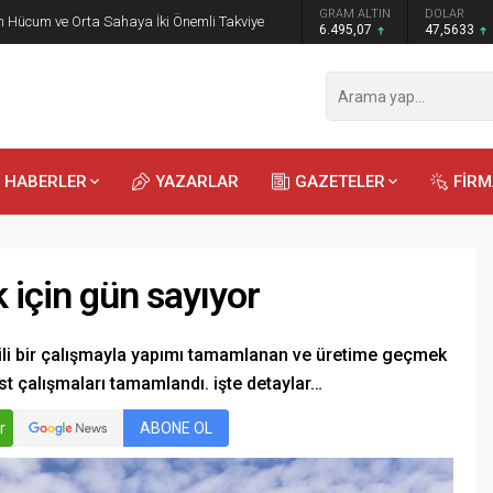
GRAM ALTIN
DOLAR
EURO
 Öğrencilere Jandarma Mesleği Tanıtıldı
6.495,07
47,5633
54,9784
HABERLER
YAZARLAR
GAZETELER
FİR
için gün sayıyor
ili bir çalışmayla yapımı tamamlanan ve üretime geçmek
est çalışmaları tamamlandı. işte detaylar…
Recep
Kayalı
29.04.2026 - 12:23
r
ABONE OL
Duyularla mı, Duygularla mı