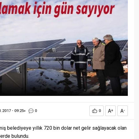
Öğreniriz?
Öğrenme, istisnasız tüm
toplumların gelişiminde ve
değişiminde geniş yer etmiş
hayati öneme sahip bir olgu
olarak tarih boyunca konu olmuş
temel bir insan işlevidir. Öğrenme
eğitim bilimcilerce kişinin çevresi
ile etkileşimi sonucunda meydana
gelen kalıcı izli bilişsel, duyuşsal
ve davranışsal...
A
A
1.2017 - 09:25
0
0
+
-
 belediyeye yıllık 720 bin dolar net gelir sağlayacak olan
lerde bulundu.