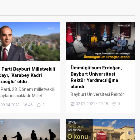
Ümmügülsüm Erdoğan,
i Parti Bayburt Milletvekili
Bayburt Üniversitesi
ayı, ‘Karabey Kadri
Rektör Yardımcılığına
raoğlu’ oldu
atandı
i Parti, 28. Dönem milletvekili
Bayburt Üniversitesi Rektör
aylarını açıkladı. Millet
Yardımcılığına atanan Prof. Dr.
tifakı, Bayburt'ta seçime
02.07.2021 - 20:18
0
09.04.2023 - 16:46
2
Ümmügülsüm Erdoğan,
rabey Kadri Karaoğlu ile
düzenlenen tören ile görevine
recek.
başladı. Programda konuşan
Bayburt Üniversitesi Rektörü
Prof. Dr. Mutlu Türkmen,
Bayburt Üniversitesinde ilk