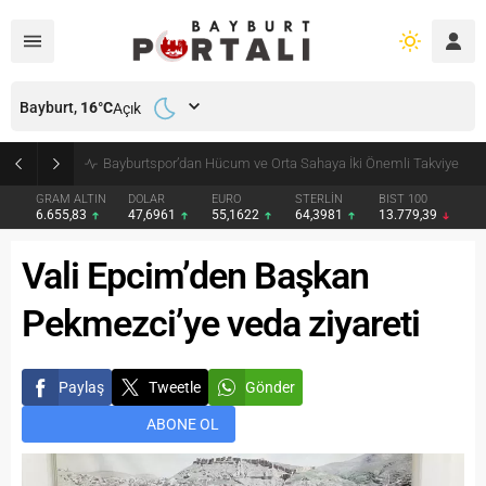
Bayburt,
16
°C
Açık
Bayburt’ta Minik Öğrencilere Jandarma Mesleği Tanıtıldı
GRAM ALTIN
DOLAR
EURO
STERLİN
BIST 100
6.655,83
47,6961
55,1622
64,3981
13.779,39
Vali Epcim’den Başkan
Pekmezci’ye veda ziyareti
Paylaş
Tweetle
Gönder
ABONE OL