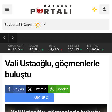
Bayburt,
31
°C
Açık
Bayburt’ta Minik Öğrencilere Jandarma Mesleği Tanıtıldı
GRAM ALTIN
DOLAR
EURO
STERLİN
BIST 100
6.587,65
47,7040
54,9979
64,1883
13.866,67
Vali Ustaoğlu, göçmenlerle
buluştu
Paylaş
Tweetle
Gönder
ABONE OL