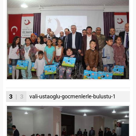
3
| 3
vali-ustaoglu-gocmenlerle-bulustu-1