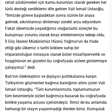
rahat sürdürmeleri için kamu kurumları olarak gereken her
türlü desteği verdiklerini dile getiren Vali İsmail Ustaoğlu,
“İlimizde göreve başladıktan sonra sizinle bir araya
gelmek, sıkıntılarınızı dinlemeyi sürekli arzu ediyordum.
Fakat ülkemizde yaşadığımız olağanüstü süreçler bu
buluşmayı zorunlu olarak biraz ertelememize sebep oldu.
İl Göç İdaresi Müdürümüz Hüsnü Yağmur’un da ifade
ettiği gibi ülkemiz o tarihi köklere sahip bir
imparatorluğun mirasçısı olarak bizler misafirperverlik ve
hoşgörünün en güzelini bu coğrafyada sizlere göstermeye
çalışıyoruz.” dedi.
Batı’nın ötekileştirici ve dışlayıcı politikalarına karşın
Türkiye’nin göçmenleri bağrına bastığının altını çizen Vali
İsmail Ustaoğlu, “Tüm kurumlarımızla, toplumumuzun
tüm kesimleriyle sizleri bağrımıza basarak bu coğrafyada
birlikte yaşama arzusu içerisindeyiz. İlimiz de bu anlamda
herhangi bir olayın yaşanmadığı illerden birisi. Komşuluk