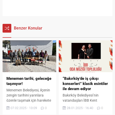
Benzer Konular
Menemen tarihi, geleceğe
“Bakırköy’de iş çıkışı
taşınıyor!
konserleri” klasik esintiler
ile devam ediyor
Menemen Belediyesi, ilçenin
zengin tarihini yarınlara
Bakırköy Belediyesi’nin
özenle taşımak için harekete
vatandaşları İBB Kent
geçti. Asırlık
Orkestraları ile bir araya
07.02.2025 - 13:09
0
28.01.2025 - 16:40
0
enstrümanlardan tel kırma
getirdiği “Bakırköy’de İş Çıkışı