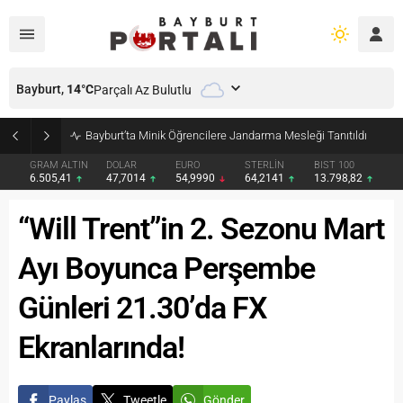
Bayburt,
14
°C
Parçalı Az Bulutlu
Bayburt’ta Minik Öğrencilere Jandarma Mesleği Tanıtıldı
GRAM ALTIN
DOLAR
EURO
STERLİN
BIST 100
6.505,41
47,7014
54,9990
64,2141
13.798,82
“Will Trent”in 2. Sezonu Mart
Ayı Boyunca Perşembe
Günleri 21.30’da FX
Ekranlarında!
Paylaş
Tweetle
Gönder