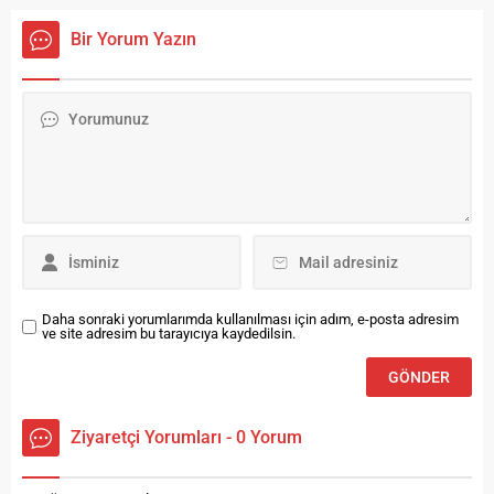
Kütüphanesine akşam
merkeze bağlı Mutlu
ziyaretinde bulunarak
Bir Yorum Yazın
köyünde Mutlu İlkokulu
öğrencilerle hasbihal etti.
öğrencilerini çeşitli
Coşkun, akşam ziyaretleri
gösterilerle sevindirdi. İl
kapsamında ilk olarak Sultan
Jandarma Komutanlığı
Fahriye Kız Öğrenci
Çocuk Kısım Amirliği
Yurdu’nda kalan öğrencilerle
personelleri tarafından
bir araya gelerek keyifli bir
çocuklara yönelik
sohbet gerçekleştirdi.
gerçekleştirilen gösterilerde
Öğrencilerle yakından
yüz boyama, kukla, palyaço
ilgilenen Coşkun ve eşi,...
gösterisi ve Jandarma
köpeği ‘Özne’ tarafından
gösteri...
Daha sonraki yorumlarımda kullanılması için adım, e-posta adresim
ve site adresim bu tarayıcıya kaydedilsin.
Ziyaretçi Yorumları - 0 Yorum