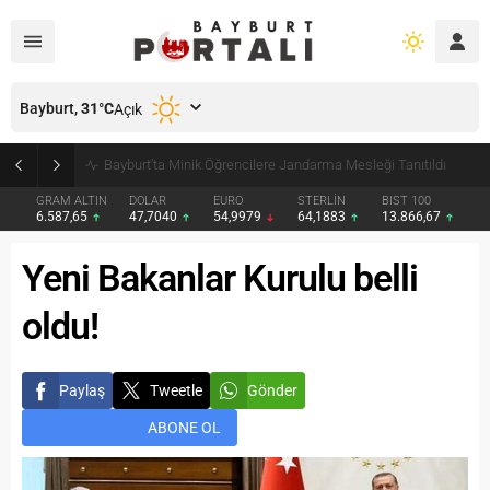
Bayburt,
31
°C
Açık
Bayburt’ta Minik Öğrencilere Jandarma Mesleği Tanıtıldı
GRAM ALTIN
DOLAR
EURO
STERLİN
BIST 100
6.587,65
47,7040
54,9979
64,1883
13.866,67
Yeni Bakanlar Kurulu belli
oldu!
Paylaş
Tweetle
Gönder
ABONE OL