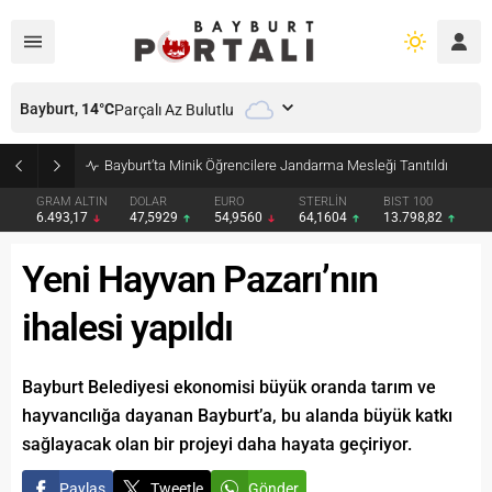
Bayburt,
14
°C
Parçalı Az Bulutlu
Bayburt’ta Minik Öğrencilere Jandarma Mesleği Tanıtıldı
GRAM ALTIN
DOLAR
EURO
STERLİN
BIST 100
6.493,17
47,5929
54,9560
64,1604
13.798,82
Yeni Hayvan Pazarı’nın
ihalesi yapıldı
Bayburt Belediyesi ekonomisi büyük oranda tarım ve
hayvancılığa dayanan Bayburt’a, bu alanda büyük katkı
sağlayacak olan bir projeyi daha hayata geçiriyor.
Paylaş
Tweetle
Gönder