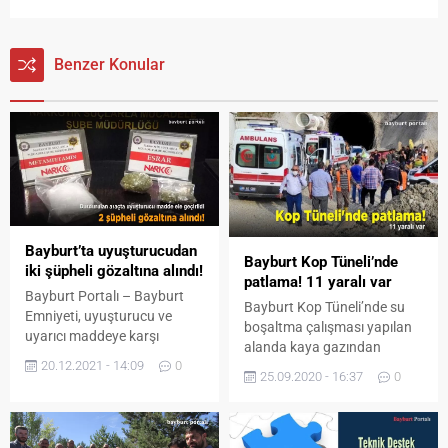
Benzer Konular
Bayburt’ta uyuşturucudan
Bayburt Kop Tüneli’nde
iki şüpheli gözaltına alındı!
patlama! 11 yaralı var
Bayburt Portalı – Bayburt
Bayburt Kop Tüneli’nde su
Emniyeti, uyuşturucu ve
boşaltma çalışması yapılan
uyarıcı maddeye karşı
alanda kaya gazından
mücadelesini hız kesmeden
20.12.2021 - 14:09
0
kaynaklı patlama meydana
sürdürüyor. Bayburt Emniyet
25.09.2020 - 16:37
0
geldi. Patlamada 2’si ağır
Müdürlüğü ekipleri, Trabzon
olmak üzere 11 yaralı yaralı
yolu üzerinde durdurdukları
var. Yaralılar, Bayburt Devlet
araçta esrar ve
Hastanesi’nde tedavi altına