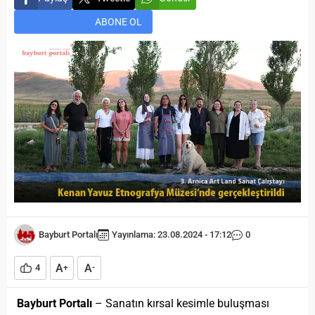
ABONE OL
Bayburt Portalı
Yayınlama: 23.08.2024 - 17:12
0
A
A
4
+
-
Bayburt Portalı
– Sanatın kırsal kesimle buluşması