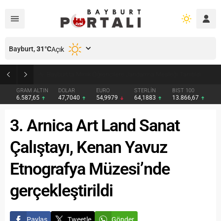
Bayburt,
31
°C
Açık
Bayburt’ta Minik Öğrencilere Jandarma Mesleği Tanıtıldı
GRAM ALTIN
DOLAR
EURO
STERLİN
BIST 100
6.587,65
47,7040
54,9979
64,1883
13.866,67
3. Arnica Art Land Sanat
Çalıştayı, Kenan Yavuz
Etnografya Müzesi’nde
gerçekleştirildi
Paylaş
Tweetle
Gönder