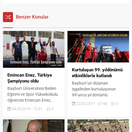
Benzer Konular
Kurtuluşun 99. yıldönümü
Emincan Enez, Türkiye
etkinliklerle kutlandı
Şampiyonu oldu
Bayburt’un düşman
Bayburt Üniversitesi Beden
işgalinden kurtuluşunun
Eğitimi ve Spor Yüksekokulu
99’uncu yıl dönümü
öğrencisi Emincan Enez,
düzenlenen bir dizi etkinlikle
22.02.2017 - 07:44
0
Üniversiteler Arası B
kutlandı.
04.05.2019 - 12:31
0
Klasman Serbest Güreş
Türkiye Şampiyonası 89
Kilogram kategorisinde
şampiyonluk elde etti.