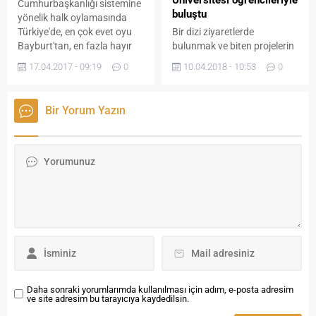
Türkmenli, Fen İşleri Müdürü
Cumhurbaşkanlığı sistemine
buluştu
Kasım Çeker, Muhtarlık İşleri
yönelik halk oylamasında
Müdürü Fuat Güzen, İmar...
Türkiye'de, en çok evet oyu
Bir dizi ziyaretlerde
Bayburt'tan, en fazla hayır
bulunmak ve biten projelerin
oyu ise Tunceli'den çıktı.
açılışını yapmak için
17.04.2017 - 09:19
0
10.04.2018 - 10:53
0
Bayburt’a gelen Maliye
Bakanı Sayın Naci Ağbal,
Bayburt Üniversitesi
Bir Yorum Yazın
öğrencileri tarafından
çıkarılan ‘Mürekkep Lekesi’
dergisinin yayın ekibi ile
röportaj gerçekleştirdi.
Röportaj sonrası alandaki
öğrencilerin sorularını
yanıtlayan Sayın Ağbal, kitap
okuma ve proje üretme
konusunda tavsiyeler verdi.
Dede Korkut Kampüsü’nde
açık...
Daha sonraki yorumlarımda kullanılması için adım, e-posta adresim
ve site adresim bu tarayıcıya kaydedilsin.