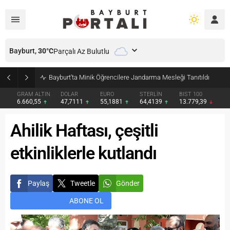
Bayburt,
30
°C
Parçalı Az Bulutlu
Bayburt’ta Minik Öğrencilere Jandarma Mesleği Tanıtıldı
GRAM ALTIN
DOLAR
EURO
STERLİN
BIST 100
6.660,55
47,7111
55,1881
64,4139
13.779,39
Ahilik Haftası, çeşitli
etkinliklerle kutlandı
Paylaş
Tweetle
Gönder
ABONE OL