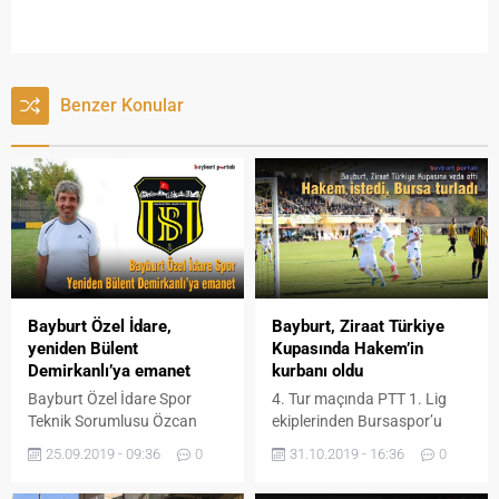
Benzer Konular
Bayburt Özel İdare,
Bayburt, Ziraat Türkiye
yeniden Bülent
Kupasında Hakem’in
Demirkanlı’ya emanet
kurbanı oldu
Bayburt Özel İdare Spor
4. Tur maçında PTT 1. Lig
Teknik Sorumlusu Özcan
ekiplerinden Bursaspor’u
Kızıltan, ligin ilk dört
ağırlayan Bayburt Özel
25.09.2019 - 09:36
0
31.10.2019 - 16:36
0
haftasında alınan kötü
İdarespor, iyi oynadığı ve öne
sonuçların kendisine ve
geçtiği maçta hakem