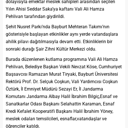
dolayısıyla emektar meslek sahipleri arasından seçilen
Yılın Ahisi Seddar Saka’ya kaftanı Vali Ali Hamza
Pehlivan tarafından giydirildi.
Şehit Nusret Parkı’nda Bayburt Mehteran Takımı’nın
gösterisiyle başlayan etkinlikler aynı yerde vatandaşlara
ahilik pilavı dağıtılmasıyla devam etti. Etkinliklerin bir
sonraki durağı Şair Zihni Kültür Merkezi oldu.
Burada düzenlenen kutlama programına Vali Ali Hamza
Pehlivan, Belediye Başkan Vekili Nevzat Köse, Cumhuriyet
Başsavcısı Ramazan Murat Tiryaki, Bayburt Üniversitesi
Rektörü Prof. Dr. Selçuk Coşkun, Vali Yardımcısı Coşkun
Öztürk, İl Emniyet Müdürü Sezayi Er, İl Jandarma
Komutanı Jandarma Albay Halil İbrahim Bilgiç,Esnaf ve
Sanatkarlar Odası Başkanı Selahattin Karaman, Esnaf
Kredi Kefalet Kooperatifi Başkanı Halil İbrahim Yöney,
meslek odaları temsilcileri, esnaflar,vatandaşlar ve
öğrenciler katıldı.