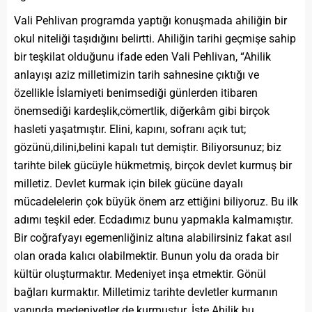
Vali Pehlivan programda yaptığı konuşmada ahiliğin bir
okul niteliği taşıdığını belirtti. Ahiliğin tarihi geçmişe sahip
bir teşkilat olduğunu ifade eden Vali Pehlivan, “Ahilik
anlayışı aziz milletimizin tarih sahnesine çıktığı ve
özellikle İslamiyeti benimsediği günlerden itibaren
önemsediği kardeşlik,cömertlik, diğerkâm gibi birçok
hasleti yaşatmıştır. Elini, kapını, sofranı açık tut;
gözünü,dilini,belini kapalı tut demiştir. Biliyorsunuz; biz
tarihte bilek gücüyle hükmetmiş, birçok devlet kurmuş bir
milletiz. Devlet kurmak için bilek gücüne dayalı
mücadelelerin çok büyük önem arz ettiğini biliyoruz. Bu ilk
adımı teşkil eder. Ecdadımız bunu yapmakla kalmamıştır.
Bir coğrafyayı egemenliğiniz altına alabilirsiniz fakat asıl
olan orada kalıcı olabilmektir. Bunun yolu da orada bir
kültür oluşturmaktır. Medeniyet inşa etmektir. Gönül
bağları kurmaktır. Milletimiz tarihte devletler kurmanın
yanında medeniyetler de kurmuştur. İşte Ahilik bu