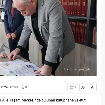
Öğreniriz?
Öğrenme, istisnasız tüm
toplumların gelişiminde ve
değişiminde geniş yer etmiş
hayati öneme sahip bir olgu
olarak tarih boyunca konu olmuş
temel bir insan işlevidir.
Öğrenme eğitim bilimcilerce
kişinin çevresi ile etkileşimi
sonucunda meydana gelen kalıcı
izli bilişsel, duyuşsal ve
davranışsal...
A
A
.2024 - 20:08
0
2
+
-
i Aile Yaşam Merkezinde bulunan kütüphane ve etüt