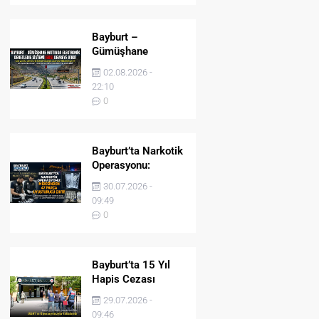
Bayburt –
Gümüşhane
Hattında Elektronik
02.08.2026 -
Denetleme Sistemi
22:10
(EDS) Devreye Girdi
0
Bayburt’ta Narkotik
Operasyonu:
Midesinden 47
30.07.2026 -
Parça Uyuşturucu
09:49
Çıktı!
0
Bayburt’ta 15 Yıl
Hapis Cezası
Bulunan Şahıs
29.07.2026 -
JASAT’ın
09:46