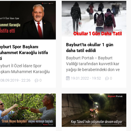
Bayburt’ta okullar 1 gün
yburt Spor Başkanı
daha tatil edildi
uhammet Karaoğlu istifa
Bayburt Portalı – Bayburt
ti
Valiliği tarafından kuvvetli kar
yburt İl Özel İdare Spor
yağışı ile beraberindeki don ve
şkanı Muhammet Karaoğlu
buzlanma nedeniyle eğitime bir
revinden istifa ettiğini
19.01.2022 - 19:52
0
08.09.2019 - 22:26
0
gün daha ara verildi. Bayburt
ıkladı. Karaoğlu, sosyal
Valiliği tarafından yapılan
dya hesabından “Bize
açıklama şöyle: İlimiz genelinde
rilen vazife bu kadardı. Tevdi
dün akşamdan itibaren etkisini
ilen görevimizi yerine
sürdüren kuvvetli kar yağışı ile
tirmenin huzuru ile ayrılıyor
beraberindeki don ve
kımımıza başarılar
buzlanma nedeniyle
liyorum.” paylaşımı ile şu
19.01.2022 Çarşamba gününü
ıklamaya yer verdi: “2018-
kapsayan eğitim öğretim
019 sezonunda BAYBURT