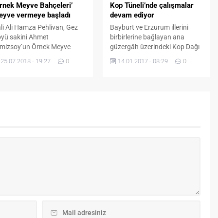
faaliyetlerine...
Kop Tüneli’nde çalışmalar
rnek Meyve Bahçeleri’
el İdare spor kulübüne AN
devam ediyor
eyve vermeye başladı
ntrum şirketi adı altında...
Bayburt ve Erzurum illerini
li Ali Hamza Pehlivan, Gez
birbirlerine bağlayan ana
yü sakini Ahmet
güzergâh üzerindeki Kop Dağı
mizsoy’un Örnek Meyve
Geçidi’nde Kop Tüneli
hçeleri projesi destekleriyle
14.01.2017 - 08:29
0
25.07.2018 - 19:27
0
çalışmaları devam ediyor. işte
rduğu kiraz ve vişne
detaylar...
hçelerinde incelemelerde
lundu. Merkez’e bağlı Gez
yü’nde 90 dönüm arazisi
erine diktiği vişne ve kiraz
açlarıyla meyve üretimine
şlayan Ahmet Temizsoy’u
yaret eden Vali Pehlivan
hçelerin sahibi Temizsoy ve
 Tarım ve...