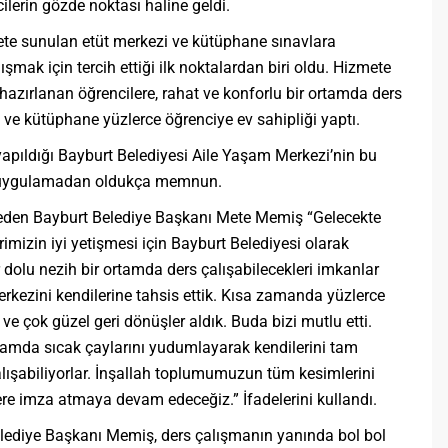
lerin gözde noktası haline geldi.
ete sunulan etüt merkezi ve kütüphane sınavlara
şmak için tercih ettiği ilk noktalardan biri oldu. Hizmete
hazırlanan öğrencilere, rahat ve konforlu bir ortamda ders
ve kütüphane yüzlerce öğrenciye ev sahipliği yaptı.
yapıldığı Bayburt Belediyesi Aile Yaşam Merkezi’nin bu
r uygulamadan oldukça memnun.
t eden Bayburt Belediye Başkanı Mete Memiş “Gelecekte
mizin iyi yetişmesi için Bayburt Belediyesi olarak
 dolu nezih bir ortamda ders çalışabilecekleri imkanlar
kezini kendilerine tahsis ettik. Kısa zamanda yüzlerce
e çok güzel geri dönüşler aldık. Buda bizi mutlu etti.
rtamda sıcak çaylarını yudumlayarak kendilerini tam
lışabiliyorlar. İnşallah toplumumuzun tüm kesimlerini
e imza atmaya devam edeceğiz.” İfadelerini kullandı.
elediye Başkanı Memiş, ders çalışmanın yanında bol bol