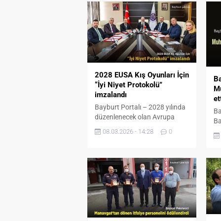
2028 EUSA Kış Oyunları İçin
Ba
“İyi Niyet Protokolü”
M
imzalandı
et
Bayburt Portalı – 2028 yılında
Ba
düzenlenecek olan Avrupa
Ba
Üniversiteler Kış Oyunları
gö
08.03.2026 - 14:28
0
(EUSA Winter Games) adaylık
aç
süreci kapsamında,
me
Erzurum’un ev sahipliği
ve
hedefine güç katacak stratejik
ed
bir “İyi Niyet Protokolü”
ge
imzalandı. Bölgedeki lokomotif
ta
üniversiteler, yerel yönetimler
di
ve spor federasyonlarının bir
aç
araya geldiği törenle, dev
2