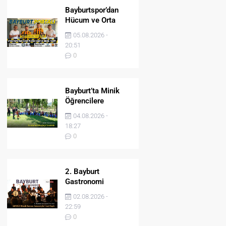
Bayburtspor’dan
Hücum ve Orta
Sahaya İki Önemli
05.08.2026 -
Takviye
20:51
0
Bayburt’ta Minik
Öğrencilere
Jandarma Mesleği
04.08.2026 -
Tanıtıldı
18:27
0
2. Bayburt
Gastronomi
Festivali BAYDER
02.08.2026 -
Müzik Korosu
22:59
Konseriyle Final
0
Yaptı