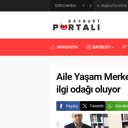
SON DAKİKA
Bayburt’ta Minik
ANASAYFA
BAYBURT
Aile Yaşam Merke
ilgi odağı oluyor
Paylaş
Tweetle
Gönde