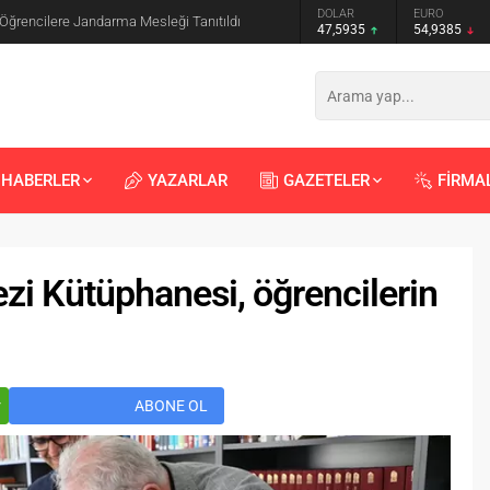
GRAM ALTIN
DOLAR
EURO
 Öğrencilere Jandarma Mesleği Tanıtıldı
6.465,12
47,5935
54,9385
HABERLER
YAZARLAR
GAZETELER
FİRMA
zi Kütüphanesi, öğrencilerin
Recep
Kayalı
29.04.2026 - 12:23
r
ABONE OL
Duyularla mı, Duygularla mı