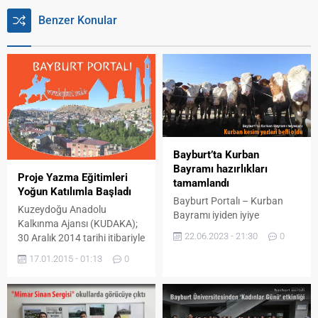
Benzer Konular
Bayburt’ta Kurban
Bayramı hazırlıkları
Proje Yazma Eğitimleri
tamamlandı
Yoğun Katılımla Başladı
Bayburt Portalı – Kurban
Kuzeydoğu Anadolu
Bayramı iyiden iyiye
Kalkınma Ajansı (KUDAKA);
yaklaşırken Bayburt
22.06.2023 - 21:30
0
30 Aralık 2014 tarihi itibariyle
Belediyesi Tarım Yerleşkesi
uygulamaya konulan İktisadî
Hayvan Satış Pazarı’nda
17.01.2015 - 01:13
0
Kalkınma Mali Destek
bayram heyecanı yaşanıyor.
Programı ve Yerel
Bayburt’taki tek kurbanlık
Kapasitenin Arttırılması Mali
satış yeri olan Bayburt
Destek Programı
Belediyesi Tarım Yerleşkesi