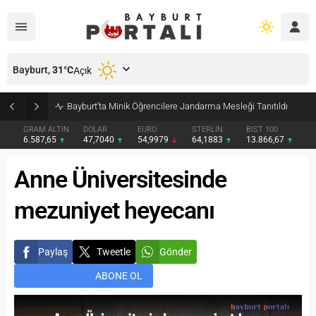
Bayburt,
31
°C
Açık
Bayburt’ta Minik Öğrencilere Jandarma Mesleği Tanıtıldı
GRAM ALTIN
DOLAR
EURO
STERLİN
BIST 100
6.587,65
47,7040
54,9979
64,1883
13.866,67
Anne Üniversitesinde
mezuniyet heyecanı
Paylaş
Tweetle
Gönder
ABONE OL