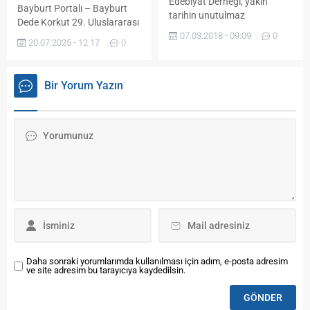
Edebiyat Derneği, yakın
Bayburt Portalı – Bayburt
tarihin unutulmaz
Dede Korkut 29. Uluslararası
acılarından Hocalı
07.03.2018 - 09:09
0
Kültür ve Sanat Şölenleri tüm
Katliamı’nın şehitlerini andı.
20.07.2025 - 12:17
0
hızıyla devam ederken
BAYDER’de her hafta
şölenlerin ikinci günü dil
gerçekleşen kültür
sultanları aşıkların adlarına
sohbetlerinin konusu bu yıl
Bir Yorum Yazın
yakışır performanslarıyla
26. yılını geride bırakan
sona erdi. Saray Bahçesi
Hocalı Katliamı oldu.
Kent Meydanında
Programa Hocalı
gerçekleştirilen konserde ilk
Katliamı’nda hayatını
olarak yerel ozanlar sahne
kaybeden şehidin kızı
aldı. Ozanlar kaleme
Aksana Amirova da katıldı.
kendilerinin aldıkları şiirlerini
Bayburt Üniversitesi İİBF
okuyup bestelerini
İşletme Bölümü öğrencisi
seslendirerek dinleyenlerin
Azerbaycanlı Elgiz
beğenisine sundular.
Mütellimov’un görseller...
Performansları...
Daha sonraki yorumlarımda kullanılması için adım, e-posta adresim
ve site adresim bu tarayıcıya kaydedilsin.