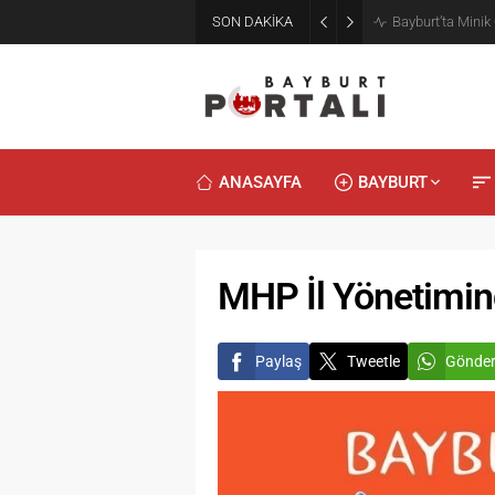
SON DAKİKA
Bayburt’ta Minik
ANASAYFA
BAYBURT
MHP İl Yönetimin
Paylaş
Tweetle
Gönde