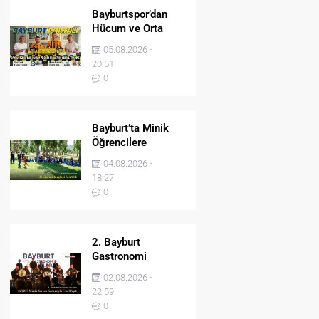
Bayburtspor’dan
Hücum ve Orta
Sahaya İki Önemli
05.08.2026 -
Takviye
20:51
0
Bayburt’ta Minik
Öğrencilere
Jandarma Mesleği
04.08.2026 -
Tanıtıldı
18:27
0
2. Bayburt
Gastronomi
Festivali BAYDER
02.08.2026 -
Müzik Korosu
22:59
Konseriyle Final
0
Yaptı