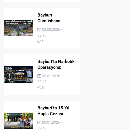
Bayburt –
Gümüşhane
Hattında Elektronik
02.08.2026 -
Denetleme Sistemi
22:10
(EDS) Devreye Girdi
0
Bayburt’ta Narkotik
Operasyonu:
Midesinden 47
30.07.2026 -
Parça Uyuşturucu
09:49
Çıktı!
0
Bayburt’ta 15 Yıl
Hapis Cezası
Bulunan Şahıs
29.07.2026 -
JASAT’ın
09:46