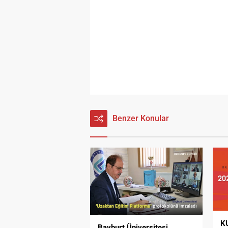
Benzer Konular
KU
Bayburt Üniversitesi,