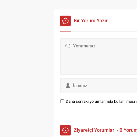
Me
sağlanır? En kaba, en klişe
ka
cevap eğitimle tabi ki…Bundan
İS
mütevellit ülkemizdeki eğitime
Bir Yorum Yazın
gı
bir göz atalım. Ülke olarak
ka
2005-2006 eğitim- öğretim yılı
Be
itibari...
ol
il
sa
Daha sonraki yorumlarımda kullanılması iç
Ziyaretçi Yorumları - 0 Yoru