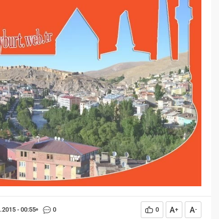
Öğreniriz?
Öğrenme, istisnasız tüm
toplumların gelişiminde ve
değişiminde geniş yer etmiş
hayati öneme sahip bir olgu
olarak tarih boyunca konu olmuş
temel bir insan işlevidir.
Öğrenme eğitim bilimcilerce
kişinin çevresi ile etkileşimi
sonucunda meydana gelen kalıcı
izli bilişsel, duyuşsal ve
davranışsal...
A
A
.2015 - 00:55
0
0
+
-