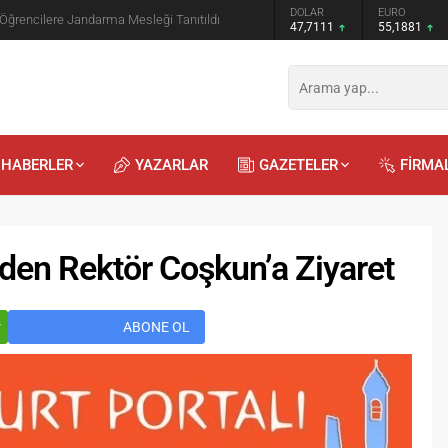
GRAM ALTIN
DOLAR
EURO
 Öğrencilere Jandarma Mesleği Tanıtıldı
6.660,55
47,7111
55,1881
HABERLER
YAZARLAR
GAZETELER
FİRMA
den Rektör Coşkun’a Ziyaret
r
ABONE OL
Recep
Kayalı
29.04.2026 - 12:23
Duyularla mı, Duygularla mı