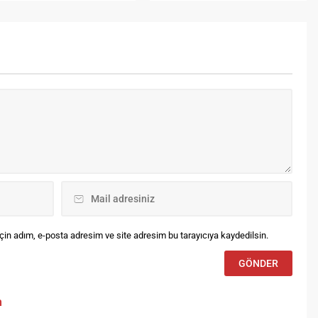
kimliğine büyük katkılar sunan
zbahanesi’nin hizmet
Bayburt Üniversitesi,
litesi tescillendi. İSO 9001 ve
yayınlarına yeni bir kitap daha
O 22000 kalite belgeleri ile
ekledi. ‘Bayburt’taki Türbe ve
da güvenliği ve hizmet
Ziyaret Yerleri’ adlı eser
litesi tescillenen Bayburt
Bayburt Üniversitesi yayınları
lediyesi Mezbahanesi sahip
arasındaki yerini aldı. Bayburt
duğu helal kesim sertifikası
Üniversitesi İnsan ve Toplum
e de bölgede bu sertifikaya
Bilimleri Fakültesi...
hip olan ilk mezbahane...
in adım, e-posta adresim ve site adresim bu tarayıcıya kaydedilsin.
m