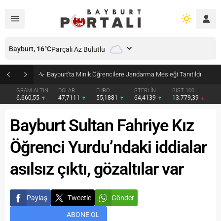
Bayburt,
16
°C
Parçalı Az Bulutlu
Bayburt’ta Minik Öğrencilere Jandarma Mesleği Tanıtıldı
GRAM ALTIN
DOLAR
EURO
STERLİN
BIST 100
6.660,55
47,7111
55,1881
64,4139
13.779,39
Bayburt Sultan Fahriye Kız
Öğrenci Yurdu’ndaki iddialar
asılsız çıktı, gözaltılar var
Paylaş
Tweetle
Gönder
ABONE OL