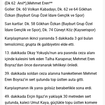
(Dk 62 Anıl*),Mehmet Eren**
Goller: Dk. 60 Volkan Kabadayı, Dk. 62 ve 64 Gökhan
Özkan (Bayburt Grup Özel İdare Gençlik ve Spor)
Sarı kartlar: Dk. 58 Gökhan Özkan (Bayburt Grup Özel
İdare Gençlik ve Spor), Dk. 74 Cüneyt Köz (Kayserispor)
Karşılaşmanın ikinci yarısında 5 dakikada 3 gol bulan
temsilcimiz, grupta ilk galibiyetini elde etti.
13. dakikada Okay Yokuşlu’nun ara pasında ceza alanı
içinde kalesini terk eden Talha Karapınar, Mehmet Eren
Boyraz’dan önce davranarak tehlikeyi önledi.
39. dakikada soldan ceza alanına hareketlenen Mehmet
Eren Boyraz’ın sert şutunda top üstten auta gitti.
Karşılaşmanın ilk yarısı golsüz beraberlikle sona erdi.
49. dakikada Erçin Ilgaz’ın yaklaşık 30 metreden sert
şutunda, kaleci Umut Kaya, güçlükle topu üstten kornere