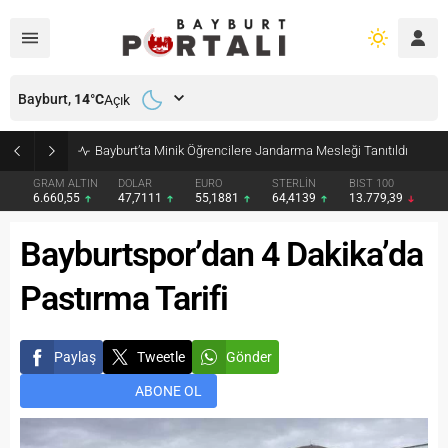
Bayburt,
14
°C
Açık
Bayburt’ta Minik Öğrencilere Jandarma Mesleği Tanıtıldı
GRAM ALTIN
DOLAR
EURO
STERLİN
BIST 100
6.660,55
47,7111
55,1881
64,4139
13.779,39
Bayburtspor’dan 4 Dakika’da
Pastırma Tarifi
Paylaş
Tweetle
Gönder
ABONE OL