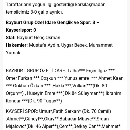
Taraftarların yoğun ilgi gösterdiği karşılaşmadan
temsilcimiz 3-0 galip ayrıldı.
Bayburt Grup Özel İdare Gençlik ve Spor: 3 –
Kayserispor: 0
Stat:
Bayburt Genç Osman
Hakemler:
Mustafa Aydın, Uygar Bebek, Muhammet
Yumak
BAYBURT GRUP ÖZEL İDARE: Talha*** Erçin Ilgaz ***
Ömer Furkan *** Coşkun *** Yunus emre *** Ahmet Kaan
*** Gökhan Özkan *** ,Hakkı ***,Volkan***(Dk. 80
Orçun**) , Hüseyin Emre ***( Dk.84 Süleyman**) İbrahim
Kongur ***(Dk. 90 Tugay**)
KAYSERİ SPOR: Umut*,Fatih Serkan* (Dk. 70 Cemil)
,Ahmet**,Cüneyt**,Okay**,
Babacar Mbaye**,Srdan
Mıjalovıc*(Dk. 46 Alper**),Cem**,Berkay Can**,Mehmet*