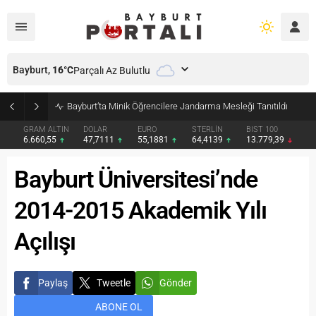
Bayburt,
16
°C
Parçalı Az Bulutlu
Bayburt’ta Minik Öğrencilere Jandarma Mesleği Tanıtıldı
GRAM ALTIN
DOLAR
EURO
STERLİN
BIST 100
6.660,55
47,7111
55,1881
64,4139
13.779,39
Bayburt Üniversitesi’nde
2014-2015 Akademik Yılı
Açılışı
Paylaş
Tweetle
Gönder
ABONE OL