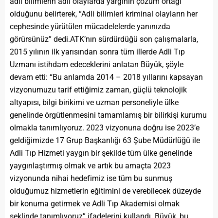
adli bilimlerin adli olaylarda yargının çözüm ortağı
olduğunu belirterek, “Adli bilimleri kriminal olayların her
cephesinde yürütülen mücadelelerde yanınızda
görürsünüz” dedi.ATK’nın sürdürdüğü son çalışmalarla,
2015 yılının ilk yarısından sonra tüm illerde Adli Tıp
Uzmanı istihdam edeceklerini anlatan Büyük, şöyle
devam etti: “Bu anlamda 2014 – 2018 yıllarını kapsayan
vizyonumuzu tarif ettiğimiz zaman, güçlü teknolojik
altyapısı, bilgi birikimi ve uzman personeliyle ülke
genelinde örgütlenmesini tamamlamış bir bilirkişi kurumu
olmakla tanımlıyoruz. 2023 vizyonuna doğru ise 2023’e
geldiğimizde 17 Grup Başkanlığı 63 Şube Müdürlüğü ile
Adli Tıp Hizmeti yaygın bir şekilde tüm ülke genelinde
yaygınlaştırmış olmak ve artık bu amaçta 2023
vizyonunda nihai hedefimiz ise tüm bu sunmuş
olduğumuz hizmetlerin eğitimini de verebilecek düzeyde
bir konuma getirmek ve Adli Tıp Akademisi olmak
şeklinde tanımlıyoruz” ifadelerini kullandı. Büyük, bu