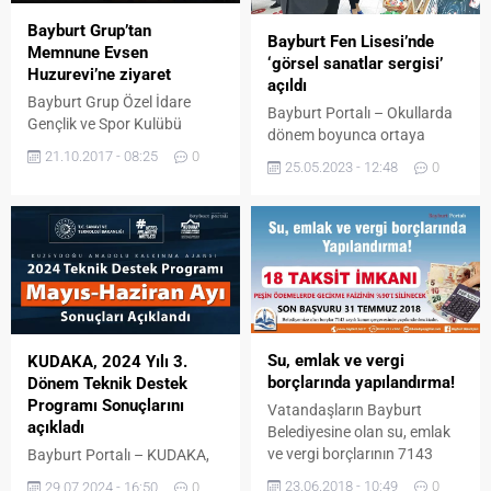
Bayburt Grup’tan
Bayburt Fen Lisesi’nde
Memnune Evsen
‘görsel sanatlar sergisi’
Huzurevi’ne ziyaret
açıldı
Bayburt Grup Özel İdare
Bayburt Portalı – Okullarda
Gençlik ve Spor Kulübü
dönem boyunca ortaya
oyuncuları, yönetim ve teknik
21.10.2017 - 08:25
0
konulan ürünler, sergilerdeki
heyeti, Memnune Evsen
25.05.2023 - 12:48
0
yerini alırken bu sergilere bir
Huzur evi Yaşlı Bakım ve
yenisi daha eklendi. Bayburt
Rehabilitasyon Merkezini
Fen Lisesinin düzenlediği
ziyaret etti.
görsel sanatlar sergisi; İl Milli
Eğitim Müdürü Rahmi Güney,
İl Milli Eğitim Müdürlüğü
yöneticileri, okul müdürleri,
öğretmenler ve öğrencilerin
katılımıyla açıldı. Açılış töreni
Su, emlak ve vergi
KUDAKA, 2024 Yılı 3.
sonrasında öğrencilerin
borçlarında yapılandırma!
Dönem Teknik Destek
elinde hayat bulan...
Programı Sonuçlarını
Vatandaşların Bayburt
açıkladı
Belediyesine olan su, emlak
ve vergi borçlarının 7143
Bayburt Portalı – KUDAKA,
sayılı alacakların yeniden
2024 Yılı Teknik Destek
23.06.2018 - 10:49
0
29.07.2024 - 16:50
0