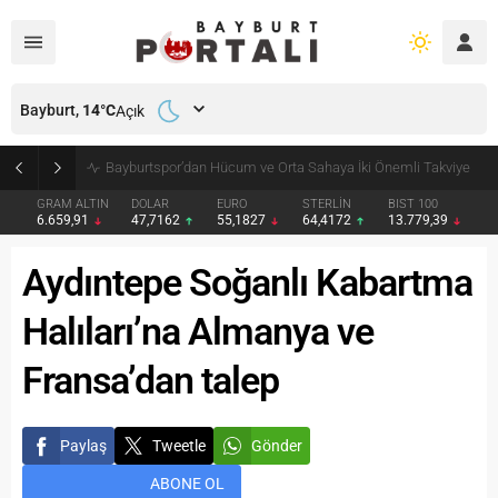
Bayburt,
14
°C
Açık
Bayburt’ta Minik Öğrencilere Jandarma Mesleği Tanıtıldı
GRAM ALTIN
DOLAR
EURO
STERLİN
BIST 100
6.659,91
47,7162
55,1827
64,4172
13.779,39
Aydıntepe Soğanlı Kabartma
Halıları’na Almanya ve
Fransa’dan talep
Paylaş
Tweetle
Gönder
ABONE OL