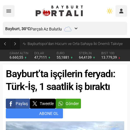
Bayburt,
30
°C
Parçalı Az Bulutlu
Bayburt’ta Minik Öğrencilere Jandarma Mesleği Tanıtıldı
GRAM ALTIN
DOLAR
EURO
STERLİN
BIST 100
6.660,55
47,7111
55,1881
64,4139
13.779,39
Bayburt’ta işçilerin feryadı:
Türk-İş, 1 saatlik iş bıraktı
Paylaş
Tweetle
Gönder
ABONE OL