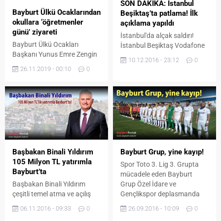
SON DAKİKA: İstanbul
Bayburt Ülkü Ocaklarından
Beşiktaş’ta patlama! İlk
okullara ‘öğretmenler
açıklama yapıldı
günü’ ziyareti
İstanbul'da alçak saldırı!
Bayburt Ülkü Ocakları
İstanbul Beşiktaş Vodafone
Başkanı Yunus Emre Zengin
Arena Stadyumu yakınında
10.12.2016 - 23:12
0
ve beraberindeki öğrenci
Beşiktaş-Bursaspor maçının
26.11.2019 - 00:10
0
temsilcileri 24 Kasım
ardından polis ekiplerine
Öğretmenler Günü
bombalı araçla saldırı
münasebetiyle tüm liseleri ve
düzenlendi. Kalleş saldırıda
Bayburt Üniversitesi’ni
patlama sesi İstanbul'un
ziyaret ederek öğretmenler
birçok semtinden duyuldu.
ile akademisyenlere karanfil
İçişleri Bakanı Süleyman
takdim etti. Ziyaretlerde tüm
Soylu İstanbul’daki patlama
öğretmenler ve
sonucu 20’ye yakın yaralı
Başbakan Binali Yıldırım
Bayburt Grup, yine kayıp!
akademisyenlerin
olduğunu ve iki ayrı patlama
105 Milyon TL yatırımla
Öğretmenler Gününü özel
olmuş olabileceğini belirtti.
Spor Toto 3. Lig 3. Grupta
Bayburt’ta
olarak kutlayan ve hasbihal
Yaralılar Şişli Etfal ve
mücadele eden Bayburt
eden Ocak Başkanı Zengin,
Gümüşsuyu'ndaki
Başbakan Binali Yıldırım
Grup Özel İdare ve
Ülkü Ocaklarının ilim ve
hastanelere...
çeşitli temel atma ve açılış
Gençlikspor deplasmanda
irfan...
gerçekleştirmek üzere
Van Büyükşehir Belediyespor
06.11.2016 - 09:33
0
26.09.2016 - 10:09
0
Bayburt’a geliyor. Bayburt’a
ile karşılaştı. İlk üç haftadır