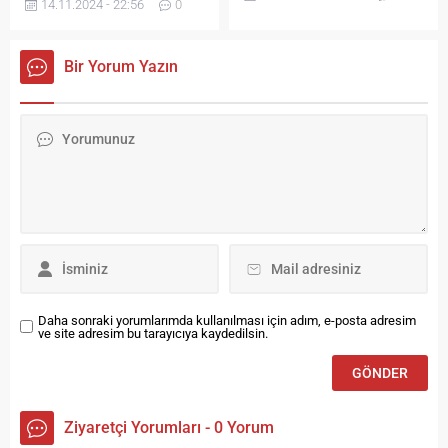
olağanüstü kongreye giden
14.11.2024 - 22:56
0
Belediye adına arayıp para
ve Bayburt Grup’un desteğini
isteyen veya ürün satmaya
çektiği 3. lig
çalışan kişilere kesinlikle
temsilcimiz Bayburt İl Özel
Bir Yorum Yazın
itibar edilmemesi gerektiği,
İdare Spor zorlu bir grupta
böyle bir durumla
yer aldı. Sarıyer Orhan Saka
karşılaşanların hemen polise
Amatör Evi’nde çekilen kura
başvurması istendi. Bayburt
sonucu 3. Grup’ta mücadele
Belediyesi tarafından yapılan
edecek takımlar şu...
uyarı şöyle:
DOLANDIRICILARIN BU
OYUNUNA KANMAYIN!
Telefonla arayıp
Belediyemizin kurumsal
kimliğini, Başkanımızın ve...
Daha sonraki yorumlarımda kullanılması için adım, e-posta adresim
ve site adresim bu tarayıcıya kaydedilsin.
Ziyaretçi Yorumları - 0 Yorum