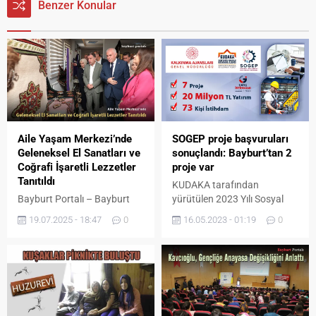
Benzer Konular
Aile Yaşam Merkezi’nde
SOGEP proje başvuruları
Geleneksel El Sanatları ve
sonuçlandı: Bayburt’tan 2
Coğrafi İşaretli Lezzetler
proje var
Tanıtıldı
KUDAKA tarafından
Bayburt Portalı – Bayburt
yürütülen 2023 Yılı Sosyal
Dede Korkut 29. Uluslararası
Gelişmeyi Destekleme
19.07.2025 - 18:47
0
16.05.2023 - 01:19
0
Kültür ve Sanat Şölenleri
Programı (SOGEP)
büyük bir coşkuyla devam
kapsamında sunulan proje
ediyor. Şölenlerin ikinci günü
başvurularının
programları Bayburt
değerlendirme süreci
Belediyesi Aile Yaşam
tamamlandı.
Merkezi tarafından
düzenlenen Yöresel