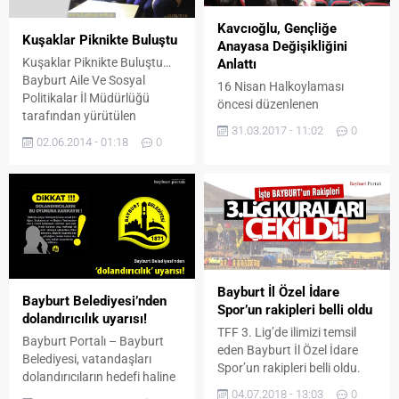
Dokumacılık Ürünleri ve El
Kavcıoğlu, Gençliğe
Sanatları Sergisi ile
Kuşaklar Piknikte Buluştu
Anayasa Değişikliğini
Bayburt’un lezzetleri dillere
Kuşaklar Piknikte Buluştu…
Anlattı
destan olan Coğrafi İşaretli
Bayburt Aile Ve Sosyal
Yemeklerinin tanıtımı ile
16 Nisan Halkoylaması
Politikalar İl Müdürlüğü
başladı. Program
öncesi düzenlenen
tarafından yürütülen
kapsamında ilk...
etkinliklerle, anayasa
31.03.2017 - 11:02
0
“Anılarla Yaşlanıyoruz Anı
değişikliğinin hangi
02.06.2014 - 01:18
0
Yaşıyoruz” Projesi
konularda neleri
Kapsamında Huzurevinde
değiştireceği vatandaşla
kalan yaşlılar için Pazar
paylaşılmaya devam ediyor.
günü Bayburt Kent
Ormanında piknik organize
edildi. Bayburt Memnune
EVSEN Huzurevi sakinlerine
yönelik gerçekleştiren
Bayburt İl Özel İdare
projenin son faaliyeti olarak
Bayburt Belediyesi’nden
Spor’un rakipleri belli oldu
hem kuşakları buluşması
dolandırıcılık uyarısı!
hem de yaşlıların piknikle
TFF 3. Lig’de ilimizi temsil
Bayburt Portalı – Bayburt
huzurevi ortamından...
eden Bayburt İl Özel İdare
Belediyesi, vatandaşları
Spor’un rakipleri belli oldu.
dolandırıcıların hedefi haline
Geçtiğimiz günlerde
04.07.2018 - 13:03
0
gelmeye karşı uyardı.