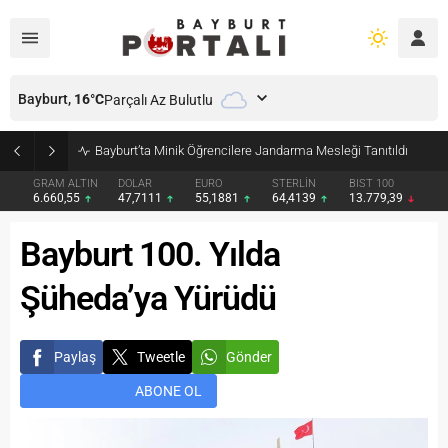
Bayburt,
16
°C
Parçalı Az Bulutlu
Bayburt’ta Minik Öğrencilere Jandarma Mesleği Tanıtıldı
GRAM ALTIN
DOLAR
EURO
STERLİN
BIST 100
6.660,55
47,7111
55,1881
64,4139
13.779,39
Bayburt 100. Yılda
Şüheda’ya Yürüdü
Paylaş
Tweetle
Gönder
ABONE OL