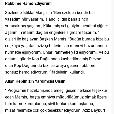
Rabbime Hamd Ediyorum
Sözlerine İstiklal Marşı’nın ‘’Ben ezelden beridir hür
yaşadım hür yaşarım, Hangi çılgın bana zincir
vuracakmış şaşarım, Kükremiş sel gibiyim bendimi çiğner
aşarım, Yırtarım dağları enginlere sığmam taşarım. ‘’
dizleri ile başlayan Başkan Memiş ‘’Bugün burada bize bu
coşkuyu yaşatan aziz şehitlerimizin manevi huzurlarında
hürmetle eğiliyorum. Onları rahmetle yâd ediyorum. Ve bu
anlamlı günde Kop Dağlarında kaybedilmemiş Plevne
olan Kop Dağlarında bizi bir araya getiren rabbime
sonsuz hamd ediyorum. ‘’İfadelerini kullandı.
Allah Hepimizin Yardımcısı Olsun
‘’ Programın hazırlanışında emeği geçen herkese teşekkür
eden Memiş, başta emniyet müdürlüğümüz olmak üzere
tüm kamu kurumlarına, sivil toplum kuruluşlarına,
misafirlerimize çok çok teşekkür ediyorum. Aziz Bayburt