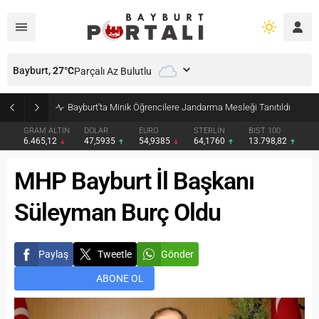
Bayburt,
27
°C
Parçalı Az Bulutlu
Bayburt’ta Minik Öğrencilere Jandarma Mesleği Tanıtıldı
GRAM ALTIN
DOLAR
EURO
STERLİN
BIST 100
6.465,12
47,5935
54,9385
64,1760
13.798,82
MHP Bayburt İl Başkanı
Süleyman Burç Oldu
Paylaş
Tweetle
Gönder
ABONE OL