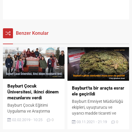
Benzer Konular
Bayburt Çocuk
Bayburt’ta bir araçta esrar
Üniversitesi, ikinci dönem
ele geçirildi
mezunlarını verdi
Bayburt Emniyet Müdürlüğü
Bayburt Çocuk Eğitimi
ekipleri, uyuşturucu ve
Uygulama ve Araştırma
uyarıcı madde ticareti ve
Merkezi’nin hayata geçirdiği
kullanımına yönelik
02.02.2019 - 10:25
0
03.11.2021 - 21:19
0
‘Çocuk Üniversitesi II.
operasyonlarına devam
Geleneksel Kış Okulu’nun
ediyor. İl girişinde durdurulan