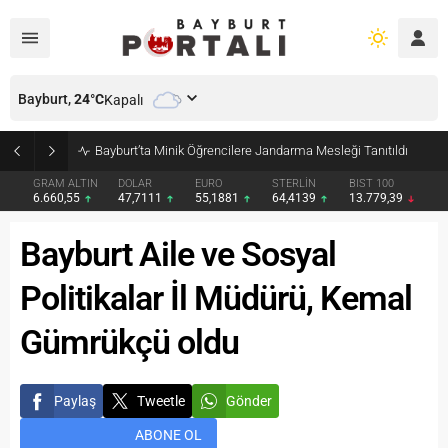
Bayburt,
24
°C
Kapalı
Bayburt’ta Minik Öğrencilere Jandarma Mesleği Tanıtıldı
GRAM ALTIN
DOLAR
EURO
STERLİN
BIST 100
6.660,55
47,7111
55,1881
64,4139
13.779,39
Bayburt Aile ve Sosyal
Politikalar İl Müdürü, Kemal
Gümrükçü oldu
Paylaş
Tweetle
Gönder
ABONE OL