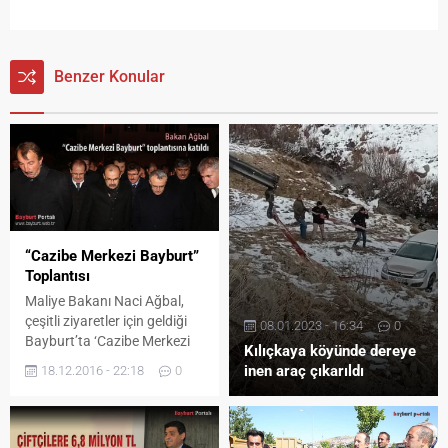
Benzer Konular
“Cazibe Merkezi Bayburt”
Toplantısı
Maliye Bakanı Naci Ağbal,
çeşitli ziyaretler için geldiği
08.01.2023 - 16:34
0
Bayburt’ta ‘Cazibe Merkezi
Kılıçkaya köyünde dereye
Bayburt’ değerlendirme
inen araç çıkarıldı
18.12.2016 - 22:18
0
toplantısında konuştu. İşte
detaylar...