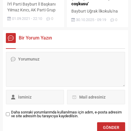
atmayacak hassasiyette ve
coşkusu’
İYİ Parti Bayburt İl Başkanı
ilgili kuruluşlarla
Yılmaz Kırıcı, AK Parti Grup
Bayburt Uğrak İlkokulu'na
koordinasyon içerisinde
Başkanvekili Cahit Özkan
Jandarma ve öğrenci
01.09.2021 - 22:10
0
yürütülmesini...
30.10.2025 - 09:19
0
hakkında suç duyurusunda
işbirliğiyle dev Türk Bayrağı
bulundu. İYİ Parti Bayburt İl
çizildi.
Başkanı Yılmaz Kırıcı,
Bir Yorum Yazın
partilerine yönelik “İYİ Parti’yi
FETÖ kurdurdu” sözleri
nedeniyle AK Parti Grup
Başkanvekili Cahit Özkan
hakkında Bayburt
Cumhuriyet Savcılığı’na suç
duyurusunda bulundu. İYİ
Parti Bayburt İl Başkanı...
Daha sonraki yorumlarımda kullanılması için adım, e-posta adresim
ve site adresim bu tarayıcıya kaydedilsin.