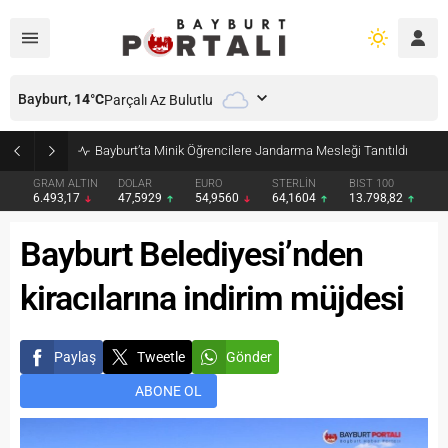
Bayburt,
14
°C
Parçalı Az Bulutlu
Bayburt’ta Minik Öğrencilere Jandarma Mesleği Tanıtıldı
GRAM ALTIN
DOLAR
EURO
STERLİN
BIST 100
6.493,17
47,5929
54,9560
64,1604
13.798,82
Bayburt Belediyesi’nden
kiracılarına indirim müjdesi
Paylaş
Tweetle
Gönder
ABONE OL