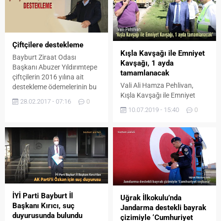
Çiftçilere destekleme
Kışla Kavşağı ile Emniyet
Bayburt Ziraat Odası
Kavşağı, 1 ayda
Başkanı Abuzer Yıldırımtepe
tamamlanacak
çiftçilerin 2016 yılına ait
Vali Ali Hamza Pehlivan,
destekleme ödemelerinin bu
Kışla Kavşağı ile Emniyet
hafta itibari ile ödenmeye
28.02.2017 - 07:16
0
Kavşağı arasında
başlandığını belirtti.
10.07.2019 - 15:40
0
gerçekleştirilen yol yapım
çalışmalarını inceledi.
Bayburt Şehir Geçişi projesi
kapsamında gerçekleştirilen
çalışmalar hakkında
Karayolları 106. Şube Şefi
Burak Şara’dan bilgiler alan
Vali Pehlivan alanda
incelemelerde bulundu. Vali
İYİ Parti Bayburt İl
Uğrak İlkokulu’nda
Pehlivan çalışmaların trafik
Başkanı Kırıcı, suç
Jandarma destekli bayrak
güvenliğini tehlikeye
duyurusunda bulundu
çizimiyle ‘Cumhuriyet