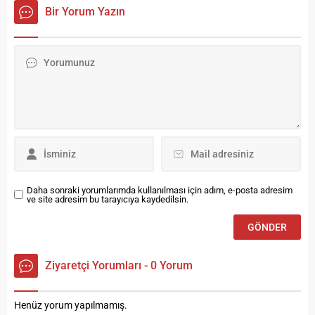
Bayburt Portalı – Kocaeli’nin
Cumhurbaşkanı Recep
Bir Yorum Yazın
Darıca ilçesinde düzenlenen
Tayyip Erdoğan’ın Bayburt
Büyük Kadınlar Boks
programına Ankara basını ile
Şampiyonası’nda 60 kiloda
çıkartma yaptı.
Türkiye üçüncülüğü elde
Cumhurbaşkanı Recep
eden Turhan, yükselen
Tayyip Erdoğan’ın Bayburt
grafiğini sürdürdü. 39 ilden
ziyaretini “tarihi fırsat” olarak
130 sporcunun katıldığı bu
değerlendiren Kenan Yavuz;
önemli organizasyonda...
Erdoğan’ı ve yanındaki heyeti
Mustafa Kartoğlu (Star),
Bülent...
Daha sonraki yorumlarımda kullanılması için adım, e-posta adresim
ve site adresim bu tarayıcıya kaydedilsin.
Ziyaretçi Yorumları - 0 Yorum
Henüz yorum yapılmamış.