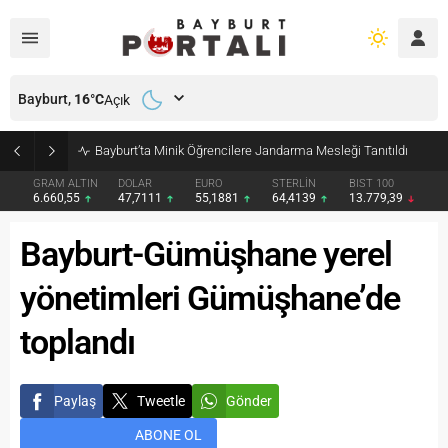
Bayburt,
16
°C
Açık
Bayburt’ta Minik Öğrencilere Jandarma Mesleği Tanıtıldı
GRAM ALTIN
DOLAR
EURO
STERLİN
BIST 100
6.660,55
47,7111
55,1881
64,4139
13.779,39
Bayburt-Gümüşhane yerel
yönetimleri Gümüşhane’de
toplandı
Paylaş
Tweetle
Gönder
ABONE OL