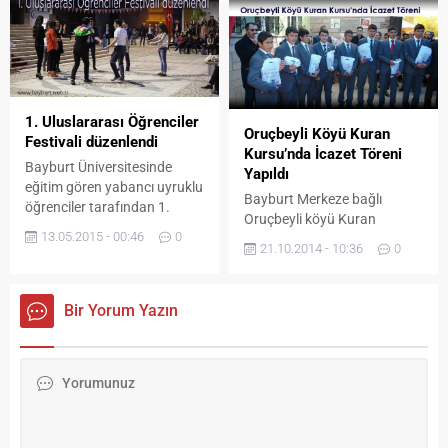
Merkeze bağlı Aslandede
Köyü’ndeki etkinliklere
vatandaşlar yoğun ilgi
gösterdi. Organik Hasat
Şenliği ile Aşağı Çoruh
Vadisi’ndeki 18 köyde
1. Uluslararası Öğrenciler
Oruçbeyli Köyü Kuran
üretilen kendine has tat, renk
Festivali düzenlendi
Kursu’nda İcazet Töreni
ve dokuya sahip Orsor Balı,
Bayburt Üniversitesinde
Yapıldı
Kân...
eğitim gören yabancı uyruklu
Bayburt Merkeze bağlı
öğrenciler tarafından 1.
Oruçbeyli köyü Kuran
Uluslararası Öğrenciler
13.05.2015 - 00:46
0
Kursu’nda hafızlık
Festivali düzenlendi.
21.10.2014 - 10:36
0
eğitimlerini tamamlayan 8
Uluslararası İlişkiler Ofisi ve
hafız için icazet töreni
Bayburt Üniversitesi Sağlık
yapıldı. 64 öğrencinin
Kültür ve Spor Daire
Bir Yorum Yazın
öğrenim gördüğü ve 2014 yılı
Başkanlığının katkılarıyla
Diyanet İşleri Başkanlığı
Dede Korkut Kampüsü’nde
Erzurum Eğitim Merkezinde
gerçekleşen festival renkli
yapılan hafızlık sınavında
görüntülere sahne olurken
başarıyla mezun olan 8
öğrencilerin Türkçe’yi
öğrenci için Oruçbeyli Kuran
kullanımı ise katılımcılar
Kursunda yapılan Kuran
tarafından büyük takdir