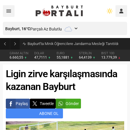
Bayburt,
16
°C
Parçalı Az Bulutlu
Bayburt’ta Minik Öğrencilere Jandarma Mesleği Tanıtıldı
GRAM ALTIN
DOLAR
EURO
STERLİN
BIST 100
6.660,55
47,7111
55,1881
64,4139
13.779,39
Ligin zirve karşılaşmasında
kazanan Bayburt
Paylaş
Tweetle
Gönder
ABONE OL