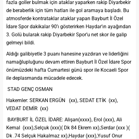
fazla goller bulmak için ataklar yaparken rakip Diyarbekir
de beraberlik için tüm hatları ile gol aramaya başladı. Bu
atmosferde kontrataklar ataklar yapan Bayburt İl Özel
İdare Spor dakikalar 90’ı gösterirken Haydar’ın ayağından
3. Golü bularak rakip Diyarbekir Spor’u net skor ile galip
gelmeyi bildi.
Aldığı galibiyetle 3 puanı hanesine yazdıran ve liderliğini
namağlupluğunu devam ettiren Bayburt İl Özel İdare Spor
önümüzdeki hafta Cumartesi günü spor ile Kocaeli Spor
ile deplasmanda mücadele edecek.
STAD GENÇ OSMAN
Hakemler: SERKAN ERGÜN (xx), SEDAT ETİK (xx),
VEDAT DEMİR (xx)
BAYBURT İL ÖZEL İDARE: Alişan(xxxx), Erol (xxx), Ali
Kemal (xxx),Selçuk (xxx)( Dk 84 Ekrem xx),Serdar (xxx )(
Dk .74 Selçuk Hakalmaz xx),Haydar (xxx),Yusuf Onur