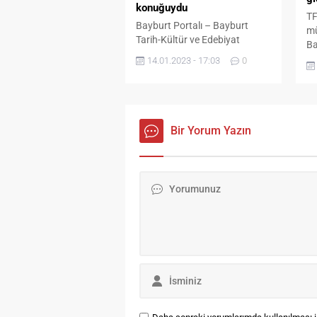
konuğuydu
müştemilatında, erkek ve...
TF
Bayburt Portalı – Bayburt
mü
Tarih-Kültür ve Edebiyat
Ba
Derneği (BAYDER) Başkanı
kö
14.01.2023 - 17:03
0
Fatih Dündar, Trt Erzurum
Li
Radyosu’nda ‘Bölge Gündemi’
de
programının canlı yayın
ka
konuğu oldu. Hande Zeynep
ka
Şengül’ün hazırladığı, teknik
Bir Yorum Yazın
ay
yönetmenliğini Talip
da
Akpunar’ın yaptığı ve Alkın
da
Tolga’nın sunduğu Bölge
en
Gündemi programının canlı
dö
yayın konuğu olan BAYDER
ma
Başkanı Fatih Dündar,
26
Bayburt’taki kültürel faaliyetler
ve...