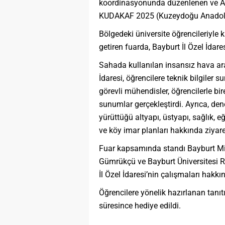
koordinasyonunda düzenlenen ve Atat
KUDAKAF 2025 (Kuzeydoğu Anadolu Ka
Bölgedeki üniversite öğrencileriyle 
getiren fuarda, Bayburt İl Özel İdare
Sahada kullanılan insansız hava ara
İdaresi, öğrencilere teknik bilgiler
görevli mühendisler, öğrencilerle bir
sunumlar gerçekleştirdi. Ayrıca, dene
yürüttüğü altyapı, üstyapı, sağlık, e
ve köy imar planları hakkında ziyaretç
Fuar kapsamında standı Bayburt Mill
Gümrükçü ve Bayburt Üniversitesi Rek
İl Özel İdaresi’nin çalışmaları hakkın
Öğrencilere yönelik hazırlanan tanıt
süresince hediye edildi.