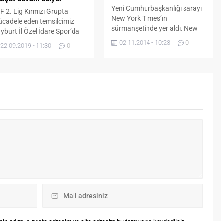
Yeni Cumhurbaşkanlığı sarayı
F 2. Lig Kırmızı Grupta
New York Times’ın
cadele eden temsilcimiz
sürmanşetinde yer aldı. New
yburt İl Özel İdare Spor’da
York Times, Atatürk Orman
tü gidişat devam ediyor.
02.11.2014 - 10:23
0
22.09.2019 - 11:30
0
Çiftliği arazisi içine yapılan ve
gin dördüncü haftasında
yaklaşık 700 milyon liraya mal
plasmanda Bandırmaspor’la
olan yeni Cumhurbaşkanlığı
rşılaşan temsilcimiz
Sarayı’nı dün sürmanşetten
rşılaşmadan 2-0 mağlup
verdi. “Türk lider, çatışmaları
rıldı. Karşılaşmanın 8.
kullanarak gücünü pekiştiriyor”
kikasında Benhur’un, 43.
başlıklı haberde, yaklaşık 350
kikasında İrfan’ın gollerine
milyon dolarlık bir maliyet ile
gel olamayan temsilcimiz ilk
Ankara’da inşa edilen yeni...
rt hafta bir galibiyet, iç
ğlubiyet aldı. Temsilcimiz,
 Eylül...