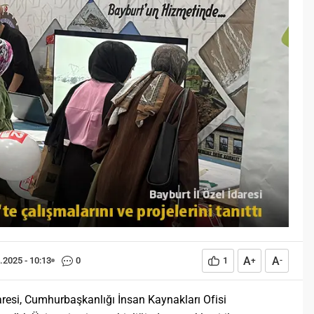
Öğreniriz?
Öğrenme, istisnasız tüm
toplumların gelişiminde ve
değişiminde geniş yer etmiş
hayati öneme sahip bir olgu
olarak tarih boyunca konu olmuş
temel bir insan işlevidir.
Öğrenme eğitim bilimcilerce
kişinin çevresi ile etkileşimi
sonucunda meydana gelen kalıcı
izli bilişsel, duyuşsal ve
davranışsal...
A
A
.2025 - 10:13
0
1
+
-
aresi, Cumhurbaşkanlığı İnsan Kaynakları Ofisi