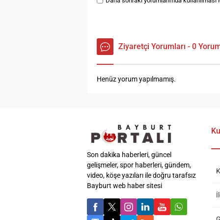
Daha sonraki yorumlarımda kullanılması iç
Ziyaretçi Yorumları - 0 Yoru
Henüz yorum yapılmamış.
Ku
Son dakika haberleri, güncel
gelişmeler, spor haberleri, gündem,
K
video, köşe yazıları ile doğru tarafsız
Bayburt web haber sitesi
İ
G