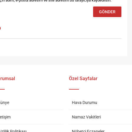
in adım, e-posta adresim ve site adresim bu tarayıcıya kaydedilsin.
m
rumsal
Özel Sayfalar
ünye
Hava Durumu
letişim
Namaz Vakitleri
izlilik Politikası
Nöbetçi Eczaneler