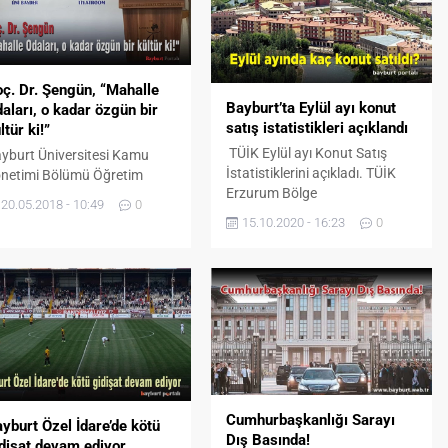
ç. Dr. Şengün, “Mahalle
Bayburt’ta Eylül ayı konut
aları, o kadar özgün bir
satış istatistikleri açıklandı
ltür ki!”
TÜİK Eylül ayı Konut Satış
yburt Üniversitesi Kamu
İstatistiklerini açıkladı. TÜİK
netimi Bölümü Öğretim
Erzurum Bölge
esi Doçent Dr. Hayriye
20.05.2018 - 10:49
0
Müdürlüğünden yapılan
ngün, mahalle odası
15.10.2020 - 16:23
0
açıklamaya göre; Bayburt’ta
leneğinin Bayburt’a özgün,
2020 Eylül ayında 63 konut
nek ve çok güzel bir kültür
satıldı TÜİK Erzurum Bölge
duğunu belirtti. Şengün,
Müdürlüğünden yapılan
ntlilik olgusunun mahalle
açıklamaya göre; Bayburt’ta
pısını tehdit ettiğini ve
2020 Eylül ayında konut satışı
halle odalarının yaşaması
bir önceki yılın aynı ayına göre
in daha geniş çerçevede
%32,3 azalarak 63 konut oldu.
levlerinin zenginleştirilmesi
Konut satışlarında, İstanbul 25
rektiğini kaydetti. Bayburt
bin...
rih-Kültür ve Edebiyat
Cumhurbaşkanlığı Sarayı
yburt Özel İdare’de kötü
rneği’nin kültür sohbetleri...
Dış Basında!
dişat devam ediyor