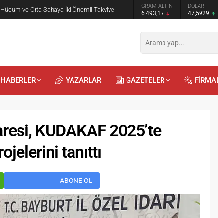
GRAM ALTIN
DOLAR
EURO
 Öğrencilere Jandarma Mesleği Tanıtıldı
6.493,17
47,5929
54,9560
HABERLER
YAZARLAR
GAZETELER
FİRMA
daresi, KUDAKAF 2025’te
ojelerini tanıttı
Recep
Kayalı
29.04.2026 - 12:23
r
ABONE OL
Duyularla mı, Duygularla mı