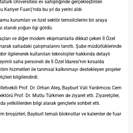
ürk Üniversitesi ev sahipliğinde gerçekleştirilen
riyer Fuarı)’nda bu yıl da yerini aldı.
kamu kurumları ve özel sektör temsilcilerini bir araya
si standı yoğun ilgi gördü.
çları ve diğer modern ekipmanlarla dikkat çeken İl Özel
 sunarak sahadaki çalışmalarını tanıttı. Şube müdürlüklerinde
ebir ilgilenerek kullanılan teknolojiler hakkında detaylı
yimli saha personeli de İl Özel İdaresi’nin kırsalda
ğitim hizmetleri ile tarımsal kalkınmayı destekleyen projeler
ileri bilgilendirdi.
etvekili Prof. Dr. Orhan Ateş, Bayburt Vali Yardımcısı Cem
törü Prof. Dr. Mutlu Türkmen de ziyaret etti. Ziyaretçiler,
da yetkililerden bilgi alarak gençlerle sohbet etti.
ım broşürleri, Bayburt temalı bloknotlar ve kalemler de fuar