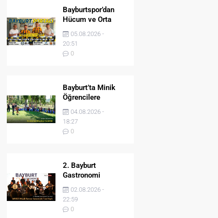
Bayburtspor’dan
Hücum ve Orta
Sahaya İki Önemli
05.08.2026 -
Takviye
20:51
0
Bayburt’ta Minik
Öğrencilere
Jandarma Mesleği
04.08.2026 -
Tanıtıldı
18:27
0
2. Bayburt
Gastronomi
Festivali BAYDER
02.08.2026 -
Müzik Korosu
22:59
Konseriyle Final
0
Yaptı