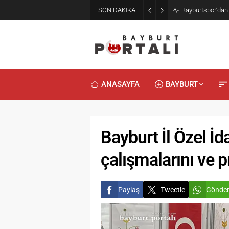
SON DAKİKA
Bayburt’ta Minik
ANASAYFA
BAYBURT
Bayburt İl Özel İ
çalışmalarını ve pr
Paylaş
Tweetle
Gönde