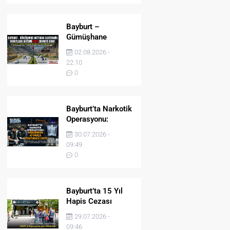
Bayburt –
Gümüşhane
Hattında Elektronik
02.08.2026 -
Denetleme Sistemi
22:10
(EDS) Devreye Girdi
0
Bayburt’ta Narkotik
Operasyonu:
Midesinden 47
30.07.2026 -
Parça Uyuşturucu
09:49
Çıktı!
0
Bayburt’ta 15 Yıl
Hapis Cezası
Bulunan Şahıs
29.07.2026 -
JASAT’ın
09:46