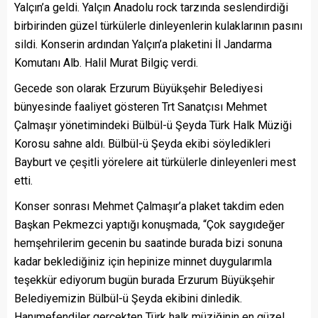
Yalçın’a geldi. Yalçın Anadolu rock tarzında seslendirdiği
birbirinden güzel türkülerle dinleyenlerin kulaklarının pasını
sildi. Konserin ardından Yalçın’a plaketini İl Jandarma
Komutanı Alb. Halil Murat Bilgiç verdi.
Gecede son olarak Erzurum Büyükşehir Belediyesi
bünyesinde faaliyet gösteren Trt Sanatçısı Mehmet
Çalmaşır yönetimindeki Bülbül-ü Şeyda Türk Halk Müziği
Korosu sahne aldı. Bülbül-ü Şeyda ekibi söyledikleri
Bayburt ve çeşitli yörelere ait türkülerle dinleyenleri mest
etti.
Konser sonrası Mehmet Çalmaşır’a plaket takdim eden
Başkan Pekmezci yaptığı konuşmada, “Çok saygıdeğer
hemşehrilerim gecenin bu saatinde burada bizi sonuna
kadar beklediğiniz için hepinize minnet duygularımla
teşekkür ediyorum bugün burada Erzurum Büyükşehir
Belediyemizin Bülbül-ü Şeyda ekibini dinledik.
Hanımefendiler gerçekten Türk halk müziğinin en güzel