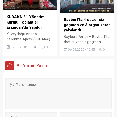
ay içerisinde farklı tarih ve
adreslerde meydana gelen
İş Yerinden Hırsızlık, Evden
KUDAKA 81.Yönetim
Hırsızlık ve Açıktan Hırsızlık
Bayburt’ta 4 düzensiz
Kurulu Toplantısı
olmak üzere toplamda yedi
göçmen ve 3 organizatör
Erzincan’da Yapıldı
hırsızlık olayının...
yakalandı
Kuzeydoğu Anadolu
Bayburt Portalı – Bayburt’ta
Kalkınma Ajansı (KUDAKA)
dört düzensiz göçmen
81. Yönetim Kurulu
17.11.2016 - 09:47
0
yakalanırken, bu kişilerin
Toplantısı, Bayburt Valisi
06.05.2025 - 10:55
0
ülkeye girişine, barınmasına
İsmail Ustaoğlu’nun
ve yasa dışı yollarla yurt
başkanlığında Yönetim
dışına çıkarılmasına yardım
Kurulu üyelerinin katılımı ile
Bir Yorum Yazın
eden 3 şüpheli de gözaltına
Erzincan Valiliği Mahalli
alındı. Şüphelilerden biri
İdareler Birliği’ne ait Bakır
çıkarıldığı mahkemece ev
Evi’nde gerçekleştirildi.
hapsi cezası alırken, diğer iki
Ajans Yönetim Kurulu
şüpheli adli kontrol şartıyla
Başkanlığı, yapılan devir
serbest bırakıldı. Yakalanan
teslim töreni ile 2017 yılı
4 düzensiz göçmenin idari
Kasım ayına kadar Erzincan
işlemleri tamamlanarak...
Valisi Ali Arslantaş’a
devredilirken, Vali Arslantaş,