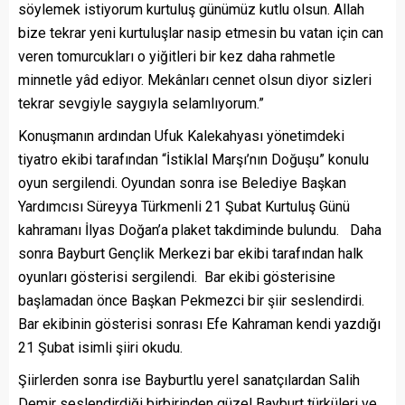
söylemek istiyorum kurtuluş günümüz kutlu olsun. Allah
bize tekrar yeni kurtuluşlar nasip etmesin bu vatan için can
veren tomurcukları o yiğitleri bir kez daha rahmetle
minnetle yâd ediyor. Mekânları cennet olsun diyor sizleri
tekrar sevgiyle saygıyla selamlıyorum.”
Konuşmanın ardından Ufuk Kalekahyası yönetimdeki
tiyatro ekibi tarafından “İstiklal Marşı’nın Doğuşu” konulu
oyun sergilendi. Oyundan sonra ise Belediye Başkan
Yardımcısı Süreyya Türkmenli 21 Şubat Kurtuluş Günü
kahramanı İlyas Doğan’a plaket takdiminde bulundu. Daha
sonra Bayburt Gençlik Merkezi bar ekibi tarafından halk
oyunları gösterisi sergilendi. Bar ekibi gösterisine
başlamadan önce Başkan Pekmezci bir şiir seslendirdi.
Bar ekibinin gösterisi sonrası Efe Kahraman kendi yazdığı
21 Şubat isimli şiiri okudu.
Şiirlerden sonra ise Bayburtlu yerel sanatçılardan Salih
Demir seslendirdiği birbirinden güzel Bayburt türküleri ve