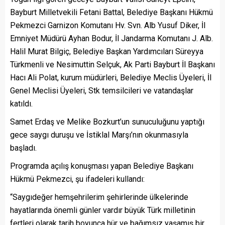
Bayburt Milletvekili Fetani Battal, Belediye Başkanı Hükmü
Pekmezci Garnizon Komutanı Hv. Svn. Alb Yusuf Diker, İl
Emniyet Müdürü Ayhan Bodur, İl Jandarma Komutanı J. Alb.
Halil Murat Bilgiç, Belediye Başkan Yardımcıları Süreyya
Türkmenli ve Nesimuttin Selçuk, Ak Parti Bayburt İl Başkanı
Hacı Ali Polat, kurum müdürleri, Belediye Meclis Üyeleri, İl
Genel Meclisi Üyeleri, Stk temsilcileri ve vatandaşlar
katıldı.
Samet Erdaş ve Melike Bozkurt’un sunuculuğunu yaptığı
gece saygı duruşu ve İstiklal Marşı’nın okunmasıyla
başladı.
Programda açılış konuşması yapan Belediye Başkanı
Hükmü Pekmezci, şu ifadeleri kullandı:
“Saygıdeğer hemşehrilerim şehirlerinde ülkelerinde
hayatlarında önemli günler vardır büyük Türk milletinin
fertleri olarak tarih boyunca hür ve bağımsız yaşamış bir