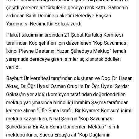
çeşitli yörelere ait türkülerle geceye renk kattı. Sahnenin
ardından Salih Demir’e plaketini Belediye Başkan
Yardımcısı Nesimuttin Selçuk verdi.
Plaket takdiminin ardından 21 Şubat Kurtuluş Komitesi
tarafından Kop şehitleri için düzenlenen “Kop Savunması,
İkinci Plevne Destanını Yazan Şühedaya Mektup” temalı
yarışmada dereceye giren isimler açıklanarak ödülleri
verildi.
Bayburt Üniversitesi tarafından oluşturan ve Doç. Dr. Hasan
Aktaş, Dr. Öğr. Üyesi Osman Oruç ile Dr. Öğr. Üyesi Serdar
Göktaş’ın yer aldığı komisyon tarafından değerlendirilen
mektup yarışmasında birinciliği İbrahim Şaşma tarafından
kaleme alınan “Üfle Sur’a İsrafil, Bir Kıyamet Kop’sun” isimli
mektup kazanırken, Nihal Şahin’in “Kop Savunması
Şühedasına Bir Asır Sonra Gönderilen Mektup” isimli
mektubu ikinci, Sueda Erdaş’a ait “Kop Dağlarının