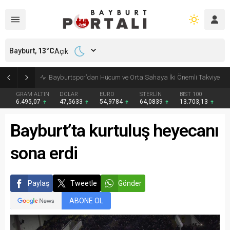
Bayburt,
13
°C
Açık
Bayburt’ta Minik Öğrencilere Jandarma Mesleği Tanıtıldı
GRAM ALTIN
DOLAR
EURO
STERLİN
BIST 100
6.495,07
47,5633
54,9784
64,0839
13.703,13
Bayburt’ta kurtuluş heyecanı
sona erdi
Paylaş
Tweetle
Gönder
ABONE OL