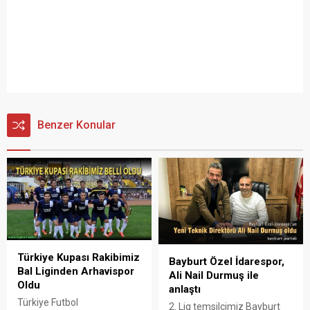
Benzer Konular
Türkiye Kupası Rakibimiz
Bayburt Özel İdarespor,
Bal Liginden Arhavispor
Ali Nail Durmuş ile
Oldu
anlaştı
Türkiye Futbol
2. Lig temsilcimiz Bayburt