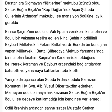
Destanlara Sığmayan Yiğitlerine” mektubu üçüncü oldu.
Saltuk Buğra Bıçak’ın “Kop Dağları’nda Açan Şüheda
Güllerinin Ardından” mektubu ise mansiyon ödülüne layık
görüldü.
Birinci Şaşma’nın ödülünü Vali Epcim verirken, İkinci olan ve
ödülü bir yakınına teslim edilen Nihal Şahin’in ödülünü
Bayburt Milletvekili Fetani Battal verdi. Burada bir konuşma
yapan Milletvekili Battal Şühedaya Mektup Yarışması’nda
birinci olan İbrahim Şaşma’nın Karaman’dan olduğunu
belirterek Karaman ve Bayburt arasındaki bağlantılardan
bahsetti ve yarışmaya katılanları tebrik etti.
Yarışmada üçüncü olan Sueda Erdaş’a ödülü Garnizon
Komutanı Hv. Svn. Alb. Yusuf Diker takdim ederken,
Mansiyon ödülü almaya hak kazanan Saltuk Buğra Bıçak’ın
ödülü ise geceye katılamadığı için kendinse verilemedi.
Ödül öreninin ardından sahne sırası Mustafa Serkan