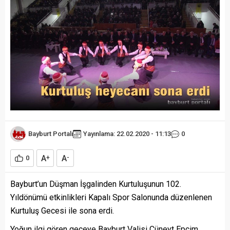
Bayburt Portalı
Yayınlama: 22.02.2020 - 11:13
0
A
A
0
+
-
Bayburt’un Düşman İşgalinden Kurtuluşunun 102.
Yıldönümü etkinlikleri Kapalı Spor Salonunda düzenlenen
Kurtuluş Gecesi ile sona erdi.
Yoğun ilgi gören geceye Bayburt Valisi Cüneyt Epcim,