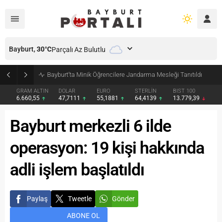
Bayburt,
30
°C
Parçalı Az Bulutlu
Bayburt’ta Minik Öğrencilere Jandarma Mesleği Tanıtıldı
GRAM ALTIN
DOLAR
EURO
STERLİN
BIST 100
6.660,55
47,7111
55,1881
64,4139
13.779,39
Bayburt merkezli 6 ilde
operasyon: 19 kişi hakkında
adli işlem başlatıldı
Paylaş
Tweetle
Gönder
ABONE OL