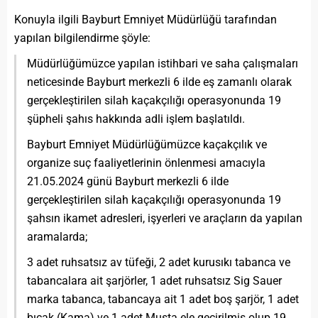
Konuyla ilgili Bayburt Emniyet Müdürlüğü tarafından
yapılan bilgilendirme şöyle:
Müdürlüğümüzce yapılan istihbari ve saha çalışmaları
neticesinde Bayburt merkezli 6 ilde eş zamanlı olarak
gerçekleştirilen silah kaçakçılığı operasyonunda 19
şüpheli şahıs hakkında adli işlem başlatıldı.
Bayburt Emniyet Müdürlüğümüzce kaçakçılık ve
organize suç faaliyetlerinin önlenmesi amacıyla
21.05.2024 günü Bayburt merkezli 6 ilde
gerçekleştir
i
len silah kaçakçılığı operasyonunda 19
şahsın ikamet adresleri, işyerleri ve araçların da yapılan
aramalarda;
3 adet ruhsatsız av tüfeği, 2 adet kurusıkı tabanca ve
tabancalara ait şarjörler, 1 adet ruhsatsız Sig Sauer
marka tabanca, tabancaya ait 1 adet boş şarjör, 1 adet
bıçak (Kama) ve 1 adet Muşta ele geç
i
rilmiş olup 19