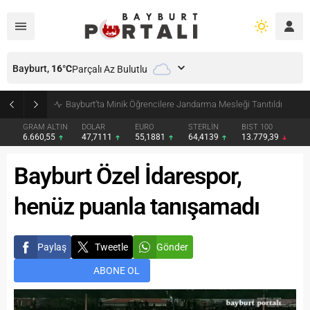
Bayburt,
16
°C
Parçalı Az Bulutlu
Bayburt’ta Minik Öğrencilere Jandarma Mesleği Tanıtıldı
GRAM ALTIN
DOLAR
EURO
STERLİN
BIST 100
6.660,55
47,7111
55,1881
64,4139
13.779,39
Bayburt Özel İdarespor,
henüz puanla tanışamadı
Paylaş
Tweetle
Gönder
ABONE OL