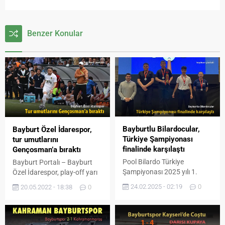
Benzer Konular
Bayburtlu Bilardocular,
Bayburt Özel İdarespor,
Türkiye Şampiyonası
tur umutlarını
finalinde karşılaştı
Gençosman’a bıraktı
Pool Bilardo Türkiye
Bayburt Portalı – Bayburt
Şampiyonası 2025 yılı 1.
Özel İdarespor, play-off yarı
Etap U-17 ve U-19
finalinin ilk karşılaşmasında
24.02.2025 - 02:19
0
20.05.2022 - 18:38
0
kategorileri 10 top
Bodrumspor’a 3-1 mağlup
müsabakaları tamamlandı.
oldu. 1. Lig yolunda play-off
Bayburt Portalı – 2025 Pool
çeyrek finalinde 1461
Bilardo Türkiye
Trabzon FK’yı eleyen