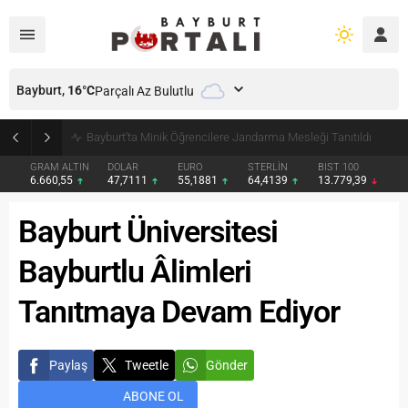
Bayburt,
16
°C
Parçalı Az Bulutlu
Bayburt’ta Minik Öğrencilere Jandarma Mesleği Tanıtıldı
GRAM ALTIN
DOLAR
EURO
STERLİN
BIST 100
6.660,55
47,7111
55,1881
64,4139
13.779,39
Bayburt Üniversitesi
Bayburtlu Âlimleri
Tanıtmaya Devam Ediyor
Paylaş
Tweetle
Gönder
ABONE OL