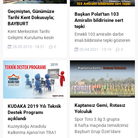
Geçmişten, Günümüze
Başkan Polat’tan 103
Tarihi Kent Dokusuyla;
Amiralin bildirisine sert
BAYBURT
tepki
Kent Merkezinin Tarihi
Emekli 103 amiralin darbe
Gelişimi: Kurulumu kesin
imalı bildirisine tepki gösteren
bilinmemekle beraber M.Ö.
AK Parti Bayburt İl Başkanı
26.05.2015 - 18:51
0
05.04.2021 - 15:19
0
2500-3000 yıllarına kadar
Hacı Ali Polat: “Milletimiz,
uzandığı tespit edilen ve
‘yeter artık söz de karar da
Türklerin Anadolu’daki ilk
milletindir’ dedikten sonra hiç
fetih ve iskan alanlarından
kimse başka heveslerin
biri olan Bayburt, kent olarak
peşine düşmesin.” dedi.
tarihin her döneminde askeri
Emekli 103 amiral Montrö
bir nokta, konaklama
Boğazlar Sözleşmesi ve
merkezi, önemli bir kültür ve
laiklik vurgusu yapılarak
ticaret merkezi olma
darbe imalı bir bildiri
Kaptansız Gemi, Rotasız
özeliklerini korumuş ve Türk
KUDAKA 2019 Yılı Teknik
yayınladı. Yayınlanan
Yolculuk
tarihinde özel bir...
Destek Programı
bildiriye...
açıklandı
Spor Toto 3.lig 3.grupta
8.hafta maçında temsilcimiz
Kuzeydoğu Anadolu
Bayburt Grup Özel İdare
Kalkınma Ajansı’nın TRA1
Spor,