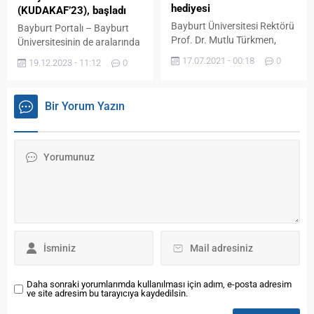
çalışmalar hız kazandı.
hediyesi
(KUDAKAF’23), başladı
Bayburt Tarım ve Orman İl...
Bayburt Üniversitesi Rektörü
Bayburt Portalı – Bayburt
Prof. Dr. Mutlu Türkmen,
Üniversitesinin de aralarında
Bâbertî Külliyesi Kültür
olduğu bölgedeki 7
17.07.2021 - 00:18
0
19.12.2023 - 11:12
0
Merkezinde yakın zamanda
üniversitenin paydaşlığıyla
hizmete açılan Bowling
KUDAKAF’23, yoğun
Salonunda çocuklarla bir
katılımla Erzurum’da başladı
Bir Yorum Yazın
araya geldi. Çocuklarla
Bölgesel kalkınmanın temel
yakından ilgilenen Rektör
taşlarından biri olarak ön
Türkmen, onlarla bir süre
plana çıkan Kuzeydoğu
sohbet etti. Daha sonra
Anadolu Bölgesel Kariyer
çocukların bowling
Fuarı (KUDAKAF’23),
eğlencelerine eşlik etti. Aynı
Cumhurbaşkanlığı İnsan
zamanda Türkiye Bocce
Kaynakları Ofisi
Bowling ve Dart
koordinatörlüğünde ve
Federasyonu Başkanlığını da
Atatürk Üniversitesi’nin ev
yürüten Rektör...
sahipliğinde Erzurum’da
başladı. Bayburt
Üniversitesinin de aralarında
olduğu, bölgedeki...
Daha sonraki yorumlarımda kullanılması için adım, e-posta adresim
ve site adresim bu tarayıcıya kaydedilsin.