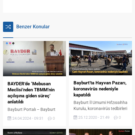
Benzer Konular
Bayburt’ta Hayvan Pazarı,
BAYDER’de ‘Mebusan
koronavirüs nedeniyle
Meclisi’nden TBMM’nin
kapatıldı
açılışına giden süreç’
anlatıldı
Bayburt İl Umumi Hıfzıssıhha
Kurulu, koronavirüs tedbirleri
Bayburt Portalı – Bayburt
kapsamında Canlı Hayvan
Tarih-Kültür ve Edebiyat
25.12.2020 - 21:49
0
24.04.2024 - 09:31
0
Pazarı’nın kapatılmasına
Derneği tarafından
karar verdi. Bayburt İl
düzenlenen BAYDER Kültür
Umumi Hıfzıssıhha Kurulu
Sohbetleri’nde Son Osmanlı