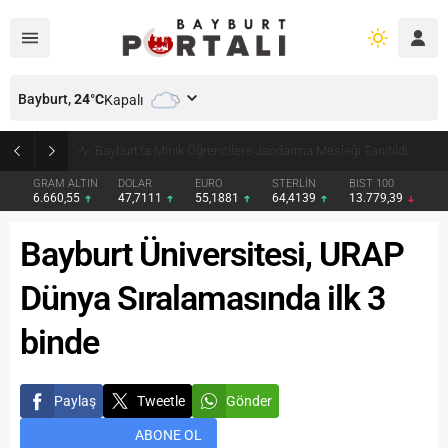
Bayburt,
24
°C
Kapalı
Bayburt’ta Minik Öğrencilere Jandarma Mesleği Tanıtıldı
GRAM ALTIN
DOLAR
EURO
STERLİN
BIST 100
6.660,55
47,7111
55,1881
64,4139
13.779,39
Bayburt Üniversitesi, URAP
Dünya Sıralamasında ilk 3
binde
Paylaş
Tweetle
Gönder
ABONE OL