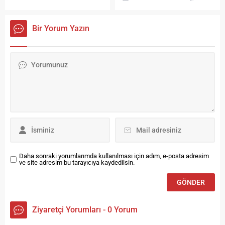
çalışanında corona virüs
ve Tokmak Sergisi” ziyarete
tespit edildi. Yeni sezonun
açıldı. Sergi açılışında
açılış maçında Elazığspor ile
konuşan Vali Pehlivan Kenan
Bir Yorum Yazın
20.09.2020 (yarın) tarihinde
Yavuz’un hem yerel kültür
karşılaşacak olan
hem de uygarlık açısından
temsilcimiz, kulüpte toplam
güzel konuları somut
23 kişide tespit edilen corona
çalıştırmalara
virüsten dolayı Elazığspor
dönüştürdüğünü belirtti.
maçının ertelenmesi
Başarılı bir iş hayatının
yönünde federasyondan
olduğunu anımsattığı
talepte bulundu.
Yavuz’un kariyer yolculuğu
Temsilcimizin bu talebini
boyunca da değerlerinden
geri...
uzaklaşmadığını...
Daha sonraki yorumlarımda kullanılması için adım, e-posta adresim
ve site adresim bu tarayıcıya kaydedilsin.
Ziyaretçi Yorumları - 0 Yorum