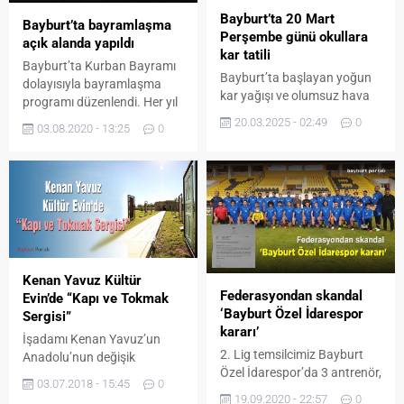
takım futbolcularının elinde
Bayburt’ta 20 Mart
Bayburt’ta bayramlaşma
‘Gazze’de Yapılan Zulmü
Perşembe günü okullara
açık alanda yapıldı
Kınıyoruz’ pankartıyla
kar tatili
çıkılan...
Bayburt’ta Kurban Bayramı
Bayburt’ta başlayan yoğun
dolayısıyla bayramlaşma
kar yağışı ve olumsuz hava
programı düzenlendi. Her yıl
koşulları nedeniyle 20 Mart
farklı bir mahalle odasında
20.03.2025 - 02:49
0
03.08.2020 - 13:25
0
2025 Perşembe günü
gerçekleştirilen
eğitime 1 gün ara verildi.
bayramlaşma programı
salgın tedbirleri nedeniyle bu
yıl açık alanda yapıldı. Vali
Cüneyt Epcim, Valilik önünde
düzenlenen programda
kamu kurumlarının amirleri,
sivil toplum kuruluşu
Kenan Yavuz Kültür
yöneticileri, siyasi parti
Federasyondan skandal
Evin’de “Kapı ve Tokmak
temsilcileri ve davetlilerin
‘Bayburt Özel İdarespor
Sergisi”
bayramını tebrik etti.
kararı’
Programda yaptığı
İşadamı Kenan Yavuz’un
konuşmada bayramların...
2. Lig temsilcimiz Bayburt
Anadolu’nun değişik
Özel İdarespor’da 3 antrenör,
yerlerinden derlediği kapı ve
03.07.2018 - 15:45
0
16 futbolcu ve 4 kulüp
tokmaklardan oluşan “Kapı
19.09.2020 - 22:57
0