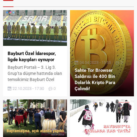
Bayburt Özel İdarespor,
ligde kayıpları oynuyor
04.04.2023 - 15:55
0
Bayburt Portalı – 3. Lig 3.
Sahte Tor Browser
Grup’ta düşme hattında olan
Saldırısı ile 400 Bin
temsilcimiz Bayburt Özel
Dolarlık Kripto Para
İdarespor, 7. hafta
Çalındı!
22.10.2023 - 17:30
0
karşılaşmasında grupta 12.
sırada bulunan
Akhisarspor’un konuğu oldu.
Spor Toto Akhisar Stadı’nda
saat 15.30’da başlayan
karşılaşmayı Murat Kasap,
Ünal Doğru, Azem Zorlu
hakem üçlüsü yönetti. İki