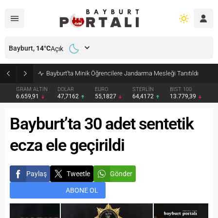
Bayburt,
14
°C
Açık
Bayburt’ta Minik Öğrencilere Jandarma Mesleği Tanıtıldı
GRAM ALTIN
DOLAR
EURO
STERLİN
BIST 100
6.659,91
47,7162
55,1827
64,4172
13.779,39
Bayburt’ta 30 adet sentetik
ecza ele geçirildi
Paylaş
Tweetle
Gönder
ABONE OL