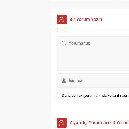
ge
de
yo
Bir Yorum Yazın
“N
mü
“G
ka
dü
Ya
mo
04
14
Daha sonraki yorumlarımda kullanılması iç
Ziyaretçi Yorumları - 0 Yoru