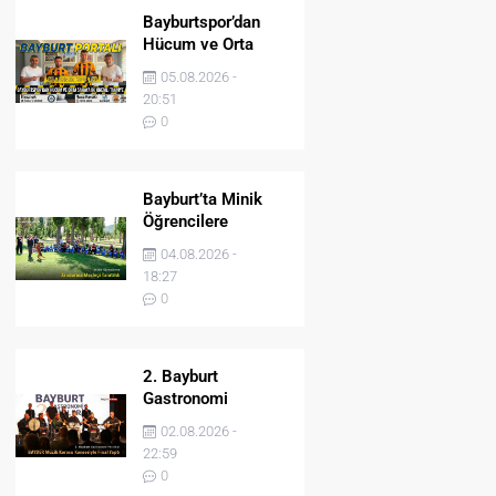
Bayburtspor’dan
Hücum ve Orta
Sahaya İki Önemli
05.08.2026 -
Takviye
20:51
0
Bayburt’ta Minik
Öğrencilere
Jandarma Mesleği
04.08.2026 -
Tanıtıldı
18:27
0
2. Bayburt
Gastronomi
Festivali BAYDER
02.08.2026 -
Müzik Korosu
22:59
Konseriyle Final
0
Yaptı