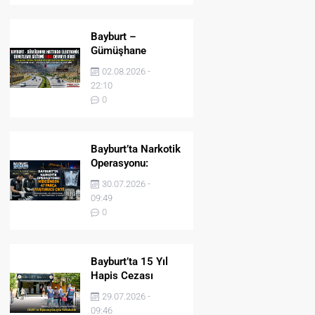
Bayburt –
Gümüşhane
Hattında Elektronik
02.08.2026 -
Denetleme Sistemi
22:10
(EDS) Devreye Girdi
0
Bayburt’ta Narkotik
Operasyonu:
Midesinden 47
30.07.2026 -
Parça Uyuşturucu
09:49
Çıktı!
0
Bayburt’ta 15 Yıl
Hapis Cezası
Bulunan Şahıs
29.07.2026 -
JASAT’ın
09:46