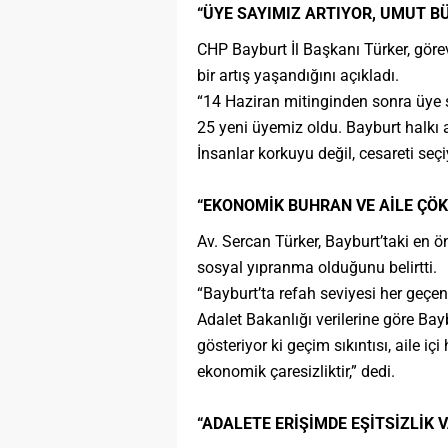
“ÜYE SAYIMIZ ARTIYOR, UMUT B
CHP Bayburt İl Başkanı Türker, görev
bir artış yaşandığını açıkladı.
“14 Haziran mitinginden sonra üye s
25 yeni üyemiz oldu. Bayburt halkı a
İnsanlar korkuyu değil, cesareti seçi
“EKONOMİK BUHRAN VE AİLE ÇÖK
Av. Sercan Türker, Bayburt’taki en 
sosyal yıpranma olduğunu belirtti.
“Bayburt’ta refah seviyesi her geçen
Adalet Bakanlığı verilerine göre Ba
gösteriyor ki geçim sıkıntısı, aile 
ekonomik çaresizliktir,” dedi.
“ADALETE ERİŞİMDE EŞİTSİZLİK 