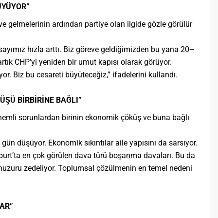
ÜYÜYOR”
e gelmelerinin ardından partiye olan ilgide gözle görülür
ayımız hızla arttı. Biz göreve geldiğimizden bu yana 20–
rtık CHP’yi yeniden bir umut kapısı olarak görüyor.
yor. Biz bu cesareti büyüteceğiz,” ifadelerini kullandı.
ÜŞÜ BİRBİRİNE BAĞLI”
önemli sorunlardan birinin ekonomik çöküş ve buna bağlı
 gün düşüyor. Ekonomik sıkıntılar aile yapısını da sarsıyor.
yburt’ta en çok görülen dava türü boşanma davaları. Bu da
içi huzuru zedeliyor. Toplumsal çözülmenin en temel nedeni
VAR”