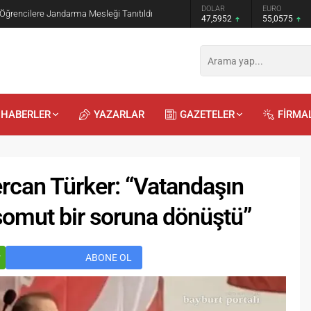
GRAM ALTIN
DOLAR
EURO
 Öğrencilere Jandarma Mesleği Tanıtıldı
6.520,79
47,5952
55,0575
HABERLER
YAZARLAR
GAZETELER
FİRMA
rcan Türker: “Vatandaşın
somut bir soruna dönüştü”
Recep
Kayalı
29.04.2026 - 12:23
r
ABONE OL
Duyularla mı, Duygularla mı