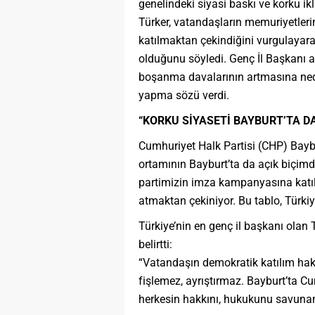
genelindeki siyasi baskı ve korku ikli
Türker, vatandaşların memuriyetler
katılmaktan çekindiğini vurgulayar
olduğunu söyledi. Genç İl Başkanı a
boşanma davalarının artmasına nede
yapma sözü verdi.
“KORKU SİYASETİ BAYBURT’TA D
Cumhuriyet Halk Partisi (CHP) Baybur
ortamının Bayburt’ta da açık biçimde
partimizin imza kampanyasına katıl
atmaktan çekiniyor. Bu tablo, Türkiy
Türkiye’nin en genç il başkanı olan T
belirtti:
“Vatandaşın demokratik katılım hak
fişlemez, ayrıştırmaz. Bayburt’ta Cu
herkesin hakkını, hukukunu savunan b