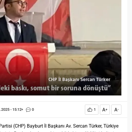
Öğreniriz?
Öğrenme, istisnasız tüm
toplumların gelişiminde ve
değişiminde geniş yer etmiş
hayati öneme sahip bir olgu
olarak tarih boyunca konu olmuş
temel bir insan işlevidir.
Öğrenme eğitim bilimcilerce
kişinin çevresi ile etkileşimi
sonucunda meydana gelen kalıcı
izli bilişsel, duyuşsal ve
davranışsal...
A
A
.2025 - 15:12
0
1
+
-
rtisi (CHP) Bayburt İl Başkanı Av. Sercan Türker, Türkiye