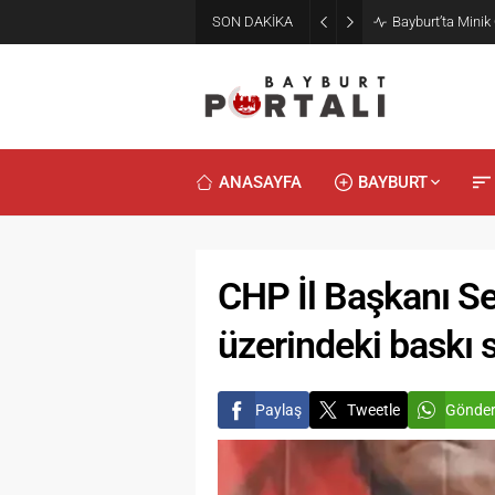
SON DAKİKA
Bayburt’ta Minik
ANASAYFA
BAYBURT
CHP İl Başkanı Se
üzerindeki baskı 
Paylaş
Tweetle
Gönde