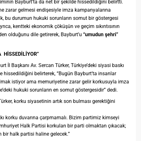
minin Bayburt’ta da net bir şekilde hissedildiğini belirtti.
ine zarar gelmesi endişesiyle imza kampanyalarına
ak, bu durumun hukuki sorunların somut bir göstergesi
yrıca, kentteki ekonomik çöküşün ve geçim sıkıntısının
n olduğunu dile getirerek, Bayburt’u
“umudun şehri”
A HİSSEDİLİYOR”
t İl Başkanı Av. Sercan Türker, Türkiye’deki siyasi baskı
 hissedildiğini belirterek, “Bugün Bayburt’ta insanlar
mak istiyor ama memuriyetine zarar gelir korkusuyla imza
e’deki hukuki sorunların en somut göstergesidir” dedi.
ürker, korku siyasetinin artık son bulması gerektiğini
kı korku duvarına çarpmamalı. Bizim partimiz kimseyi
mhuriyet Halk Partisi korkulan bir parti olmaktan çıkacak;
ir halk partisi haline gelecek.”