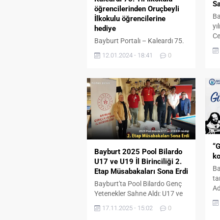
Sa
öğrencilerinden Oruçbeyli
Ba
İlkokulu öğrencilerine
yı
hediye
Ce
Bayburt Portalı – Kaleardı 75.
ay
Yıl İlkokulu tarafından
bü
12.01.2024 - 18:41
0
yürütülen “Koridordan
ka
Değerlerimize” eTwinning
hu
projesi çerçevesinde öğrenciler,
is
kendi birikimleriyle aldıkları
ed
hediyeleri Oruçbeyli
öz
İlkokulu’ndaki arkadaşlarına
Ba
ulaştırdı. İl Milli Eğitim
ol
Müdürlüğü yöneticileri, okul
Ce
yöneticileri ve proje yürütücüsü
ay
“G
öğretmenlerin katıldığı
Bayburt 2025 Pool Bilardo
ko
etkinlikte Kaleardı 75. Yıl
U17 ve U19 İl Birinciliği 2.
Ba
İlkokulu ve Oruçbeyli İlkokulu
Etap Müsabakaları Sona Erdi
ta
öğrencileri buluştu. Koridordan
Bayburt'ta Pool Bilardo Genç
Ad
Değerlerimize eTwinning
Yetenekler Sahne Aldı: U17 ve
dü
projesi kapsamında...
U19 İl Birinciliği Tamamlandı!
Ün
17.11.2025 - 15:02
0
Ko