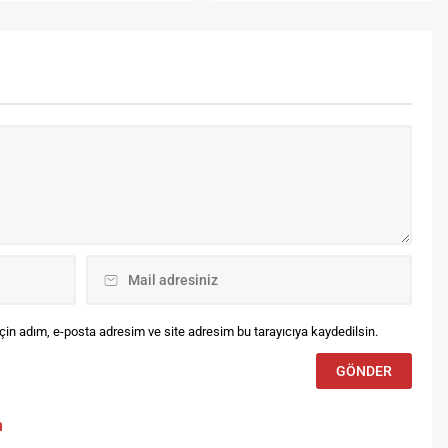
rçekleşecek konferansta bir
bulundu.
vri düşünce ve sanatı ile
ğurup mayalandıran
esillerin Abisi” yazar-
tefekkir Rasim Özdenören
ül Yetiştiren Adam” romanı
psamında katılımcılarla
şüncelerini paylaşacak.
zar Asım Gültekin’in
deratör olduğu konferans
 Mart 2016 Cuma günü saat
.30’da...
in adım, e-posta adresim ve site adresim bu tarayıcıya kaydedilsin.
m