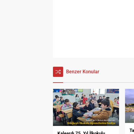
Benzer Konular
Ta
Kaleardı 75. Yıl İlkokulu