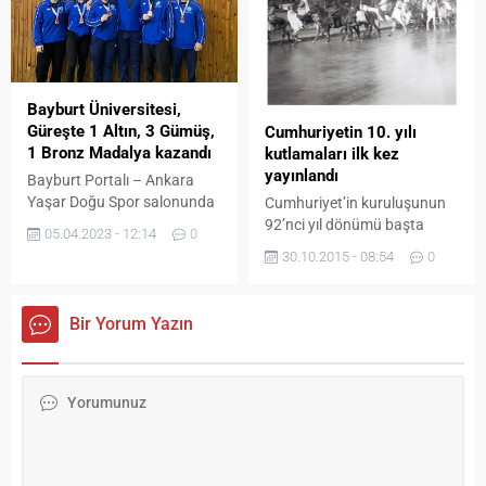
talep üzerine 31 Mayıs
Pazartesi 2021 tarihine
kadar uzatıldı. Konuyla ilgili
Bayburt Belediyesi’nden
yapılan açıklamada şu
Bayburt Üniversitesi,
ifadelere yer verildi: “Kıymetli
Güreşte 1 Altın, 3 Gümüş,
Cumhuriyetin 10. yılı
hemşehrilerimiz, Bayburt
1 Bronz Madalya kazandı
kutlamaları ilk kez
Belediyesi olarak
yayınlandı
Bayburt Portalı – Ankara
Bayburt’umuzun geçmişine
Yaşar Doğu Spor salonunda
Cumhuriyet’in kuruluşunun
ışık tutmak ve...
1-5 Nisan tarihleri arasında
92’nci yıl dönümü başta
05.04.2023 - 12:14
0
gerçekleşen
Ankara olmak üzere tüm
30.10.2015 - 08:54
0
Üniversitelerarası Türkiye
ülkede çeşitli etkinliklerle
Güreş Şampiyonasının 3.
kutlanıyor. Bugüne kadarki
günü geçilirken, Bayburt
en kapsamlı kutlamaların
Bir Yorum Yazın
Üniversitesi sporcuları 1
yapıldığı 1933 yılında yani
Altın, 3 Gümüş ve 1 Bronz
Cumhuriyet’in 10. yılı
madalya ile şampiyonaya
kutlamalarına ait fotoğraflar
damga vurdu. Spor Bilimleri
ilk kez gün yüzüne çıktı.
Fakültesi Araş. Gör. Talha
Sert antrenörlüğünde
kadınlar ve erkekler
kategorisinde 3’er sporcuyla