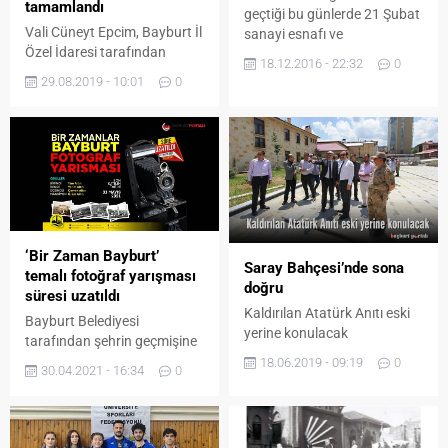
tamamlandı
geçtiği bu günlerde 21 Şubat
Vali Cüneyt Epcim, Bayburt İl
sanayi esnafı ve
Özel İdaresi tarafından
taksicilerden askerimize ve
18.12.2016 - 22:32
0
Seydiyakup Yaylası’nda
polisimize moral ziyareti
29.08.2019 - 10:01
0
gerçekleştirilen asfalt
gerçekleştirildi. İşte
çalışmalarını inceledi. Doğu
detaylar...
Karadeniz Bölgesi’nde yayla
turizminin önemli
merkezlerine ev sahipliği
yapan Bayburt’ta, turizm
çeşitliliğinin ve turizmden
elde edilen gelirin
artırılmasına yönelik
‘Bir Zaman Bayburt’
Saray Bahçesi’nde sona
başlanan alt yapı
temalı fotoğraf yarışması
doğru
çalışmalarına devam ediliyor.
süresi uzatıldı
Doğu Karadeniz Projesi
Kaldırılan Atatürk Anıtı eski
Bayburt Belediyesi
(DOKAP) Bölge Kalkınma
yerine konulacak
tarafından şehrin geçmişine
İdaresi Başkanlığı tarafından
ışık tutmak adına
18.06.2019 - 09:19
0
30.04.2021 - 16:34
0
hayata...
oluşturulacak olan Fotoğraf
Albümü için düzenlenen “Bir
Zamanlar Bayburt” temalı
fotoğraf yarışmasının yoğun