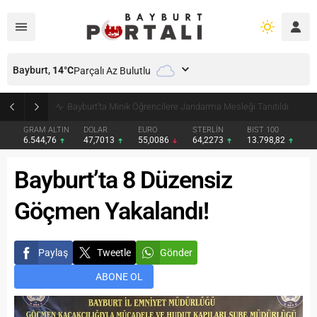
Bayburt,
14
°C
Parçalı Az Bulutlu
Bayburt’ta Minik Öğrencilere Jandarma Mesleği Tanıtıldı
GRAM ALTIN
DOLAR
EURO
STERLİN
BIST 100
6.544,76
47,7013
55,0086
64,2273
13.798,82
Bayburt’ta 8 Düzensiz
Göçmen Yakalandı!
Paylaş
Tweetle
Gönder
ABONE OL