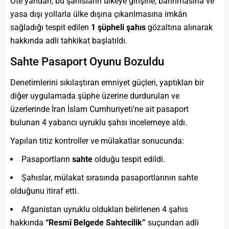
Öte yandan, bu şahısların ülkeye girişine, barınmasına ve
yasa dışı yollarla ülke dışına çıkarılmasına imkân
sağladığı tespit edilen
1 şüpheli şahıs
gözaltına alınarak
hakkında adli tahkikat başlatıldı.
Sahte Pasaport Oyunu Bozuldu
Denetimlerini sıkılaştıran emniyet güçleri, yaptıkları bir
diğer uygulamada şüphe üzerine durdurulan ve
üzerlerinde İran İslam Cumhuriyeti’ne ait pasaport
bulunan 4 yabancı uyruklu şahsı incelemeye aldı.
Yapılan titiz kontroller ve mülakatlar sonucunda:
Pasaportların
sahte
olduğu tespit edildi.
Şahıslar, mülakat sırasında pasaportlarının sahte
olduğunu itiraf etti.
Afganistan uyruklu oldukları belirlenen 4 şahıs
hakkında
“Resmî Belgede Sahtecilik”
suçundan adli