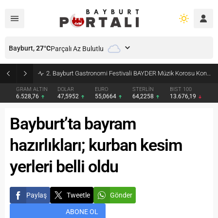
Bayburt,
27
°C
Parçalı Az Bulutlu
2. Bayburt Gastronomi Festivali BAYDER Müzik Korosu Konseriyle Final Yaptı
GRAM ALTIN
DOLAR
EURO
STERLİN
BIST 100
6.528,76
47,5952
55,0664
64,2258
13.676,19
Bayburt’ta bayram
hazırlıkları; kurban kesim
yerleri belli oldu
Paylaş
Tweetle
Gönder
ABONE OL