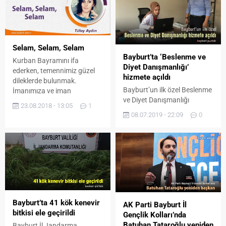
Selam, Selam, Selam
Bayburt’ta ‘Beslenme ve
Kurban Bayramını ifa
Diyet Danışmanlığı’
ederken, temennimiz güzel
hizmete açıldı
dileklerde bulunmak.
Bayburt’un ilk özel Beslenme
İmanımıza ve iman
ve Diyet Danışmanlığı
kardeşliğimize zeval
23.08.2018 - 13:05
1
hizmete açıldı. Erzincan
gelmesin diye en iyiyi, en
08.07.2019 - 22:09
0
Binali Yıldırım Üniversitesi
güzeli, hoşgörüyü, sevgiyi ve
Beslenme ve Diyetetik
ahlâkı birbirimize tavsiye
Bölümü’nde 4 yıllık lisans
etmekle mesulüz. İnsanlık
eğitimini tamamladıktan
adına, dünya adına,
sonra memleketi Bayburt’a
Müslümanlık adına güzel
diyet danışmanlığı açan
mesajlar vermek kulluk
Diyetisyen Beyza Elif Varınca
bilincinde olan herkesin
hizmet vermeye başladı. Şair
yapacağı en güzel eylemdir.
Zihni Caddesi’ndeki ofisinde
Allah emretmiyor mu biz
Bayburt’ta 41 kök kenevir
AK Parti Bayburt İl
Bayburt halkına hizmet
kullara “her...
bitkisi ele geçirildi
Gençlik Kolları’nda
vermeyen başlayan
Batuhan Tataroğlu yeniden
Bayburt İl Jandarma