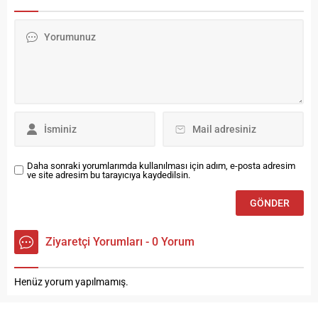
ile İyi Niyet Protokolü
3’ünün suyu kirli çıktı. Kirli
İmzalandı.
Çıkan Çeşmeler (Tüketilmesi
Önerilmez) Öğretmen Tokiler
Çeşme Kırkçeşmeler Tarım
Çeşme Temiz Çıkan
Çeşmeler (Tüketilebilir) Aşağı
Narkazanı Çeşme Yukarı
Narkazanı Çeşme Köse
Çeşme Polis Lojmanları...
Daha sonraki yorumlarımda kullanılması için adım, e-posta adresim
ve site adresim bu tarayıcıya kaydedilsin.
Ziyaretçi Yorumları - 0 Yorum
Henüz yorum yapılmamış.