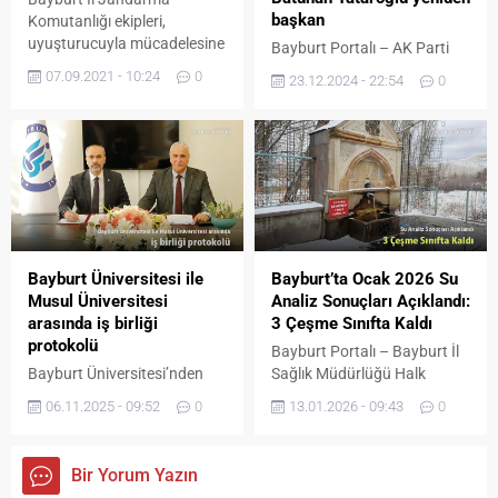
Diyetisyen Beyza Elif
başkan
Komutanlığı ekipleri,
Varınca, sağlıklı bireylerin...
uyuşturucuyla mücadelesine
Bayburt Portalı – AK Parti
devam ediyor. Yapılan
Bayburt İl Gençlik Kolları’nın
07.09.2021 - 10:24
0
23.12.2024 - 22:54
0
operasyonlarda 41 kök
Çoruh Kültür Merkezi’nde
kenevir bitkisi ele geçirildi. İki
gerçekleşen 7. Olağan Genel
kişi gözaltına alındı. Bayburt
Kurul Kongresi’nde tek aday
İl Jandarma Komutanlığı
olan mevcut Başkan
Kaçakçılık ve Organize
Batuhan Tataroğlu,
Suçlarla Mücadele Şubesi
delegelerin oy birliğiyle
ekipleri ve Merkez Jandarma
yeniden başkanlığa seçildi.
Komutanlığı ekiplerince
Kongreye tek liste olarak
yapılan istihbari araştırmalar
giren Batuhan Tataroğlu‘nun
Bayburt Üniversitesi ile
Bayburt’ta Ocak 2026 Su
sonucunda merkeze bağlı
yönetim kurulunda şu isimler
Musul Üniversitesi
Analiz Sonuçları Açıklandı:
Nişantaşı Köyü mevkiinde 41
yer aldı: Abdulkadir Öz,
arasında iş birliği
3 Çeşme Sınıfta Kaldı
kök kenevir bitkisi...
Abdurrahman Türk, Adem
protokolü
Bayburt Portalı – Bayburt İl
Türkoğlu, Betül...
Bayburt Üniversitesi’nden
Sağlık Müdürlüğü Halk
Uluslararasılaşma
Sağlığı Laboratuvarı
06.11.2025 - 09:52
0
13.01.2026 - 09:43
0
Kapsamında Yeni Bir İş
tarafından açıklanan 2026
Birliği: “Applied Sport
yılı Ocak ayı su analiz
Psychology and Related
sonuçlarına göre, şehirde
Bir Yorum Yazın
Sciences Arab Association”
analiz edilen 12 çeşmeden