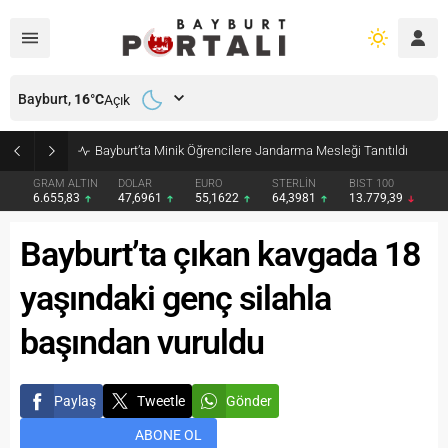
Bayburt,
16
°C
Açık
Bayburt’ta Minik Öğrencilere Jandarma Mesleği Tanıtıldı
GRAM ALTIN
DOLAR
EURO
STERLİN
BIST 100
6.655,83
47,6961
55,1622
64,3981
13.779,39
Bayburt’ta çıkan kavgada 18
yaşındaki genç silahla
başından vuruldu
Paylaş
Tweetle
Gönder
ABONE OL