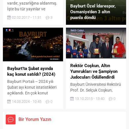
Abdulvahap...
vardır; yazarlığına aldanmış.
Bayburt Özel İdarespor,
İşte bu tür yayınlar ve
Osmaniye’den 3 altın
yayımlar karşısında
puanla döndü
02.02.2017 - 11:31
3
yazmakla yazmamak
arasında gittim geldim
doğrusu. Ve edebiyatın ucuz
bir örgü olmadığını belirtmek
adına sarıldım kalemime…
Günümüzde bilişim ve
teknoloji çağın gerekliliği
ölçüsünde sürekli gelişim
Rektör Coşkun, Altın
göstermektedir. Bu hızlı
Bayburt’ta Şubat ayında
Yumrukları ve Şampiyon
gelişen teknoloji ve özellikle
kaç konut satıldı? (2024)
Judocuları Ödüllendirdi
de...
Bayburt Portalı – 2024 yılı
Bayburt Üniversitesi Rektörü
Şubat ayı konut istatistikleri
Prof. Dr. Selçuk Coşkun,
açıklandı. En çok konut
şampiyon olan Bayburtlu
13.10.2015 - 13:40
0
satılan iller ile en az konut
boksörleri ve Bayburt’a
14.03.2024 - 10:45
0
satılan iller hangileri? 2024
minikler gurubunda
yılı Şubat ayında Bayburt’ta
şampiyonluk ve derece
kaç konut satıldı? işte
getiren minik judocuları
Bir Yorum Yazın
detaylar… Türkiye genelinde
ödüllendirdi. Bayburt
Şubat ayında 93 bin 902