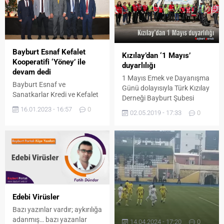
Bayburt Esnaf Kefalet
Kızılay’dan ‘1 Mayıs’
Kooperatifi ‘Yöney’ ile
duyarlılığı
devam dedi
1 Mayıs Emek ve Dayanışma
Bayburt Esnaf ve
Günü dolayısıyla Türk Kızılay
Sanatkarlar Kredi ve Kefalet
Derneği Bayburt Şubesi
Kooperatifi’nin olağan genel
üyeleri, Bayburt Belediyesi
16.01.2023 - 16:57
0
02.05.2019 - 17:33
0
kurulu sonuçlandı.
Temizlik İşleri Müdürlüğü
Kooperatifin mevcut Başkanı
personeliyle birlikte çöp
Halil İbrahim Yöney
toplayarak dayanışma
kongrede güven tazeledi.
örneği sergiledi. Türk Kızılay
Derneği Bayburt Şubesi
Başkanı Hümeyra Çelik ve
dernek üyeleri emekçiyle
dayanışma ve çevre
Edebi Virüsler
duyarlılığına dikkat çekmek
amacıyla Bayburt Belediyesi
Bazı yazınlar vardır; aykırılığa
Temizlik İşleri Müdürü
adanmış… bazı yazanlar
14.04.2024 - 17:20
0