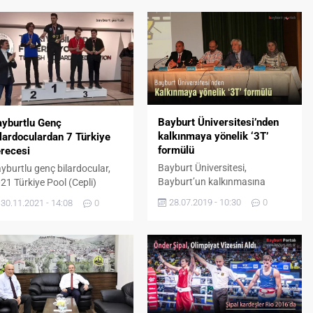
Bayburt Üniversitesi’nden
yburtlu Genç
kalkınmaya yönelik ‘3T’
lardoculardan 7 Türkiye
formülü
recesi
Bayburt Üniversitesi,
yburtlu genç bilardocular,
Bayburt’un kalkınmasına
21 Türkiye Pool (Cepli)
yönelik düşünce ve projelerini
lardo Şampiyonası 2. Etap 8
28.07.2019 - 10:30
0
30.11.2021 - 14:08
0
kent kolektifiyle paylaşarak,
p ve 9 Top Müsabakalarında
‘3T’ formülü hakkında bilgi
plam 7 madalya kazandı.
verdi. Bayburt Belediyesi’nin
kara’da Türkiye Bilardo
düzenlediği ‘İl Oluşumuzun 30.
derasyonu tesislerinde
Yılında Bayburt’un
rçekleştirilen Türkiye Pool
Kalkınmasına Yönelik Düşünce
lardo Şampiyonası’nda 8 Top
ve Projeler’ Paneline katılan
 9 Top müsabakaları Gençler
Bayburt Üniversitesi
23-U19) ve Yıldızlar (U17)