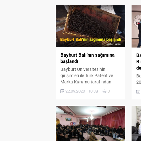
Bayburt Balı’nın sağımına
Ba
başlandı
Bi
de
Bayburt Üniversitesinin
girişimleri ile Türk Patent ve
Ba
Marka Kurumu tarafından
20
coğrafi işaretle tescillenen ve
Bi
22.09.2020 - 10:38
0
üniversitenin uygulama
To
alanlarında üretilen ‘Bayburt
to
Balı’nda sağım sezonu başladı.
An
Bayburt Üniversitesi Arıcılık
Fe
Araştırma, Geliştirme ve
ge
Uygulama Merkezi ile
Bi
Demirözü Meslek
ve
Yüksekokulu’nda yürütülen
(U