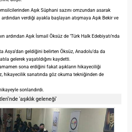
 temsilcilerinden Aşık Süphani sazını omzundan asarak
nın ardından verdiği ayakla başlayan atışmaya Aşık Bekir ve
manın ardından Aşık İsmail Öksüz de ‘Türk Halk Edebiyatı’nda
rta Asya’dan geldiğini belirten Öksüz, Anadolu’da da
tıla gelerek yaşatıldığını kaydetti.
amen sona erdiğini fakat aşıkların hikayeciliği
z, hikayecilik sanatında göz okuma tekniğinden de
ikayeyle sonlandırdı.
ri'nde 'aşıklık geleneği'