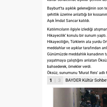
Bayburt’ta aşıklık geleneğinin son
şehitlik üzerine anlattığı bir kıssa
Aşık İmdat Sancar katıldı.
Katılımcıların ilgiyle izlediği atış
Hikayecilik’ konulu bir sunum yaptı.
Hikayeciliğin, Türklerin ata yurdu O
meddahlar ve aşıklar tarafından anla
Günümüzde meddahlık kanadının tam
yaşatmaya çalıştığını anlatan Öksü
bahsederek, örnekler verdi.
Öksüz, sunumunu ‘Murat Reis’ adlı h
1
| 3
BAYDER Kültür Sohbetle