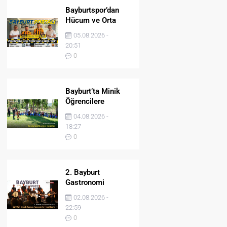
Bayburtspor’dan
Hücum ve Orta
Sahaya İki Önemli
05.08.2026 -
Takviye
20:51
0
Bayburt’ta Minik
Öğrencilere
Jandarma Mesleği
04.08.2026 -
Tanıtıldı
18:27
0
2. Bayburt
Gastronomi
Festivali BAYDER
02.08.2026 -
Müzik Korosu
22:59
Konseriyle Final
0
Yaptı