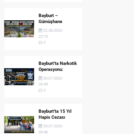
Bayburt –
Gümüşhane
Hattında Elektronik
02.08.2026 -
Denetleme Sistemi
22:10
(EDS) Devreye Girdi
0
Bayburt’ta Narkotik
Operasyonu:
Midesinden 47
30.07.2026 -
Parça Uyuşturucu
09:49
Çıktı!
0
Bayburt’ta 15 Yıl
Hapis Cezası
Bulunan Şahıs
29.07.2026 -
JASAT’ın
09:46