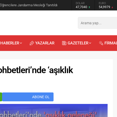
GRAM ALTIN
DOLAR
EURO
 Öğrencilere Jandarma Mesleği Tanıtıldı
6.587,65
47,7040
54,9979
HABERLER
YAZARLAR
GAZETELER
FİRMA
betleri’nde ‘aşıklık
Recep
Kayalı
29.04.2026 - 12:23
r
ABONE OL
Duyularla mı, Duygularla mı