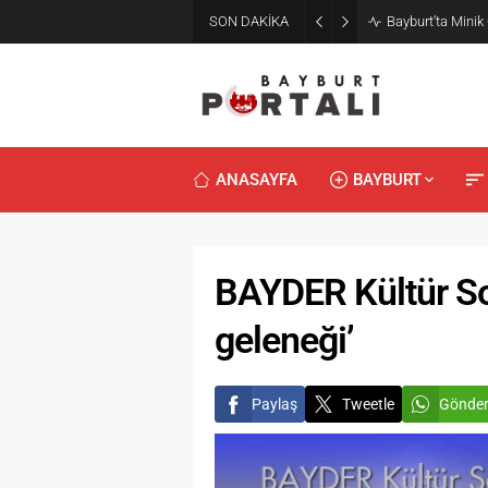
SON DAKİKA
Bayburt’ta Minik
ANASAYFA
BAYBURT
BAYDER Kültür Soh
geleneği’
Paylaş
Tweetle
Gönde