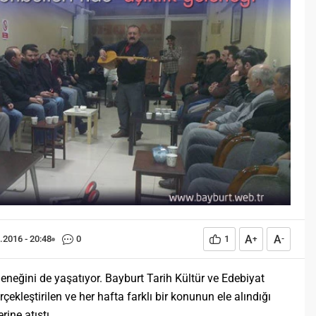
Öğreniriz?
Öğrenme, istisnasız tüm
toplumların gelişiminde ve
değişiminde geniş yer etmiş
hayati öneme sahip bir olgu
olarak tarih boyunca konu olmuş
temel bir insan işlevidir.
Öğrenme eğitim bilimcilerce
kişinin çevresi ile etkileşimi
sonucunda meydana gelen kalıcı
izli bilişsel, duyuşsal ve
davranışsal...
A
A
.2016 - 20:48
0
1
+
-
eneğini de yaşatıyor. Bayburt Tarih Kültür ve Edebiyat
ekleştirilen ve her hafta farklı bir konunun ele alındığı
rine atıştı.