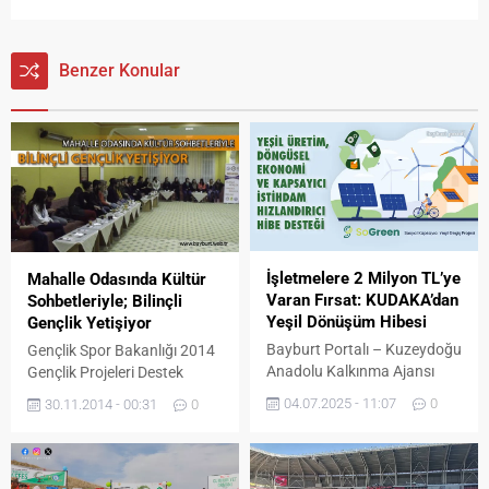
Benzer Konular
İşletmelere 2 Milyon TL’ye
Mahalle Odasında Kültür
Varan Fırsat: KUDAKA’dan
Sohbetleriyle; Bilinçli
Yeşil Dönüşüm Hibesi
Gençlik Yetişiyor
Bayburt Portalı – Kuzeydoğu
Gençlik Spor Bakanlığı 2014
Anadolu Kalkınma Ajansı
Gençlik Projeleri Destek
(KUDAKA) tarafından 2025
Programı kapsamında
04.07.2025 - 11:07
0
30.11.2014 - 00:31
0
yılı Çalışma Programı ve
finanse edilen Bayburt
Bütçesinde yer alan
Üniversitesi ÜNİ-BAYDER
SoGreen/Yeşil Üretim,
Öğrenci Kulübü tarafından
Döngüsel Ekonomi ve
yürütülen “Bilinçli Gençlik,