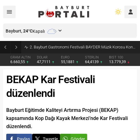
Bayburt,
24
°C
Kapalı
2. Bayburt Gastronomi Festivali BAYDER Müzik Korosu Konseriyle Final Yaptı
GRAM ALTIN
DOLAR
EURO
STERLİN
BIST 100
6.660,55
47,7111
55,1881
64,4139
13.779,39
BEKAP Kar Festivali
düzenlendi
Bayburt Eğitimde Kaliteyi Artırma Projesi (BEKAP)
kapsamında Kop Dağı Kayak Merkezi’nde Kar Festivali
düzenlendi.
Paylaş
Tweetle
Gönder