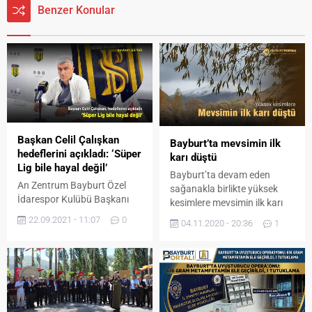
Benzer Konular
Başkan Celil Çalışkan
Bayburt’ta mevsimin ilk
hedeflerini açıkladı: ‘Süper
karı düştü
Lig bile hayal değil’
Bayburt’ta devam eden
An Zentrum Bayburt Özel
sağanakla birlikte yüksek
İdarespor Kulübü Başkanı
kesimlere mevsimin ilk karı
Celil Çalışkan, basın
düştü. Sonbaharın kendini
22.09.2021 - 11:07
0
04.11.2020 - 20:36
1
mensuplarına önemli
iyiden iyiye hissettirdiği son
açıklamalarda bulundu.
günlerde devam eden
Kulüp tesislerinde Bayburt
sağanak, Bayburt’ta etkisini
basını ile bir araya gelen
yüksek kesimlerde kara
Başkan Celil Çalışkan,
çevirdi. Bayburt’ta ve
hedeflerinin şampiyon olarak
bölgede hava sıcaklıkları
PTT 1. Lige yükselmek