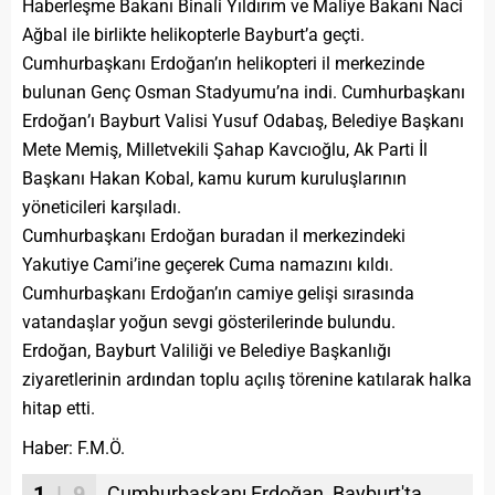
Haberleşme Bakanı Binali Yıldırım ve Maliye Bakanı Naci
Ağbal ile birlikte helikopterle Bayburt’a geçti.
Cumhurbaşkanı Erdoğan’ın helikopteri il merkezinde
bulunan Genç Osman Stadyumu’na indi. Cumhurbaşkanı
Erdoğan
’ı Bayburt Valisi Yusuf Odabaş, Belediye Başkanı
Mete Memiş, Milletvekili Şahap Kavcıoğlu, Ak Parti İl
Başkanı Hakan Kobal, kamu kurum kuruluşlarının
yöneticileri karşıladı.
Cumhurbaşkanı Erdoğan buradan il merkezindeki
Yakutiye Cami’ine geçerek Cuma namazını kıldı.
Cumhurbaşkanı Erdoğan’ın camiye gelişi sırasında
vatandaşlar yoğun sevgi gösterilerinde bulundu.
Erdoğan, Bayburt Valiliği ve Belediye Başkanlığı
ziyaretlerinin ardından toplu açılış törenine katılarak halka
hitap etti.
Haber: F.M.Ö.
1
| 9
Cumhurbaşkanı Erdoğan, Bayburt'ta