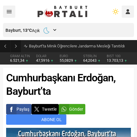
Bayburt,
13
°C
Açık
Bayburt’ta Minik Öğrencilere Jandarma Mesleği Tanıtıldı
GRAM ALTIN
DOLAR
EURO
STERLİN
BIST 100
6.521,34
47,5916
55,0829
64,2043
13.703,13
Cumhurbaşkanı Erdoğan,
Bayburt’ta
Paylaş
Tweetle
Gönder
ABONE OL