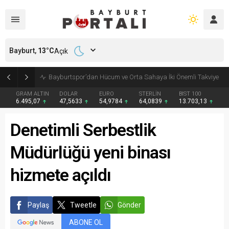
Bayburt,
13
°C
Açık
Bayburt’ta Minik Öğrencilere Jandarma Mesleği Tanıtıldı
GRAM ALTIN
DOLAR
EURO
STERLİN
BIST 100
6.495,07
47,5633
54,9784
64,0839
13.703,13
Denetimli Serbestlik
Müdürlüğü yeni binası
hizmete açıldı
Paylaş
Tweetle
Gönder
ABONE OL