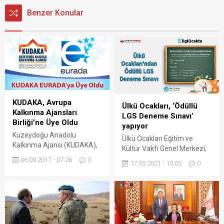
Benzer Konular
KUDAKA, Avrupa
Ülkü Ocakları, ‘Ödüllü
Kalkınma Ajansları
LGS Deneme Sınavı’
Birliği’ne Üye Oldu
yapıyor
Kuzeydoğu Anadolu
Ülkü Ocakları Eğitim ve
Kalkınma Ajansı (KUDAKA),
Kültür Vakfı Genel Merkezi,
Yönetim Kurulu 90.
23 Mayıs Pazar günü ‘Ödüllü
06.09.2017 - 07:26
0
17.05.2021 - 10:05
0
toplantısında alınan karar
Çevrimiçi 8. Sınıflar LGS
doğrultusunda Avrupa
Deneme Sınavı’ yapacağını
Kalkınma Ajansları Birliğine
duyurdu. Ülkü Ocakları,
(EURADA- European
yapacağı ödüllü sınavın aynı
Association of Economic
zamanda liseye giriş sınavı
Development Agencies) üye
olan LGS denemesi