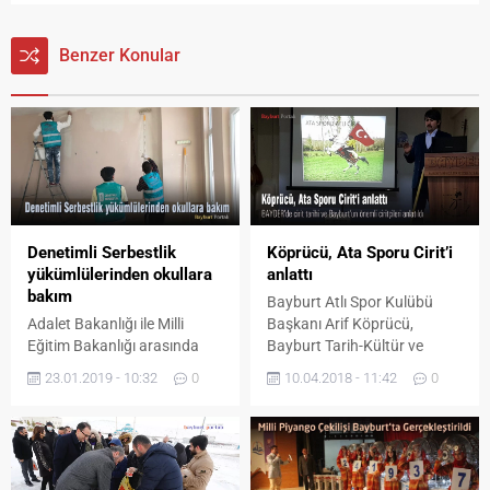
Benzer Konular
Denetimli Serbestlik
Köprücü, Ata Sporu Cirit’i
yükümlülerinden okullara
anlattı
bakım
Bayburt Atlı Spor Kulübü
Adalet Bakanlığı ile Milli
Başkanı Arif Köprücü,
Eğitim Bakanlığı arasında
Bayburt Tarih-Kültür ve
yapılan işbirliğiyle Denetimli
Edebiyat Derneği tarafından
23.01.2019 - 10:32
0
10.04.2018 - 11:42
0
Serbestlik yükümlüleri
her hafta düzenlenen kültür
Bayburt’ta okulların bakım,
sohbetlerinde “Türk
onarım ve temizliğini
Kültüründe At ve Ciritin
gerçekleştiriyor. Denetimli
Önemi” adlı bir sunum yaptı.
serbestlik uygulamasından
Göçebe bir kültürden gelen