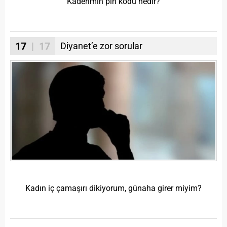
Kaderimin pin kodu nedir?
17
| 17
Diyanet’e zor sorular
Kadın iç çamaşırı dikiyorum, günaha girer miyim?