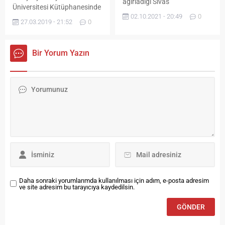
ağırladığı Sivas
Üniversitesi Kütüphanesinde
Belediyespor’la 0-0 berabere
02.10.2021 - 20:49
0
düzenlenen etkinlikte, kitap
kalarak sahadan bir puanla
27.03.2019 - 21:52
0
bağışı protokolü
ayrıldı. Taraftarların yoğun
imzalanırken, başarılı
ilgi gösterdiği maçta ev
öğrenciler kitapla
sahibi ekip AN Zentrum
Bir Yorum Yazın
ödüllendirildi. Bayburt
Bayburt Özel İdarespor,
Üniversitesi’nin Garnizon
kendi sahasında oynamanın
Komutanlığı Kütüphanesine
avantajını iyi
225 kitap hediye etmesine
değerlendiremedi. 11 sarı
istinaden düzenlenen
kartın çıktığı ve zaman
protokol, Garnizon Komutanı
zaman futbolcuların saha
Davut Balibaşa ile Rektör
içerisinde tartıştığı maçta gol
Prof. Dr. Selçuk Coşkun
sesi...
arasında imzalandı.
Balibaşa, Bayburt’ta vatani
görevlerini yapan
Mehmetçiğe katkılarından
dolayı Üniversiteye ve...
Daha sonraki yorumlarımda kullanılması için adım, e-posta adresim
ve site adresim bu tarayıcıya kaydedilsin.