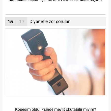
15
| 17
Diyanet’e zor sorular
Köpeğim öldü, 7’sinde mevlit okutabilir miyim?