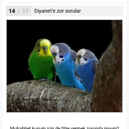
14
| 17
Diyanet’e zor sorular
Muhabbet kuşum için de fitre vermek zorunda mıyım?