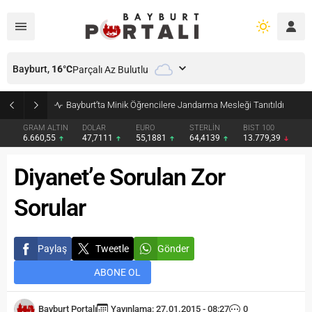
Bayburt,
16
°C
Parçalı Az Bulutlu
Bayburt’ta Minik Öğrencilere Jandarma Mesleği Tanıtıldı
GRAM ALTIN
DOLAR
EURO
STERLİN
BIST 100
6.660,55
47,7111
55,1881
64,4139
13.779,39
Diyanet’e Sorulan Zor
Sorular
Paylaş
Tweetle
Gönder
ABONE OL
Bayburt Portalı
Yayınlama: 27.01.2015 - 08:27
0