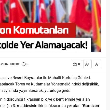
Öğreniriz?
Öğrenme, istisnasız tüm
toplumların gelişiminde ve
değişiminde geniş yer etmiş
hayati öneme sahip bir olgu
olarak tarih boyunca konu olmuş
temel bir insan işlevidir.
Öğrenme eğitim bilimcilerce
kişinin çevresi ile etkileşimi
sonucunda meydana gelen kalıcı
izli bilişsel, duyuşsal ve
davranışsal...
A
A
.2016 - 08:38
0
0
+
-
usal ve Resmi Bayramlar ile Mahalli Kurtuluş Günleri,
Yapılacak Tören ve Kutlamalar Yönetmeliğindeki değişiklik,
sayısında yayımlanarak, yürürlüğe girdi.
in dördüncü fıkrasının b, c ve ç bentlerinde yer alan
eliğin 3. maddesinin ikinci fıkrasında yer alan
“Garnizon