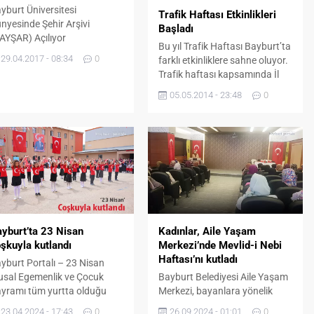
yburt Üniversitesi
Trafik Haftası Etkinlikleri
nyesinde Şehir Arşivi
Başladı
AYŞAR) Açılıyor
Bu yıl Trafik Haftası Bayburt’ta
29.04.2017 - 08:34
0
farklı etkinliklere sahne oluyor.
Trafik haftası kapsamında İl
Emniyet Müdürlüğü, Bayburt
05.05.2014 - 23:48
0
Polis Meslek Yüksek Okulu
Müdürlüğü, İl Milli Eğitim
Müdürlüğü, İl Jandarma
Komutanlığı ve Karayolları
Şefliğinin ortaklaşa organize
ettikleri etkinlikler kapsamında
Sayın Valimiz ve Bayburt
Belediye Başkan Vekilinin, İl
Müdürlerinin katılımıyla
Taşhan’da Tarfik Sergisi
yburt’ta 23 Nisan
Kadınlar, Aile Yaşam
açıldı....
şkuyla kutlandı
Merkezi’nde Mevlid-i Nebi
Haftası’nı kutladı
yburt Portalı – 23 Nisan
usal Egemenlik ve Çocuk
Bayburt Belediyesi Aile Yaşam
yramı tüm yurtta olduğu
Merkezi, bayanlara yönelik
bi Bayburt’ta da çeşitli
programlarına Mevlid-i Nebi
23.04.2024 - 17:43
0
26.09.2024 - 01:01
0