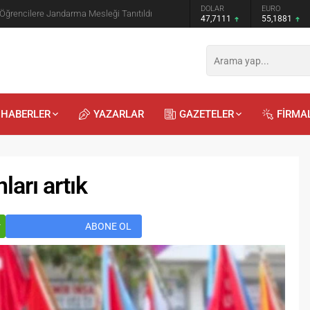
GRAM ALTIN
DOLAR
EURO
 Öğrencilere Jandarma Mesleği Tanıtıldı
6.660,55
47,7111
55,1881
HABERLER
YAZARLAR
GAZETELER
FİRMA
arı artık
r
ABONE OL
Recep
Kayalı
29.04.2026 - 12:23
Duyularla mı, Duygularla mı