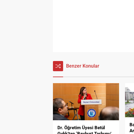
Benzer Konular
Ba
Dr. Öğretim Üyesi Betül
Ar
Gıdık’tan ‘Bayburt Tarhunu’