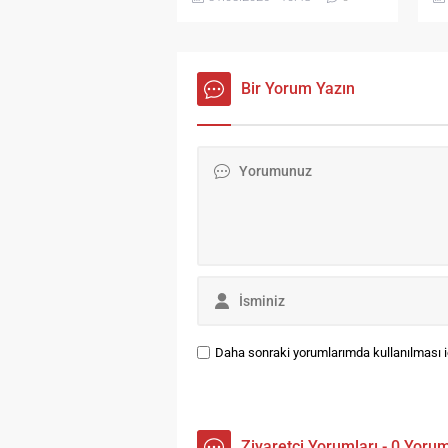
öncesinde çiftçileri
et
bilgilendirmek ve talepleri
ka
yerinde dinlemek amacıyla
Eş
geniş kapsamlı bir
Or
bilgilendirme turu başlattı. 5
Bir Yorum Yazın
pr
Köyde Eş Zamanlı
ha
Bilgilendirme Bayburt Sulama
ba
Birliği Müdürü Hikmet Şen ve
Sa
beraberindeki teknik heyet;
Ma
Kitre, Akşar, Nişantaşı,
ba
Konursu ve Çayırözü
an
köylerinde üreticilerle bir araya
ko
geldi. Toplantılarda,...
Daha sonraki yorumlarımda kullanılması iç
Ziyaretçi Yorumları - 0 Yoru