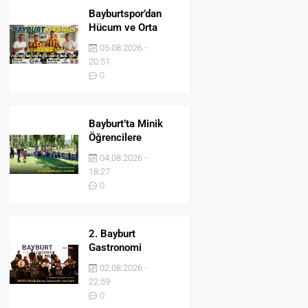
Bayburtspor’dan
Hücum ve Orta
Sahaya İki Önemli
05.08.2026 -
Takviye
20:51
0
Bayburt’ta Minik
Öğrencilere
Jandarma Mesleği
04.08.2026 -
Tanıtıldı
18:27
0
2. Bayburt
Gastronomi
Festivali BAYDER
02.08.2026 -
Müzik Korosu
22:59
Konseriyle Final
0
Yaptı