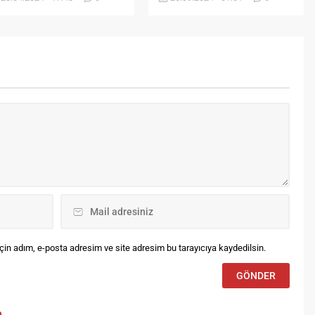
kinliklerle kutlandı. Etkinlikler
Haftası’nda da devam etti.
psamında Şehit Recep
iyok İlkokul ve
taokulu’nda düzenlenen
ogramda çocuklar
zırladıkları gösterilerle
yramı doyasıya kutladılar.
ygı duruşu ve İstiklal
rşı’nın okunmasıyla
şlayan etkinliklerde Günün
lam ve önemini belirten bir
nuşma...
in adım, e-posta adresim ve site adresim bu tarayıcıya kaydedilsin.
m