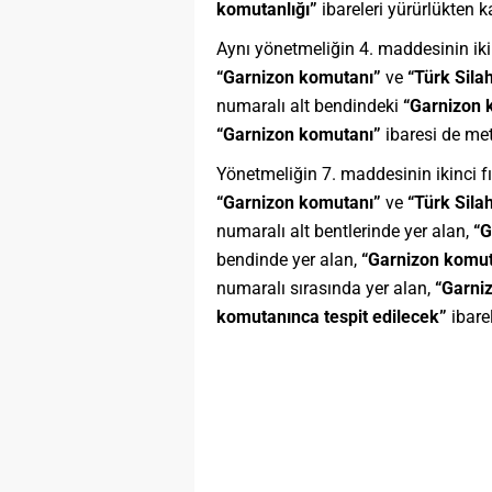
komutanlığı”
ibareleri yürürlükten ka
Aynı yönetmeliğin 4. maddesinin iki
“Garnizon komutanı”
ve
“Türk Sila
numaralı alt bendindeki
“Garnizon 
“Garnizon komutanı”
ibaresi de met
Yönetmeliğin 7. maddesinin ikinci f
“Garnizon komutanı”
ve
“Türk Silah
numaralı alt bentlerinde yer alan,
“G
bendinde yer alan,
“Garnizon komu
numaralı sırasında yer alan,
“Garni
komutanınca tespit edilecek”
ibarel