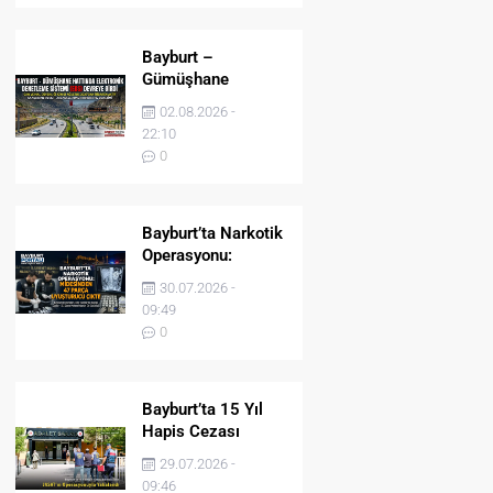
Bayburt –
Gümüşhane
Hattında Elektronik
02.08.2026 -
Denetleme Sistemi
22:10
(EDS) Devreye Girdi
0
Bayburt’ta Narkotik
Operasyonu:
Midesinden 47
30.07.2026 -
Parça Uyuşturucu
09:49
Çıktı!
0
Bayburt’ta 15 Yıl
Hapis Cezası
Bulunan Şahıs
29.07.2026 -
JASAT’ın
09:46