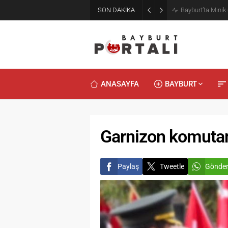
SON DAKİKA
Bayburt’ta Minik
ANASAYFA
BAYBURT
Garnizon komutanl
Paylaş
Tweetle
Gönde