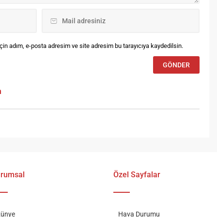
medyen Tolga Çevik ve
rahim Büyükak’ı bir araya...
in adım, e-posta adresim ve site adresim bu tarayıcıya kaydedilsin.
m
rumsal
Özel Sayfalar
ünye
Hava Durumu