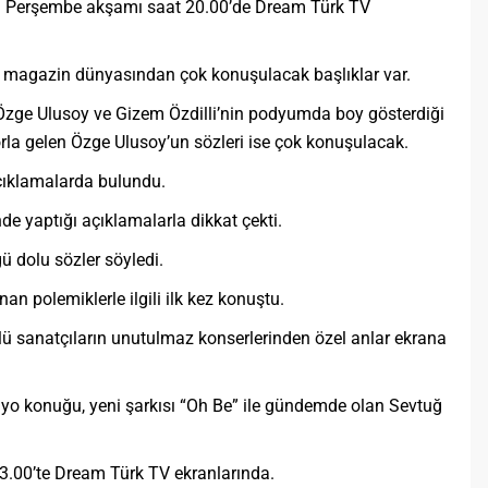
im Perşembe akşamı saat 20.00’de Dream Türk TV
e magazin dünyasından çok konuşulacak başlıklar var.
 Özge Ulusoy ve Gizem Özdilli’nin podyumda boy gösterdiği
orla gelen Özge Ulusoy’un sözleri ise çok konuşulacak.
açıklamalarda bulundu.
de yaptığı açıklamalarla dikkat çekti.
 dolu sözler söyledi.
n polemiklerle ilgili ilk kez konuştu.
Ünlü sanatçıların unutulmaz konserlerinden özel anlar ekrana
yo konuğu, yeni şarkısı “Oh Be” ile gündemde olan Sevtuğ
13.00’te Dream Türk TV ekranlarında.