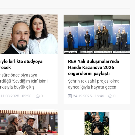
iyle birlikte stüdyoya
REV Yalı Buluşmaları’nda
recek
Hande Kazanova 2026
öngörülerini paylaştı
r süre önce piyasaya
rdüğü ‘Sevdiğim İçin’ isimli
Şehrin tek sahil projesi olma
rkısıyla büyük çıkış
ayrıcalığıyla hayata geçen
kalayan Mehmet Mert
Neva Yalı İzmir; ‘REV Yalı
11.03.2025 - 02:23
0
24.12.2025 - 16:46
0
nmez, yeni şarkısı için eşi
Buluşmaları’ etkinlik serisi
len Dönmez, ile stüdyoya
kapsamında, astrolog Hande
riyor. ‘Sevdiğim İçin’ isimli
Kazanova’yı ağırladı. Neva Yalı
rkısı dijital platformlarda
İzmir’in tarihi mirasla çağdaş
ık’lanma rekoru kıran Mehmet
mimariyi buluşturan
rt Dönmez, eşine yazdığı
atmosferinde gerçekleşen