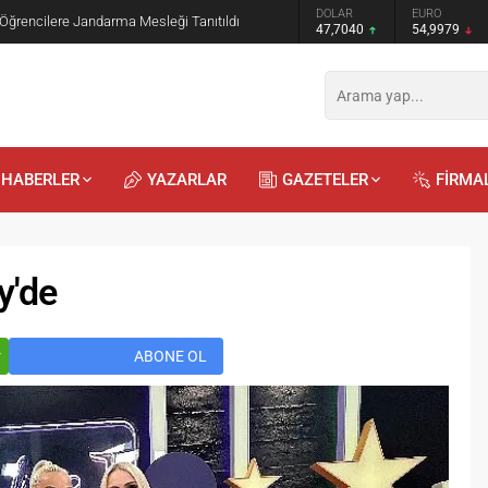
GRAM ALTIN
DOLAR
EURO
 Öğrencilere Jandarma Mesleği Tanıtıldı
6.587,65
47,7040
54,9979
HABERLER
YAZARLAR
GAZETELER
FİRMA
y'de
r
ABONE OL
Recep
Kayalı
29.04.2026 - 12:23
Duyularla mı, Duygularla mı