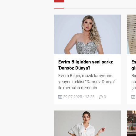
Evrim Bilgin'den yeni şarkı:
Eş
'Dansöz Dünya'!
gi
Evrim Bilgin, müzik kariyerine
Bi
yepyeni teklisi “Dansöz Dünya”
sü
ile merhaba demenin
şa
heyecanını ve mutluluğunu
ya
29.07.2025 - 13:25
0
yaşıyor. Söz ve müziği Sezen
Dö
Aksu’ya ait olan şarkı, Cüneyt
Gü
Yalmaz’ın güçlü
gi
düzenlemesiyle hem duygusal
şa
hem de ritmik bir anlatı
‘t
sunuyor. Evrim Bilgin’in
Me