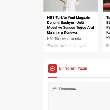
etkileyici yorumuyla hayat
şa
bulan “Dansöz Dünya”,
se
modern sound’u ve güçlü
Şa
sözleriyle de dikkat...
Dö
NR1 Türk’te Yeni Magazin
To
Dönemi Başlıyor: Ünlü
Bü
Model ve Sunucu Tuğçe Aral
Pa
Ekranlara Dönüyor
Ko
Pi
NR1 Türk ekranlarında
Ka
izleyiciyle buluşmaya
08.04.2026 - 23:30
0
hazırlanan yeni magazin
Th
programının sunucusu ünlü
tü
model ve sunucu Tuğçe Aral
üy
oldu. Magazin dünyasına
pl
iddialı bir giriş yapmaya
Bir Yorum Yazın
ye
hazırlanan program, güçlü
bu
kadrosu ve dikkat çeken
Fı
içeriğiyle şimdiden merak
ya
uyandırıyor. Yapımcılığını Suat
se
Yanç’ın üstlendiği program, ilk
Bü
bölümüyle 17 Nisan saat
Öm
20:00’de NR1 Türk
ko
ekranlarında izleyiciyle
ba