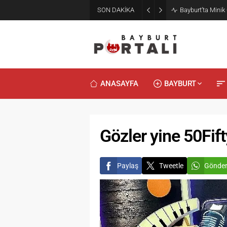
SON DAKİKA
Bayburt’ta Minik
ANASAYFA
BAYBURT
Gözler yine 50Fift
Paylaş
Tweetle
Gönde