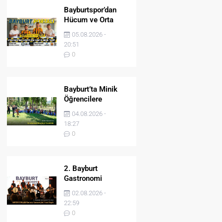
Bayburtspor’dan
Hücum ve Orta
Sahaya İki Önemli
05.08.2026 -
Takviye
20:51
0
Bayburt’ta Minik
Öğrencilere
Jandarma Mesleği
04.08.2026 -
Tanıtıldı
18:27
0
2. Bayburt
Gastronomi
Festivali BAYDER
02.08.2026 -
Müzik Korosu
22:59
Konseriyle Final
0
Yaptı