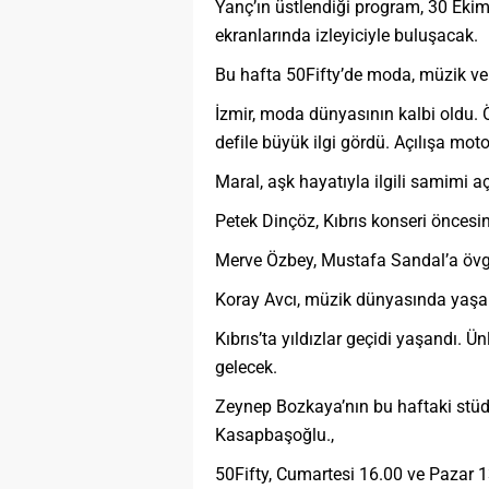
Yanç’ın üstlendiği program, 30 Ek
ekranlarında izleyiciyle buluşacak.
Bu hafta 50Fifty’de moda, müzik v
İzmir, moda dünyasının kalbi oldu.
defile büyük ilgi gördü. Açılışa mot
Maral, aşk hayatıyla ilgili samimi 
Petek Dinçöz, Kıbrıs konseri öncesin
Merve Özbey, Mustafa Sandal’a övgü
Koray Avcı, müzik dünyasında yaşana
Kıbrıs’ta yıldızlar geçidi yaşandı. 
gelecek.
Zeynep Bozkaya’nın bu haftaki stüd
Kasapbaşoğlu.,
50Fifty, Cumartesi 16.00 ve Pazar 