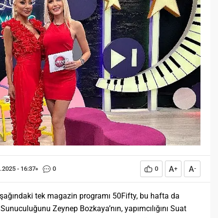
Öğreniriz?
Öğrenme, istisnasız tüm
toplumların gelişiminde ve
değişiminde geniş yer etmiş
hayati öneme sahip bir olgu
olarak tarih boyunca konu olmuş
temel bir insan işlevidir.
Öğrenme eğitim bilimcilerce
kişinin çevresi ile etkileşimi
sonucunda meydana gelen kalıcı
izli bilişsel, duyuşsal ve
davranışsal...
A
A
.2025 - 16:37
0
0
+
-
uşağındaki tek magazin programı 50Fifty, bu hafta da
r. Sunuculuğunu Zeynep Bozkaya’nın, yapımcılığını Suat