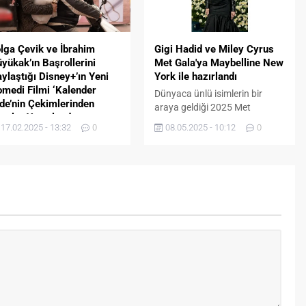
rkısını eşiyle birlikte
davette, “Neva Yalı’da Yalı
slendirmeye karar verdi.
Yaşamı” konsepti de büyük ilgi
rkısı için stüdyoya giren
gördü. REV Holding’in İzmir’de
nmez, ‘Eşim...
hayata geçirdiği yenilikçi ve
lga Çevik ve İbrahim
Gigi Hadid ve Miley Cyrus
sıra dışı...
yükak’ın Başrollerini
Met Gala'ya Maybelline New
ylaştığı Disney+’ın Yeni
York ile hazırlandı
medi Filmi ‘Kalender
Dünyaca ünlü isimlerin bir
de’nin Çekimlerinden
araya geldiği 2025 Met
reler Yayınlandı
Gala’nın en beğenilen
17.02.2025 - 13:32
0
08.05.2025 - 10:12
0
e Walt Disney Company’nin
isimleri Gigi Hadid ve Miley
m dünyada milyonlarca
Cyrus, geceye dünyanın 1
eye sahip dijital yayın
numaralı makyaj
atformu Disney+, Türkiye’deki
markası* Maybelline New
ni lokal içeriklerini izleyicilerle
York ile hazırlandı. Gigi
luşturmaya devam ediyor.
Hadid’den Maybelline New
rat Parlak ve Koray Şahin’in
York Işıltısı ile Bronz Görünüm
pımcılığını üstlendiği,
Gigi Hadid, Met Gala’da doğal
naryosunu İbrahim
güzelliğini öne çıkaran, tatilden
yükak’ın kaleme aldığı ve
yeni dönmüş gibi yaz ışıltısı
er Sinir’in yönetmen
taşıyan bronz bir Maybelline
ltuğunda oturduğu,
New...
şrollerinde iki başarılı