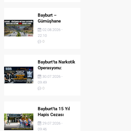
Bayburt –
Gümüşhane
Hattında Elektronik
02.08.2026 -
Denetleme Sistemi
22:10
(EDS) Devreye Girdi
0
Bayburt’ta Narkotik
Operasyonu:
Midesinden 47
30.07.2026 -
Parça Uyuşturucu
09:49
Çıktı!
0
Bayburt’ta 15 Yıl
Hapis Cezası
Bulunan Şahıs
29.07.2026 -
JASAT’ın
09:46