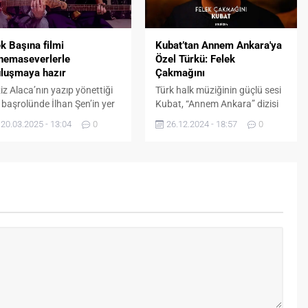
Dadgar’ın ev sahipliğinde
gerçekleşen davet, samimi
atmosferi ve özenle hazırlanan
k Başına filmi
Kubat’tan Annem Ankara'ya
iftar menüsüyle...
nemaseverlerle
Özel Türkü: Felek
luşmaya hazır
Çakmağını
iz Alaca’nın yazıp yönettiği
Türk halk müziğinin güçlü sesi
 başrolünde İlhan Şen’in yer
Kubat, “Annem Ankara” dizisi
dığı Tek Başına, bar
için hazırladığı “Felek
20.03.2025 - 13:04
0
26.12.2024 - 18:57
0
zisyeni Tamer’in, kendi
Çakmağını” türküsüyle
stelerini söyleyen saygın bir
dinleyicilerle buluştu. Studio14
natçı olma yolculuğunu
etiketiyle yayınlanan eser,
nu alan etkileyici bir film
Youtube ve tüm dijital
arak izleyiciyle buluşmaya
platformlarda yerini aldı. Arda
zırlanıyor. Filmin Afişi ve İlk
Ok yönetmenliğinde çekilen
aseri Yayınlandı! Tek Başına
klibiyle türkü, büyük beğeni
lminin merakla beklenen afişi
topluyor Kaynak: (BYZHA)
 ilk teaseri izleyicilerle
Beyaz Haber Ajansı
luştu....