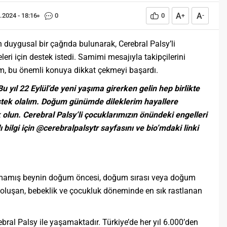
A
A
.2024 - 18:16
0
0
+
-
duygusal bir çağrıda bulunarak, Cerebral Palsy’li
eri için destek istedi. Samimi mesajıyla takipçilerini
im, bu önemli konuya dikkat çekmeyi başardı.
Bu yıl 22 Eylül’de yeni yaşıma girerken gelin hep birlikte
estek olalım. Doğum günümde dileklerim hayallere
 olun. Cerebral Palsy’li çocuklarımızın önündeki engelleri
ı bilgi için @cerebralpalsytr sayfasını ve bio’mdaki linki
amamış beynin doğum öncesi, doğum sırası veya doğum
oluşan, bebeklik ve çocukluk döneminde en sık rastlanan
bral Palsy ile yaşamaktadır. Türkiye’de her yıl 6.000’den