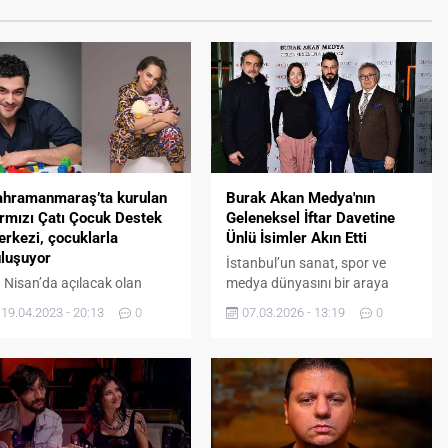
ahramanmaraş’ta kurulan
Burak Akan Medya'nın
rmızı Çatı Çocuk Destek
Geleneksel İftar Davetine
rkezi, çocuklarla
Ünlü İsimler Akın Etti
luşuyor
İstanbul’un sanat, spor ve
 Nisan’da açılacak olan
medya dünyasını bir araya
rmız Çatı Çocuk Destek
getiren Burak Akan Medya
19.04.2023 - 20:13
0
07.03.2026 - 13:19
0
rkezi, çocukların keyifli
Geleneksel İftar Daveti, bu yıl
man geçirmelerini, doğal
da yoğun katılımla gerçekleşti.
etle birlikte yaşadıkları
Ünlü yönetmen Burak Akan
avmaların etkisini bir nebze
tarafından her yıl düzenlenen
altmayı hedefliyor.
iftar daveti, İstanbul Ataköy’de
bulunan Romu Ristorante’de
gerçekleştirildi. Damla