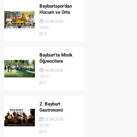
Bayburtspor’dan
Hücum ve Orta
Sahaya İki Önemli
05.08.2026 -
Takviye
20:51
0
Bayburt’ta Minik
Öğrencilere
Jandarma Mesleği
04.08.2026 -
Tanıtıldı
18:27
0
2. Bayburt
Gastronomi
Festivali BAYDER
02.08.2026 -
Müzik Korosu
22:59
Konseriyle Final
0
Yaptı