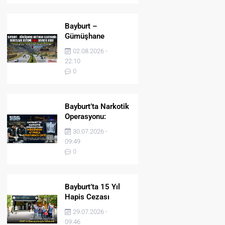
Bayburt –
Gümüşhane
Hattında Elektronik
02.08.2026 -
Denetleme Sistemi
22:10
(EDS) Devreye Girdi
0
Bayburt’ta Narkotik
Operasyonu:
Midesinden 47
30.07.2026 -
Parça Uyuşturucu
09:49
Çıktı!
0
Bayburt’ta 15 Yıl
Hapis Cezası
Bulunan Şahıs
29.07.2026 -
JASAT’ın
09:46