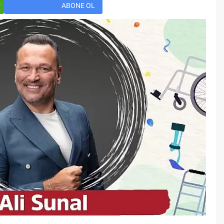
Öğreniriz?
r
ABONE OL
Öğrenme, istisnasız tüm
toplumların gelişiminde ve
değişiminde geniş yer etmiş
hayati öneme sahip bir olgu
olarak tarih boyunca konu olmuş
temel bir insan işlevidir.
Öğrenme eğitim bilimcilerce
kişinin çevresi ile etkileşimi
sonucunda meydana gelen kalıcı
izli bilişsel, duyuşsal ve
davranışsal...