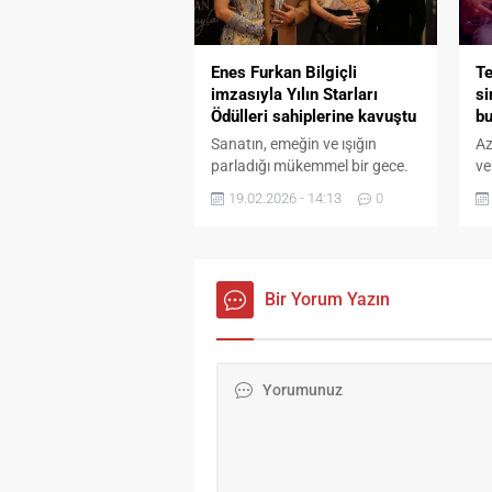
Enes Furkan Bilgiçli
Te
imzasıyla Yılın Starları
si
Ödülleri sahiplerine kavuştu
bu
Sanatın, emeğin ve ışığın
Az
parladığı mükemmel bir gece.
ve
Türkiye’nin en dikkat çekici ödül
al
19.02.2026 - 14:13
0
törenlerinden biri olan 19.Yılın
mü
Starları Ödülleri, 17 Şubat
be
2026 Salı akşamı, İstanbul’un
sa
en eğlenceli ve prestijli
ko
mekânlarından The Green Park
Bir Yorum Yazın
ol
Pendik Convention Center –
ha
Leila Cabaret Sahnesi’nde
Te
gerçekleşti. Gece, deneyimi ve
fi
zerafetiyle büyük beğeni
ve
toplayan ünlü sanatçı...
bu