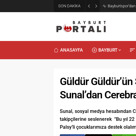
SON DAKİKA
Bayburt’ta Minik
ANASAYFA
BAYBURT
Güldür Güldür’ün 
Sunal’dan Cerebra
Sunal, sosyal medya hesabından Cere
takipçilerine seslenerek “Bu yıl 22 
Palsy’li çocuklarımıza destek olalı