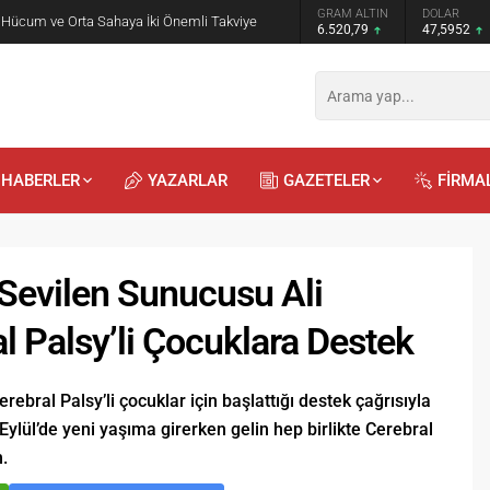
GRAM ALTIN
DOLAR
EURO
 Öğrencilere Jandarma Mesleği Tanıtıldı
6.520,79
47,5952
55,0575
HABERLER
YAZARLAR
GAZETELER
FİRMA
Sevilen Sunucusu Ali
l Palsy’li Çocuklara Destek
Recep
Kayalı
bral Palsy’li çocuklar için başlattığı destek çağrısıyla
29.04.2026 - 12:23
Eylül’de yeni yaşıma girerken gelin hep birlikte Cerebral
m.
Duyularla mı, Duygularla mı