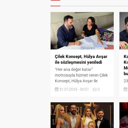
K
Çilek Konsept, Hülya Avşar
Kı
ile sözleşmesini yeniledi
Me
“Her ana değer katar”
bu
mottosuyla hizmet veren Çilek
23
Konsept, Hülya Avşar ile
Kı
sözleşmesini yeniledi.
31.07.2023 - 00:01
0
Me
za
af
tr
az